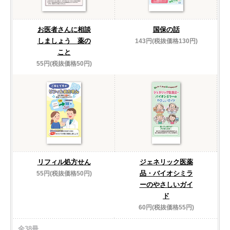
お医者さんに相談
国保の話
しましょう 薬の
143円(税抜価格130円)
こと
55円(税抜価格50円)
リフィル処方せん
ジェネリック医薬
品・バイオシミラ
55円(税抜価格50円)
ーのやさしいガイ
ド
60円(税抜価格55円)
全38冊