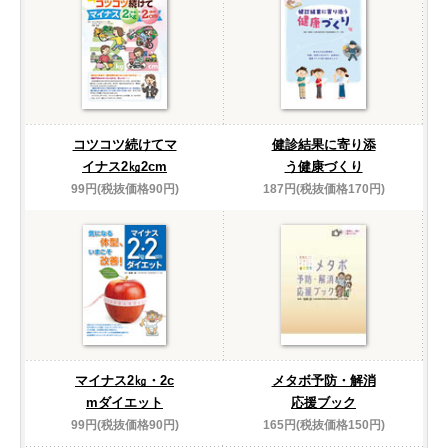
コツコツ続けてマ
健診結果に寄り添
イナス2㎏2cm
う健康づくり
99円(税抜価格90円)
187円(税抜価格170円)
マイナス2㎏・2c
メタボ予防・解消
mダイエット
応援ブック
99円(税抜価格90円)
165円(税抜価格150円)