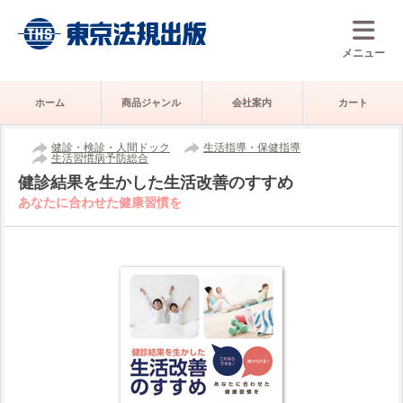
メニュー
ホーム
商品ジャンル
会社案内
カート
健診・検診・人間ドック
生活指導・保健指導
生活習慣病予防総合
健診結果を生かした生活改善のすすめ
あなたに合わせた健康習慣を