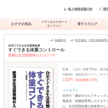
個人情報保護方針
環
メディカルサポート
おすすめ商品
電子カタログ
オンライン
保健衛生
特定健診・特定保健指導
自宅でできる生活習慣改善
すぐできる体重コントロール
肥満は生活習慣病の入り口です
監修：（公社）結核予防会 総合
A5変形／ 表紙共16ページ／ カラ
132円
（税抜価格120円）
コンセプト
好評の「健診＆セルフチェック
報提供・保健指導用にカスタマ
に、生活習慣改善の具体策やヒ