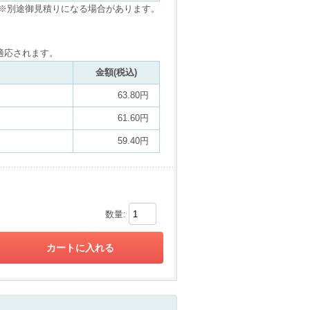
※別途御見積りになる場合があります。
適応されます。
金額(税込)
63.80円
61.60円
59.40円
数量: