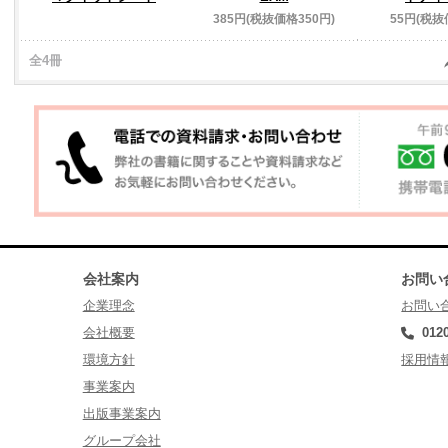
385円(税抜価格350円)
55円(税抜
全4冊
会社案内
お問い
企業理念
お問い
会社概要
012
環境方針
採用情
事業案内
出版事業案内
グループ会社