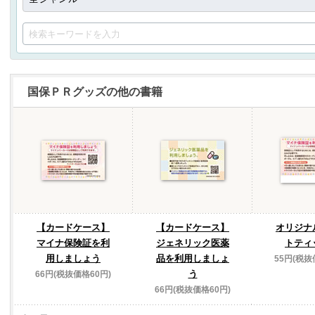
国保ＰＲグッズの他の書籍
【カードケース】
【カードケース】
オリジナ
マイナ保険証を利
ジェネリック医薬
トティ
用しましょう
品を利用しましょ
55円(税抜
う
66円(税抜価格60円)
66円(税抜価格60円)