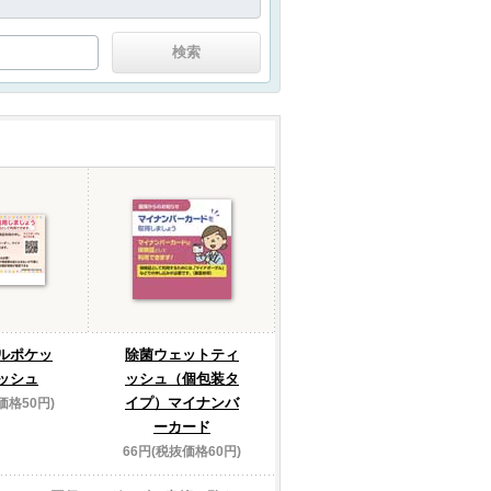
ルポケッ
除菌ウェットティ
ッシュ
ッシュ（個包装タ
イプ）マイナンバ
価格50円)
ーカード
66円(税抜価格60円)