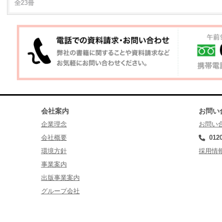
全23冊
会社案内
お問い
企業理念
お問い
会社概要
012
環境方針
採用情
事業案内
出版事業案内
グループ会社