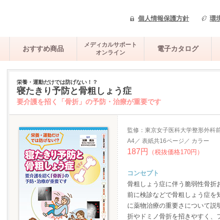
個人情報保護方針
環
メディカルサポート
おすすめ商品
電子カタログ
オンライン
栄養・運動だけでは防げない！？
寝たきり予防と骨粗しょう症
要介護を招く「骨折」の予防・治療が重要です
監修：東京女子医科大学整形外科
A4／ 表紙共16ページ／ カラー
187円
（税抜価格170円）
コンセプト
骨粗しょう症に伴う脆弱性骨折
前に検診などで骨粗しょう症を
に薬物治療の重要さについて説
折やドミノ骨折を招きやすく、