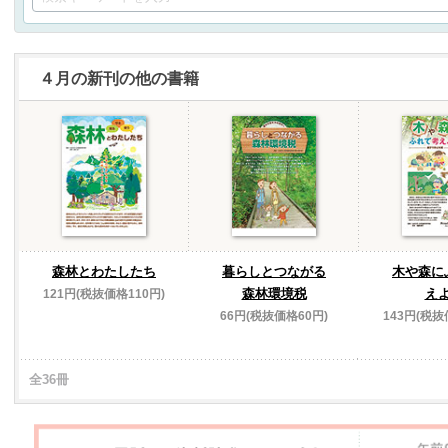
４月の新刊の他の書籍
森林とわたしたち
暮らしとつながる
木や森に
森林環境税
え
121円(税抜価格110円)
66円(税抜価格60円)
143円(税抜
全36冊