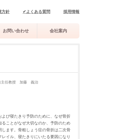
境方針
✔よくある質問
採用情報
お問い合わせ
会社案内
前主任教授 加藤 義治
および寝たきり予防のために、なぜ骨折
知ることがなぜ大切なのか、予防のため
明します。骨粗しょう症の骨折は二次骨
フレイル、寝たきりにいたる要因になり