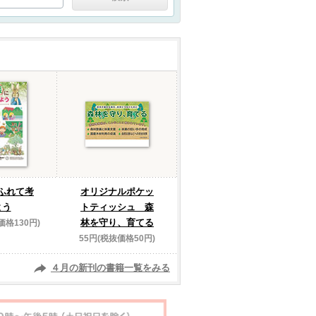
ふれて考
オリジナルポケッ
よう
トティッシュ 森
林を守り、育てる
価格130円)
55円(税抜価格50円)
４月の新刊の書籍一覧をみる