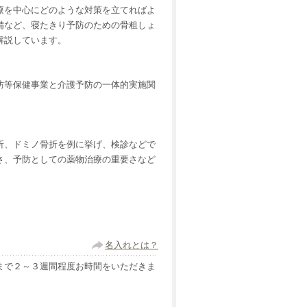
療を中心にどのような対策を立てればよ
備など、寝たきり予防のための骨粗しょ
解説しています。
防等保健事業と介護予防の一体的実施関
折、ドミノ骨折を例に挙げ、検診などで
さ、予防としての薬物治療の重要さなど
名入れとは？
まで２～３週間程度お時間をいただきま