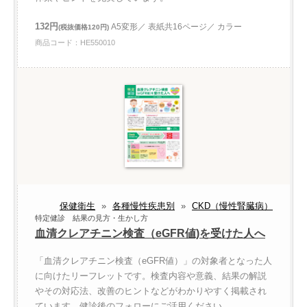
132円
A5変形／ 表紙共16ページ／ カラー
(税抜価格120円)
商品コード：HE550010
保健衛生
»
各種慢性疾患別
»
CKD（慢性腎臓病）
特定健診 結果の見方・生かし方
血清クレアチニン検査（eGFR値)を受けた人へ
「血清クレアチニン検査（eGFR値）」の対象者となった人
に向けたリーフレットです。検査内容や意義、結果の解説
やその対応法、改善のヒントなどがわかりやすく掲載され
ています。健診後のフォローにご活用ください。