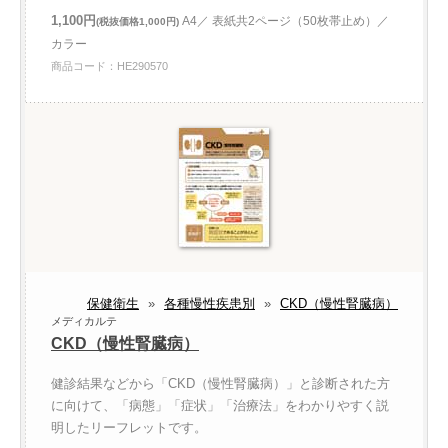
1,100円
A4／ 表紙共2ページ（50枚帯止め）／
(税抜価格1,000円)
カラー
商品コード：HE290570
保健衛生
»
各種慢性疾患別
»
CKD（慢性腎臓病）
メディカルテ
CKD（慢性腎臓病）
健診結果などから「CKD（慢性腎臓病）」と診断された方
に向けて、「病態」「症状」「治療法」をわかりやすく説
明したリーフレットです。