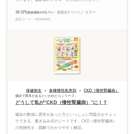
38.5円
A4／ 表紙共2ページ／ カラー
(税抜価格35円)
商品コード：HE540040
保健衛生
»
各種慢性疾患別
»
CKD（慢性腎臓病）
健診で異常があるといわれたらシリーズ
どうして私が“CKD（慢性腎臓病）”に！？
健診の数値に異常があった方といっしょに問題点をチェッ
クできる、書き込み式のシートです。CKD（慢性腎臓病）
の危険性を、図解でわかりやすく解説。