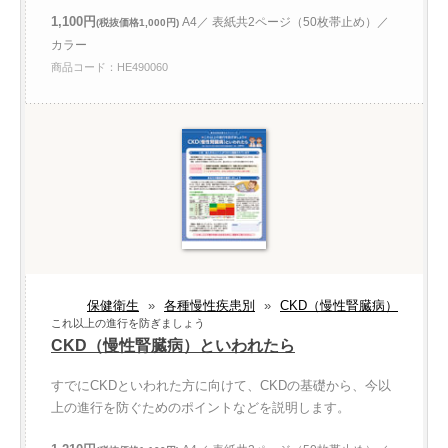
1,100円
A4／ 表紙共2ページ（50枚帯止め）／
(税抜価格1,000円)
カラー
商品コード：HE490060
保健衛生
»
各種慢性疾患別
»
CKD（慢性腎臓病）
これ以上の進行を防ぎましょう
CKD（慢性腎臓病）といわれたら
すでにCKDといわれた方に向けて、CKDの基礎から、今以
上の進行を防ぐためのポイントなどを説明します。