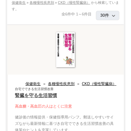
保健衛生
»
各種慢性疾患別
»
CKD（慢性腎臓病）
から検索していま
す。
全6件中 1～6件目
保健衛生
»
各種慢性疾患別
»
CKD（慢性腎臓病）
自宅でできる生活習慣改善
腎臓を守る生活習慣
高血糖・高血圧の人はとくに注意
健診後の情報提供・保健指導用パンフ。郵送しやすいサイ
ズながら最新情報に基づき自宅でできる生活習慣改善の具
体策やヒントを充実しています。