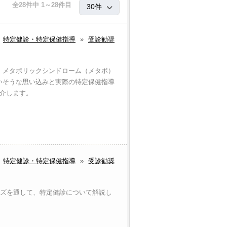
全28件中 1～28件目
特定健診・特定保健指導
»
受診勧奨
。メタボリックシンドローム（メタボ）
いそうな思い込みと実際の特定保健指導
紹介します。
特定健診・特定保健指導
»
受診勧奨
イズを通して、特定健診について解説し