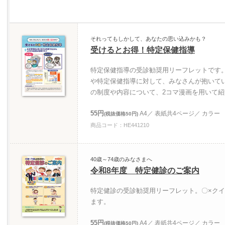
それってもしかして、あなたの思い込みかも？
受けるとお得！特定保健指導
特定保健指導の受診勧奨用リーフレットです
や特定保健指導に対して、みなさんが抱いて
の制度や内容について、2コマ漫画を用いて
55円
A4／ 表紙共4ページ／ カラー
(税抜価格50円)
商品コード：HE441210
40歳～74歳のみなさまへ
令和8年度 特定健診のご案内
特定健診の受診勧奨用リーフレット。〇×ク
ます。
55円
A4／ 表紙共4ページ／ カラー
(税抜価格50円)