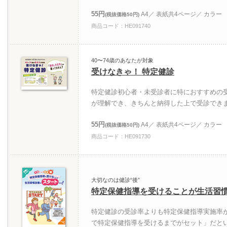
55円
A4／ 表紙共4ページ／ カラー
(税抜価格50円)
商品コード：HE091740
40〜74歳のあなたが対象
受けなきゃ！ 特定健診
特定健診初心者・未受診者に特におすすめの
が理解でき、きちんと納得した上で受診でき
55円
A4／ 表紙共4ページ／ カラー
(税抜価格50円)
商品コード：HE091730
大切なのは健診“後”
特定保健指導を受けることが生活習
特定健診の受診率よりも特定保健指導実施率
で特定保健指導を受けるまでがセット」だと