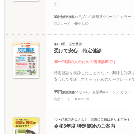
す。
55円
A4／ 表紙共4ページ／ カラー
(税抜価格50円)
商品コード：HE441180
年に1回、必ず受診
受けて安心 特定健診
40〜74歳の人のための健康診断です
特定健診を受診したことのない、興味も知識
安心して受診してもらうためのリーフレット
55円
A4／ 表紙共4ページ／ カラー
(税抜価格50円)
商品コード：HE091620
40〜74歳のみなさん！ 健康に自信はありますか？
令和5年度 特定健診のご案内