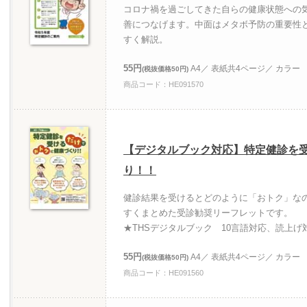
コロナ禍を過ごしてきた自らの健康状態への
善につなげます。中面はメタボ予防の重要性
すく解説。
55円
A4／ 表紙共4ページ／ カラー
(税抜価格50円)
商品コード：HE091570
【デジタルブック対応】特定健診を
り！！
健診結果を受けるとどのように「おトク」な
すくまとめた受診勧奨リーフレットです。
★THSデジタルブック 10言語対応、読上げ
55円
A4／ 表紙共4ページ／ カラー
(税抜価格50円)
商品コード：HE091560