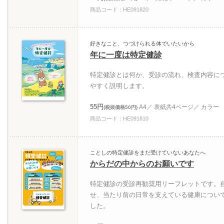
商品コード：HE091820
好きなこと、つづけられる体でいたいから
年に一度は特定健診
特定健診とは何か、受診の流れ、検査内容に
やすく説明します。
55円
A4／ 表紙共4ページ／ カラー
(税抜価格50円)
商品コード：HE091810
ことしの特定健診をまだ受けていないあなたへ
からだの中からのお願いです
特定健診の受診再勧奨用リーフレットです。
せ、当たり前の日常を支えている健康につい
した。