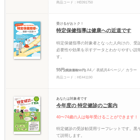
商品コード：HE091750
受けるがおトク！
特定保健指導は健康への近道です
特定保健指導の対象者となった人向けの、受
必要性や効果を示すデータとわかりやすい説
す。
55円
A4／ 表紙共4ページ／ カラー
(税抜価格50円)
商品コード：HE441190
あなたは対象者です
今年度の 特定健診のご案内
40〜74歳の人は毎年受けることができます！
特定健診の受診勧奨用リーフレットです。黒
て説明します。