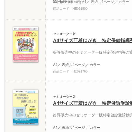
55円
A4／ 表紙共4ページ／ カラー
(税抜価格50円)
商品コード：HE091800
セミオーダー版
A4サイズ圧着はがき 特定保健指導
好評販売中のセミオーダー版特定保健指導ご案
A4／ 表紙共4ページ／ カラー
商品コード：HE091760
セミオーダー版
A4サイズ圧着はがき 特定健診受診
好評販売中のセミオーダー版特定健診受診勧奨
A4／ 表紙共4ページ／ カラー