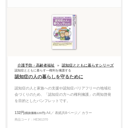
介護予防・高齢者福祉
»
認知症とともに暮らすシリーズ
認知症とともに暮らす—権利を擁護する
認知症の人の暮らしを守るために
認知症の人と家族への支援や認知症バリアフリーの地域社
会づくりのため、「認知症の方への権利擁護」の周知啓発
を目的としたパンフレットです。
132円
A4／ 表紙共8ページ／ カラー
(税抜価格120円)
商品コード：HE361370