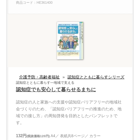
商品コード：HE361400
介護予防・高齢者福祉
»
認知症とともに暮らすシリーズ
認知症とともに暮らす—地域で支える
認知症でも安心して暮らせるまちに
認知症の人と家族への支援や認知症バリアフリーの地域社
会づくりのため、「認知症バリアフリーの推進のため、地
域での接し方」の周知啓発を目的としたパンフレットで
す。
132円
A4／ 表紙共8ページ／ カラー
(税抜価格120円)