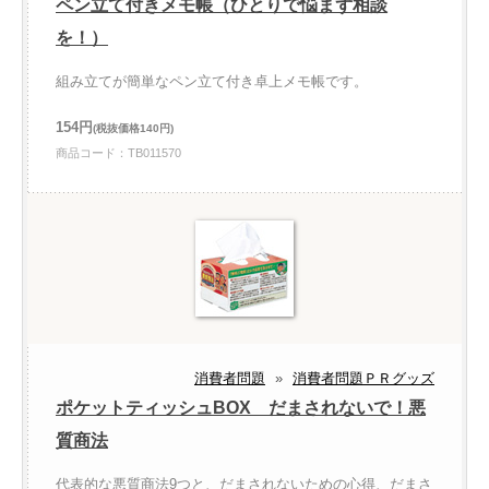
ペン立て付きメモ帳（ひとりで悩まず相談
を！）
組み立てが簡単なペン立て付き卓上メモ帳です。
154円
(税抜価格140円)
商品コード：TB011570
消費者問題
»
消費者問題ＰＲグッズ
ポケットティッシュBOX だまされないで！悪
質商法
代表的な悪質商法9つと、だまされないための心得、だまさ