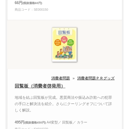
66円
(税抜価格60円)
商品コード：SE000150
消費者問題
»
消費者問題ＰＲグッズ
回覧板（消費者啓発用）
地域を結ぶ回覧板が完成。悪質商法や振込み詐欺への犯罪
の手口と解決法を紹介。さらにクーリングオフについて詳
しく解説。
495円
A4変型／ 回覧板／ カラー
(税抜価格450円)