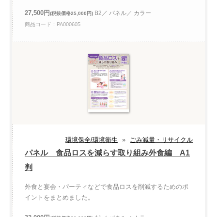
27,500円
B2／ パネル／ カラー
(税抜価格25,000円)
商品コード：PA000605
環境保全/環境衛生
»
ごみ減量・リサイクル
パネル 食品ロスを減らす取り組み外食編 A1
判
外食と宴会・パーティなどで食品ロスを削減するためのポ
イントをまとめました。