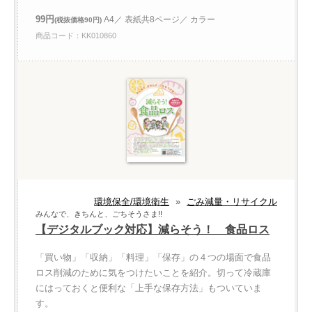
99円
A4／ 表紙共8ページ／ カラー
(税抜価格90円)
商品コード：KK010860
環境保全/環境衛生
»
ごみ減量・リサイクル
みんなで、きちんと、ごちそうさま!!
【デジタルブック対応】減らそう！ 食品ロス
「買い物」「収納」「料理」「保存」の４つの場面で食品
ロス削減のために気をつけたいことを紹介。切って冷蔵庫
にはっておくと便利な「上手な保存方法」もついていま
す。