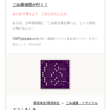
ごみ探偵団が行く！
みんなで考えよう ごみとわたしたち
ある日、少年探偵団に「ごみ処分場を調べよ」という指令
が飛び込んだ！
198円
A4／ 表紙4ページ＋本文16ページ／ カラー
(税抜価格180円)
商品コード：KK010350
環境保全/環境衛生
»
ごみ減量・リサイクル
エコふろしき