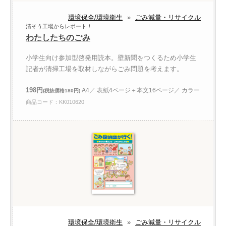
環境保全/環境衛生
»
ごみ減量・リサイクル
清そう工場からレポート！
わたしたちのごみ
小学生向け参加型啓発用読本。壁新聞をつくるため小学生
記者が清掃工場を取材しながらごみ問題を考えます。
198円
A4／ 表紙4ページ＋本文16ページ／ カラー
(税抜価格180円)
商品コード：KK010620
環境保全/環境衛生
»
ごみ減量・リサイクル