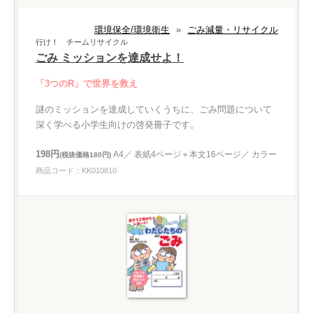
環境保全/環境衛生
»
ごみ減量・リサイクル
行け！ チームリサイクル
ごみ ミッションを達成せよ！
「3つのR」で世界を救え
謎のミッションを達成していくうちに、ごみ問題について
深く学べる小学生向けの啓発冊子です。
198円
A4／ 表紙4ページ＋本文16ページ／ カラー
(税抜価格180円)
商品コード：KK010810