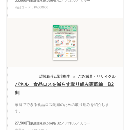
33,000円
A1／ パネル／ カラー
(税抜価格30,000円)
商品コード：PA000600
環境保全/環境衛生
»
ごみ減量・リサイクル
パネル 食品ロスを減らす取り組み家庭編 B2
判
家庭でできる食品ロス削減のための取り組みを紹介しま
す。
27,500円
B2／ パネル／ カラー
(税抜価格25,000円)