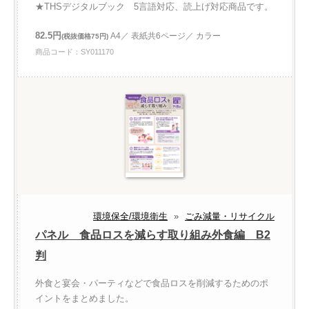
★THSデジタルブック 5言語対応、読上げ対応商品です。
82.5円
A4／ 表紙共6ページ／ カラー
(税抜価格75円)
商品コード：SY011170
環境保全/環境衛生
»
ごみ減量・リサイクル
パネル 食品ロスを減らす取り組み外食編 B2
判
外食と宴会・パーティなどで食品ロスを削減するためのポ
イントをまとめました。