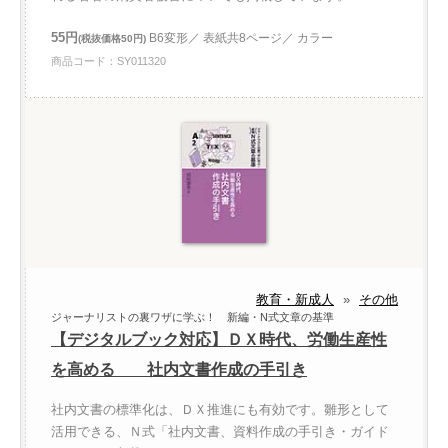
55円
B6変形／ 表紙共8ページ／ カラー
(税抜価格50円)
商品コード：SY011320
教育・新成人
»
その他
ジャーナリストの裏ワザに学ぶ！ 新編・N式文章の基準
【デジタルブック対応】ＤＸ時代、労働生産性
を高める 社内文書作成の手引き
社内文書の標準化は、ＤＸ推進にも有効です。雛形として
活用できる、Ｎ式「社内文書、資料作成の手引き・ガイド