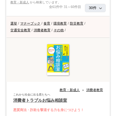
教育・新成人
から検索しています。
全61件中 31～60件目
選挙
/
マナーブック
/
食育
/
環境教育
/
防災教育
/
交通安全教育
/
消費者教育
/
その他
/
教育・新成人
»
消費者教育
これから社会に出る君たちへ
消費者トラブルお悩み相談室
悪質商法・詐欺を撃退する力を身につけよう！