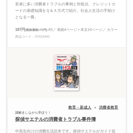
若者に多い消費者トラブルの事例と対処法、クレジットカ
ードの基礎知識をＱ＆Ａ方式で紹介。社会人生活の手助け
となる一冊。
187円
A5／ 表紙4ページ＋本文24ページ／ カラー
(税抜価格170円)
商品コード：SY010440
教育・新成人
»
消費者教育
謎解きしながら学ぼう！
探偵サエテルの消費者トラブル事件簿
中高生向けの消費生活読本です。探偵サエテルがガイド役