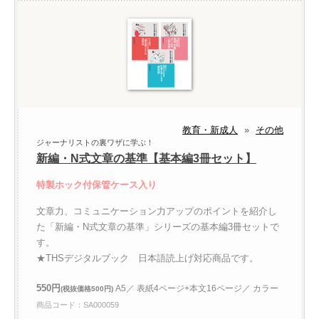
教育・新成人
»
その他
ジャーナリストの裏ワザに学ぶ！
新編・N式文章の基準【基本編3冊セット】
特製ホック付保管ケース入り
文章力、コミュニケーション力アップのポイントを紹介し
た「新編・N式文章の基準」シリーズの基本編3冊セットで
す。
★THSデジタルブック 日本語読上げ対応商品です。
550円
A5／ 表紙4ページ+本文16ページ／ カラー
(税抜価格500円)
商品コード：SA000059