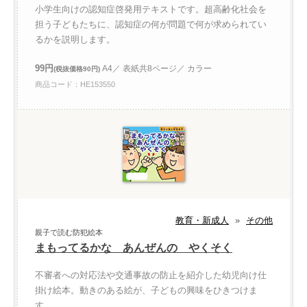
小学生向けの認知症啓発用テキストです。超高齢化社会を
担う子どもたちに、認知症の何が問題で何が求められてい
るかを説明します。
99円
A4／ 表紙共8ページ／ カラー
(税抜価格90円)
商品コード：HE153550
教育・新成人
»
その他
親子で読む防犯絵本
まもってるかな あんぜんの やくそく
不審者への対応法や交通事故の防止を紹介した幼児向け仕
掛け絵本。動きのある絵が、子どもの興味をひきつけま
す。