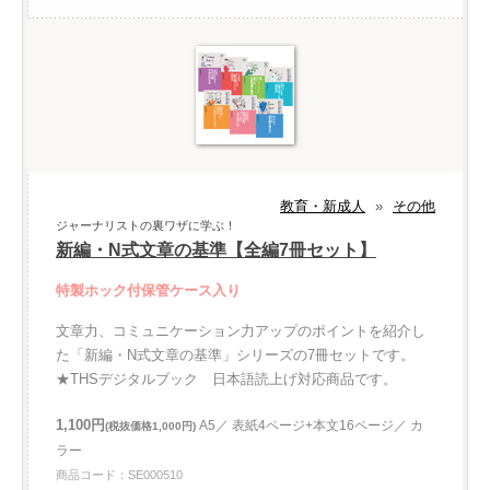
教育・新成人
»
その他
ジャーナリストの裏ワザに学ぶ！
新編・N式文章の基準【全編7冊セット】
特製ホック付保管ケース入り
文章力、コミュニケーション力アップのポイントを紹介し
た「新編・N式文章の基準」シリーズの7冊セットです。
★THSデジタルブック 日本語読上げ対応商品です。
1,100円
A5／ 表紙4ページ+本文16ページ／ カ
(税抜価格1,000円)
ラー
商品コード：SE000510