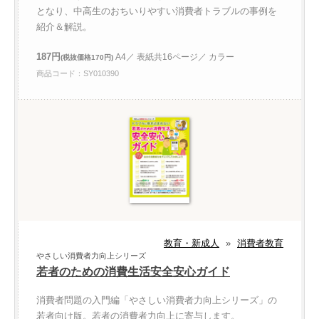
となり、中高生のおちいりやすい消費者トラブルの事例を
紹介＆解説。
187円
A4／ 表紙共16ページ／ カラー
(税抜価格170円)
商品コード：SY010390
教育・新成人
»
消費者教育
やさしい消費者力向上シリーズ
若者のための消費生活安全安心ガイド
消費者問題の入門編「やさしい消費者力向上シリーズ」の
若者向け版。若者の消費者力向上に寄与します。