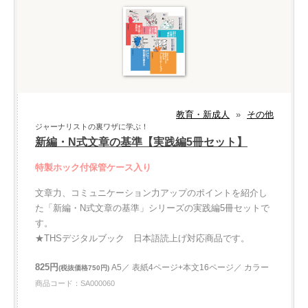
教育・新成人
»
その他
ジャーナリストの裏ワザに学ぶ！
新編・N式文章の基準【実践編5冊セット】
特製ホック付保管ケース入り
文章力、コミュニケーション力アップのポイントを紹介し
た「新編・N式文章の基準」シリーズの実践編5冊セットで
す。
★THSデジタルブック 日本語読上げ対応商品です。
825円
A5／ 表紙4ページ+本文16ページ／ カラー
(税抜価格750円)
商品コード：SA000060