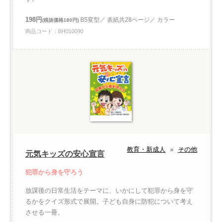
198円
B5変型／ 表紙共28ページ／ カラー
(税抜価格180円)
商品コード：BH010090
教育・新成人
»
その他
元気キッズの安心宣言
犯罪から身を守ろう
放課後の日常生活をテーマに、いかにして犯罪から身を守
るかをクイズ形式で展開。子ども自身に防犯について考え
させる一冊。