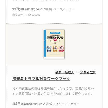
99円
A4／ 表紙共8ページ／ カラー
(税抜価格90円)
商品コード：SY010200
教育・新成人
»
消費者教育
消費者トラブル対策ワークブック
まず消費生活の基礎知識を紹介したうえで、若者が陥りや
すい悪質商法・詐欺の手口を具体的に詳しく紹介します。
187円
A4／ 表紙共16ページ／ カラー
(税抜価格170円)