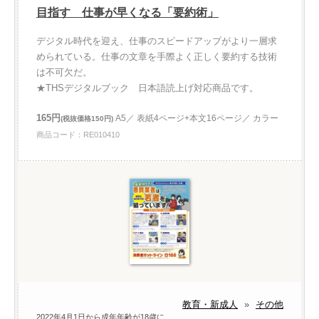
目指す 仕事が早くなる「要約術」
デジタル時代を迎え、仕事のスピードアップがより一層求
められている。仕事の文章を手際よく正しく要約する技術
は不可欠だ。
★THSデジタルブック 日本語読上げ対応商品です。
165円
A5／ 表紙4ページ+本文16ページ／ カラー
(税抜価格150円)
商品コード：RE010410
教育・新成人
»
その他
2022年4月1日から成年年齢が18歳に