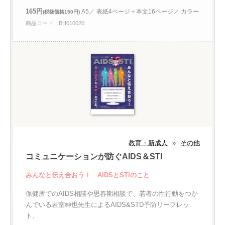
165円
A5／ 表紙4ページ＋本文16ページ／ カラー
(税抜価格150円)
商品コード：BH010020
教育・新成人
»
その他
コミュニケーションが防ぐAIDS＆STI
みんなと伝え合おう！ AIDSとSTIのこと
保健所でのAIDS相談や思春期相談で、若者の性行動をつか
んでいる岩室紳也先生によるAIDS&STD予防リーフレッ
ト。