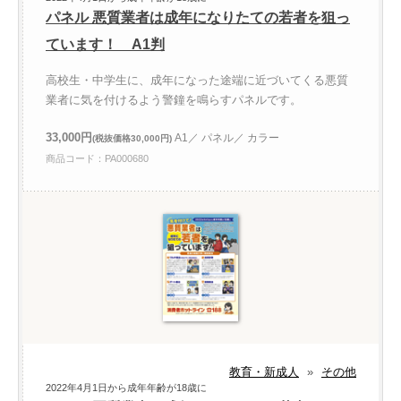
パネル 悪質業者は成年になりたての若者を狙っ
ています！ A1判
高校生・中学生に、成年になった途端に近づいてくる悪質
業者に気を付けるよう警鐘を鳴らすパネルです。
33,000円
A1／ パネル／ カラー
(税抜価格30,000円)
商品コード：PA000680
教育・新成人
»
その他
2022年4月1日から成年年齢が18歳に