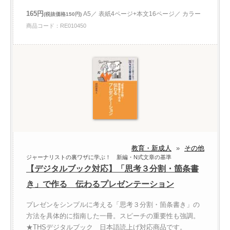
165円
A5／ 表紙4ページ+本文16ページ／ カラー
(税抜価格150円)
商品コード：RE010450
教育・新成人
»
その他
ジャーナリストの裏ワザに学ぶ！ 新編・N式文章の基準
【デジタルブック対応】「思考３分割・箇条書
き」で作る 伝わるプレゼンテーション
プレゼンをシンプルに考える「思考３分割・箇条書き」の
方法を具体的に指南した一冊。スピーチの重要性も強調。
★THSデジタルブック 日本語読上げ対応商品です。