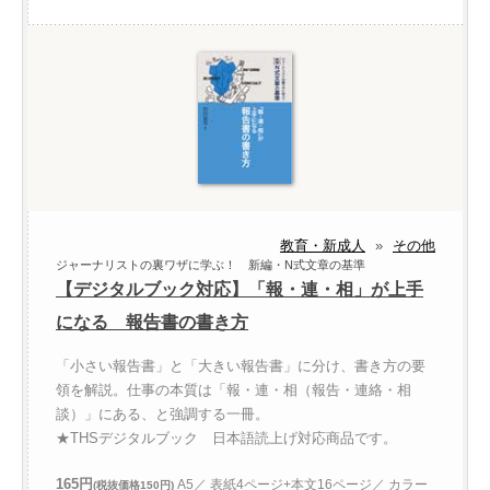
教育・新成人
»
その他
ジャーナリストの裏ワザに学ぶ！ 新編・N式文章の基準
【デジタルブック対応】「報・連・相」が上手
になる 報告書の書き方
「小さい報告書」と「大きい報告書」に分け、書き方の要
領を解説。仕事の本質は「報・連・相（報告・連絡・相
談）」にある、と強調する一冊。
★THSデジタルブック 日本語読上げ対応商品です。
165円
A5／ 表紙4ページ+本文16ページ／ カラー
(税抜価格150円)