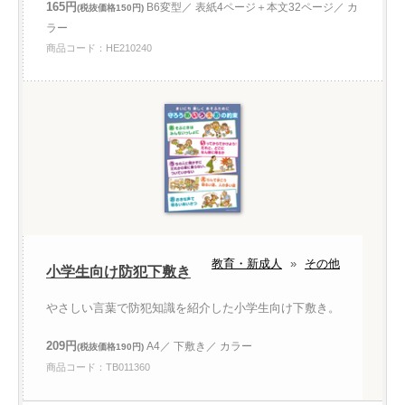
165円
B6変型／ 表紙4ページ＋本文32ページ／ カ
(税抜価格150円)
ラー
商品コード：HE210240
教育・新成人
»
その他
小学生向け防犯下敷き
やさしい言葉で防犯知識を紹介した小学生向け下敷き。
209円
A4／ 下敷き／ カラー
(税抜価格190円)
商品コード：TB011360