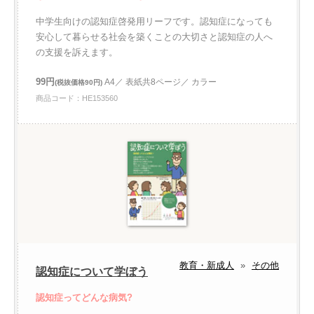
中学生向けの認知症啓発用リーフです。認知症になっても
安心して暮らせる社会を築くことの大切さと認知症の人へ
の支援を訴えます。
99円
A4／ 表紙共8ページ／ カラー
(税抜価格90円)
商品コード：HE153560
教育・新成人
»
その他
認知症について学ぼう
認知症ってどんな病気?