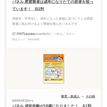
パネル 悪質業者は成年になりたての若者を狙っ
ています！ B2判
高校生・中学生に、成年になった途端に近づいてくる悪質
業者に気を付けるよう警鐘を鳴らすパネルです。
27,500円
B2／ パネル／ カラー
(税抜価格25,000円)
商品コード：PA000685
教育・新成人
»
その他
2022年4月1日から
パネル 成年年齢が18歳になりました！ A1判