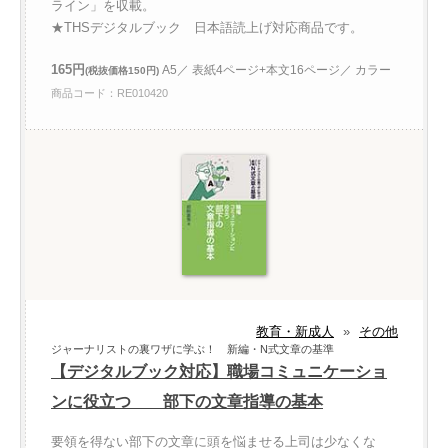
ライン」を収載。
★THSデジタルブック 日本語読上げ対応商品です。
165円
A5／ 表紙4ページ+本文16ページ／ カラー
(税抜価格150円)
商品コード：RE010420
教育・新成人
»
その他
ジャーナリストの裏ワザに学ぶ！ 新編・N式文章の基準
【デジタルブック対応】職場コミュニケーショ
ンに役立つ 部下の文章指導の基本
要領を得ない部下の文章に頭を悩ませる上司は少なくな