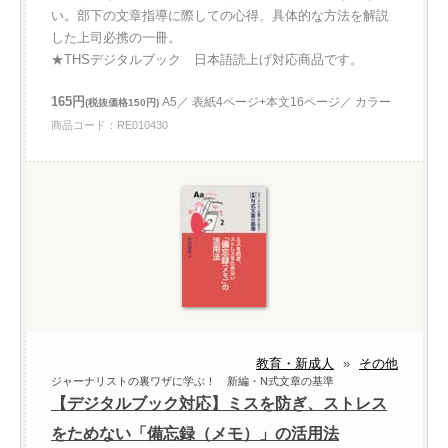
い。部下の文章指導に際しての心得、具体的な方法を解説
した上司必携の一冊。
★THSデジタルブック 日本語読上げ対応商品です。
165円
A5／ 表紙4ページ+本文16ページ／ カラー
(税抜価格150円)
商品コード：RE010430
教育・新成人
»
その他
ジャーナリストの裏ワザに学ぶ！ 新編・N式文章の基準
【デジタルブック対応】ミスを防ぎ、ストレス
をためない「備忘録（メモ）」の活用法