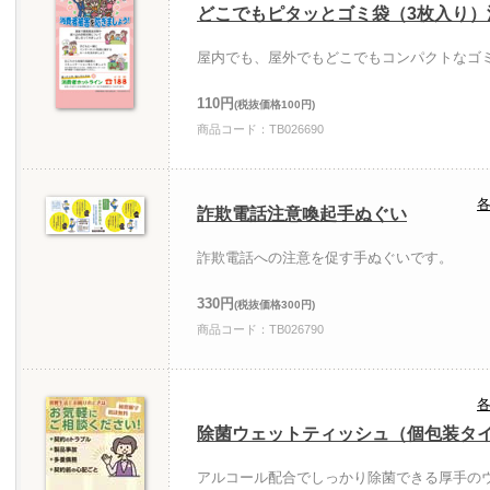
どこでもピタッとゴミ袋（3枚入り）
屋内でも、屋外でもどこでもコンパクトなゴ
110円
(税抜価格100円)
商品コード：TB026690
各
詐欺電話注意喚起手ぬぐい
詐欺電話への注意を促す手ぬぐいです。
330円
(税抜価格300円)
商品コード：TB026790
各
除菌ウェットティッシュ（個包装タ
アルコール配合でしっかり除菌できる厚手の