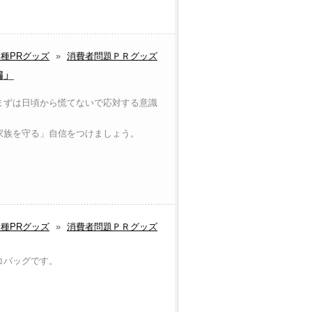
種PRグッズ
»
消費者問題ＰＲグッズ
編」
まずは日頃から慌てないで応対する意識
家族を守る」自信をつけましょう。
種PRグッズ
»
消費者問題ＰＲグッズ
コバッグです。