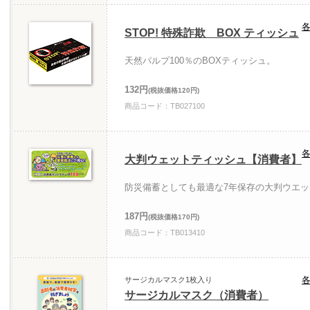
各
STOP! 特殊詐欺 BOX ティッシュ
天然パルプ100％のBOXティッシュ。
132円
(税抜価格120円)
商品コード：TB027100
各
大判ウェットティッシュ【消費者】
防災備蓄としても最適な7年保存の大判ウエ
187円
(税抜価格170円)
商品コード：TB013410
各
サージカルマスク1枚入り
サージカルマスク（消費者）