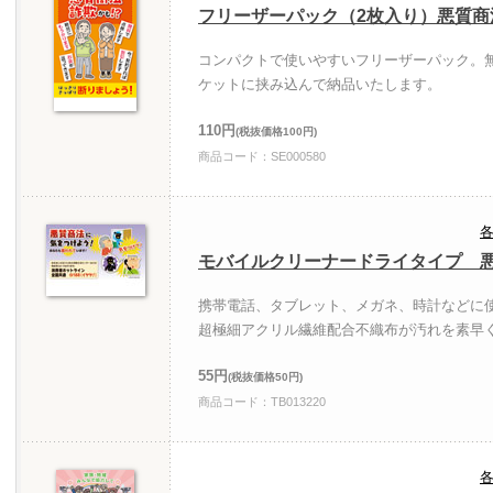
フリーザーパック（2枚入り）悪質商
コンパクトで使いやすいフリーザーパック。無
ケットに挟み込んで納品いたします。
110円
(税抜価格100円)
商品コード：SE000580
各
モバイルクリーナードライタイプ 
携帯電話、タブレット、メガネ、時計などに
超極細アクリル繊維配合不織布が汚れを素早
55円
(税抜価格50円)
商品コード：TB013220
各