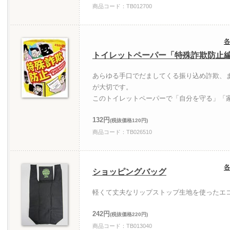
商品コード：TB012700
各
トイレットペーパー「特殊詐欺防止
あらゆる手口でだましてくる振り込め詐欺、
が大切です。
このトイレットペーパーで「自分を守る」「
132円
(税抜価格120円)
商品コード：TB026510
各
ショッピングバッグ
軽くて丈夫なリップストップ生地を使ったエ
242円
(税抜価格220円)
商品コード：TB013040