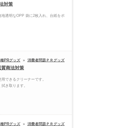
法対策
地透明なOPP 袋に2枚入れ、台紙をポ
種PRグッズ
»
消費者問題ＰＲグッズ
悪質商法対策
使用できるクリーナーです。
く拭き取ります。
種PRグッズ
»
消費者問題ＰＲグッズ