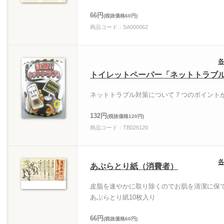
66円
(税抜価格60円)
商品コード：SA000062
各
トイレットペーパー「ネットトラブ
ネットトラブル対策について７つのポイント
132円
(税抜価格120円)
商品コード：TB026120
各
あぶらとり紙（消費者）
皮脂を速やかに取り除くのでお肌を清潔に保
あぶらとり紙10枚入り
66円
(税抜価格60円)