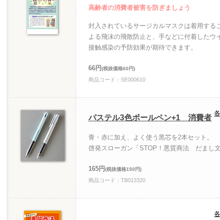
高齢者の消費者被害を防ぎましょう
封入されているサージカルマスクは着用する
よる飛沫の飛散防止と、手などに付着したウ
接触感染の予防効果が期待できます。
66円
(税抜価格60円)
商品コード：SE000610
各
パステル3色ボールペン+1 消費者
青・赤に加え、よく使う黒芯を2本セット。
啓発スローガン「STOP！悪質商法 だまし
165円
(税抜価格150円)
商品コード：TB013320
各