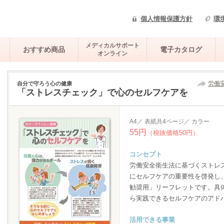
個人情報保護方針
環
メディカルサポート
おすすめ商品
電子カタログ
オンライン
労働
自分で守ろう心の健康
「ストレスチェック」で心のセルフケアを
A4／ 表紙共4ページ／ カラー
55円
（税抜価格50円）
コンセプト
労働安全衛生法に基づくストレ
にセルフケアの重要性を啓発し
勧奨用」リーフレットです。具
ら実践できるセルフケアのアド
活用できる事業