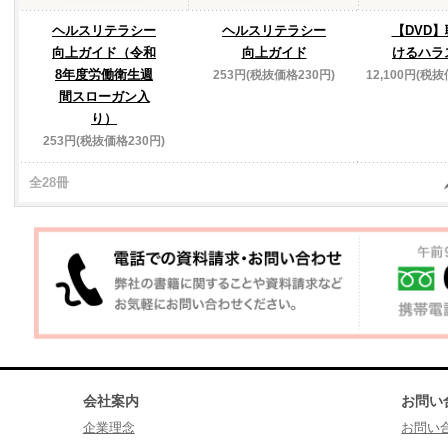
ヘルスリテラシー
ヘルスリテラシー
【DVD
向上ガイド（令和
向上ガイド
けるハラ
8年度労働衛生週
253円(税抜価格230円)
12,100円(税抜
間スローガン入
り）
253円(税抜価格230円)
全28冊
会社案内
お問い
企業理念
お問い