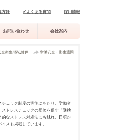
境方針
✔よくある質問
採用情報
お問い合わせ
会社案内
安全衛生/職域健保
労働安全・衛生週間
スチェック制度の実施にあたり、労働者
、ストレスチェックの受検を促す「受検
体的なストレス対処法にも触れ、日頃か
バイスも掲載しています。