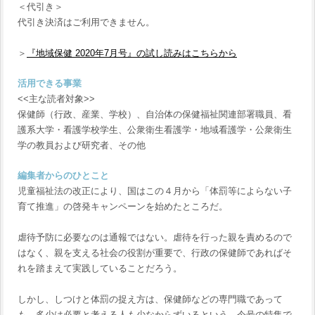
＜代引き＞
代引き決済はご利用できません。
＞
『地域保健 2020年7月号』の試し読みはこちらから
活用できる事業
<<主な読者対象>>
保健師（行政、産業、学校）、自治体の保健福祉関連部署職員、看
護系大学・看護学校学生、公衆衛生看護学・地域看護学・公衆衛生
学の教員および研究者、その他
編集者からのひとこと
児童福祉法の改正により、国はこの４月から「体罰等によらない子
育て推進」の啓発キャンペーンを始めたところだ。
虐待予防に必要なのは通報ではない。虐待を行った親を責めるので
はなく、親を支える社会の役割が重要で、行政の保健師であればそ
れを踏まえて実践していることだろう。
しかし、しつけと体罰の捉え方は、保健師などの専門職であって
も、多少は必要と考える人も少なからずいるという。今号の特集で