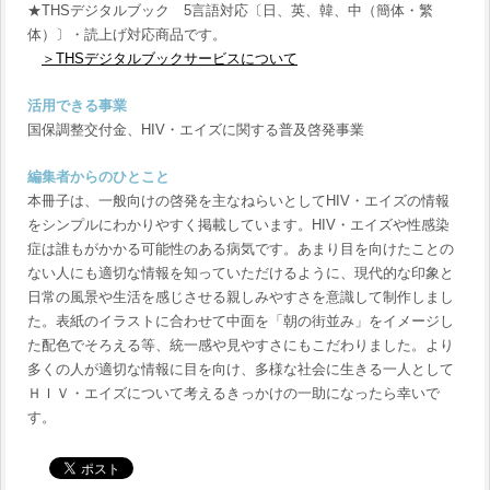
★THSデジタルブック 5言語対応〔日、英、韓、中（簡体・繁
体）〕・読上げ対応商品です。
＞THSデジタルブックサービスについて
活用できる事業
国保調整交付金、HIV・エイズに関する普及啓発事業
編集者からのひとこと
本冊子は、一般向けの啓発を主なねらいとしてHIV・エイズの情報
をシンプルにわかりやすく掲載しています。HIV・エイズや性感染
症は誰もがかかる可能性のある病気です。あまり目を向けたことの
ない人にも適切な情報を知っていただけるように、現代的な印象と
日常の風景や生活を感じさせる親しみやすさを意識して制作しまし
た。表紙のイラストに合わせて中面を「朝の街並み」をイメージし
た配色でそろえる等、統一感や見やすさにもこだわりました。より
多くの人が適切な情報に目を向け、多様な社会に生きる一人として
ＨＩＶ・エイズについて考えるきっかけの一助になったら幸いで
す。