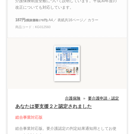
介護保険制度全般について説明しています。平成30年度の
改正についても対応しています。
187円
A4／ 表紙共16ページ／ カラー
(税抜価格170円)
商品コード：KG012560
介護保険
»
要介護申請・認定
あなたは要支援２と認定されました
総合事業対応版
総合事業対応版。要介護認定の判定結果通知用としてお使