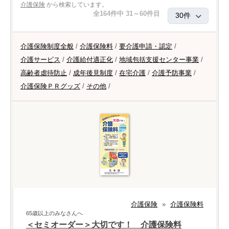
介護保険
から検索しています。
全164件中 31～60件目
介護保険制度全般
/
介護保険料
/
要介護申請・認定
/
介護サービス
/
介護給付適正化
/
地域包括支援センター事業
/
高齢者虐待防止
/
成年後見制度
/
在宅介護
/
介護予防事業
/
介護保険ＰＲグッズ
/
その他
/
介護保険
»
介護保険料
65歳以上のみなさんへ
＜セミオーダー＞大切です！ 介護保険料