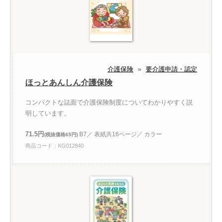
介護保険
»
要介護申請・認定
ほっとあんしん介護保険
コンパクトな誌面で介護保険制度についてわかりやすく説
明しています。
71.5円
B7／ 表紙共16ページ／ カラー
(税抜価格65円)
商品コード：KG012840