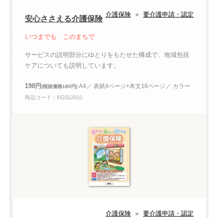
介護保険
»
要介護申請・認定
安心ささえる介護保険
いつまでも このまちで
サービスの説明部分にゆとりをもたせた構成で、地域包括
ケアについても説明しています。
198円
A4／ 表紙4ページ+本文16ページ／ カラー
(税抜価格180円)
商品コード：KG012610
介護保険
»
要介護申請・認定