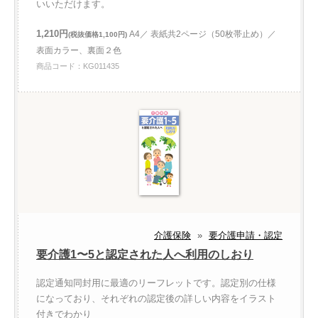
いいただけます。
1,210円
A4／ 表紙共2ページ（50枚帯止め）／
(税抜価格1,100円)
表面カラー、裏面２色
商品コード：KG011435
介護保険
»
要介護申請・認定
要介護1〜5と認定された人へ利用のしおり
認定通知同封用に最適のリーフレットです。認定別の仕様
になっており、それぞれの認定後の詳しい内容をイラスト
付きでわかり