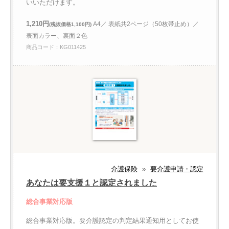
いいただけます。
1,210円
A4／ 表紙共2ページ（50枚帯止め）／
(税抜価格1,100円)
表面カラー、裏面２色
商品コード：KG011425
介護保険
»
要介護申請・認定
あなたは要支援１と認定されました
総合事業対応版
総合事業対応版。要介護認定の判定結果通知用としてお使