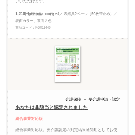
いいただけます。
1,210円
A4／ 表紙共2ページ（50枚帯止め）／
(税抜価格1,100円)
表面カラー、裏面２色
商品コード：KG011445
介護保険
»
要介護申請・認定
あなたは非該当と認定されました
総合事業対応版
総合事業対応版。要介護認定の判定結果通知用としてお使