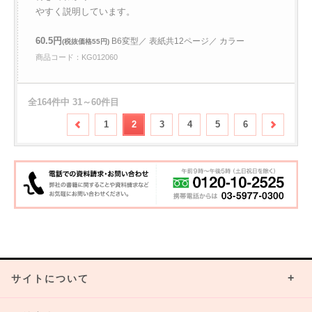
やすく説明しています。
60.5円
B6変型／ 表紙共12ページ／ カラー
(税抜価格55円)
商品コード：KG012060
全164件中 31～60件目
1
2
3
4
5
6
サイトについて