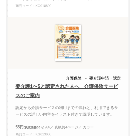
商品コード：KG010890
介護保険
»
要介護申請・認定
要介護1〜5と認定された人へ 介護保険サービ
スのご案内
認定から介護サービスの利用までの流れと、利用できるサ
ービスの詳しい内容をイラスト付きで説明しています。
55円
A4／ 表紙共4ページ／ カラー
(税抜価格50円)
商品コード：KG013000