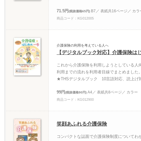
71.5円
B7／ 表紙共16ページ／ カラ
(税抜価格65円)
商品コード：KG012005
介護保険の利用を考えている人へ
【デジタルブック対応】介護保険は
これから介護保険を利用しようとしている人
利用までの流れを利用者目線でまとめました。
★THSデジタルブック 10言語対応、読上げ
99円
A4／ 表紙共8ページ／ カラー
(税抜価格90円)
商品コード：KG012900
笑顔あふれる介護保険
コンパクトな誌面で介護保険制度についてわ