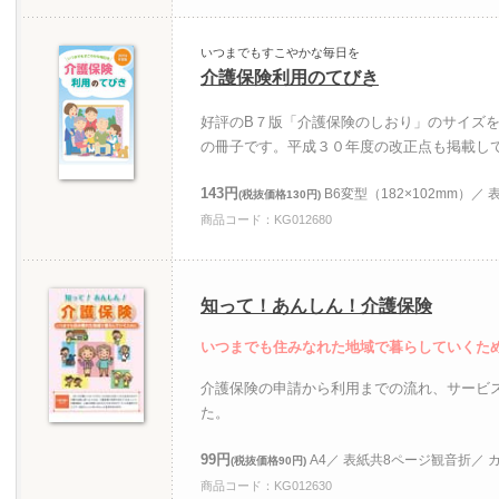
いつまでもすこやかな毎日を
介護保険利用のてびき
好評のB７版「介護保険のしおり」のサイズ
の冊子です。平成３０年度の改正点も掲載し
143円
B6変型（182×102mm）／
(税抜価格130円)
商品コード：KG012680
知って！あんしん！介護保険
いつまでも住みなれた地域で暮らしていくた
介護保険の申請から利用までの流れ、サービ
た。
99円
A4／ 表紙共8ページ観音折／ 
(税抜価格90円)
商品コード：KG012630