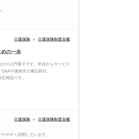
ー
介護保険
»
介護保険制度全般
じめの一歩
向けの入門冊子です。申請からサービス
Q&Aや連絡先の備忘録付。
対応商品です。
介護保険
»
介護保険制度全般
かりやすく説明しています。