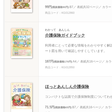
99円
B7／ 表紙共32ページ／ カラー
(税抜価格90円)
商品コード：KG012860
わかって あんしん
介護保険ガイドブック
利用者にとって必要な情報をわかりやすく解
ート図を用いて確認しやすくしています。
187円
A4／ 表紙共16ページ／ カ
(税抜価格170円)
商品コード：KG012850
ほっとあんしん介護保険
コンパクトな誌面で介護保険制度についてわ
71.5円
B7／ 表紙共16ページ／ カラ
(税抜価格65円)