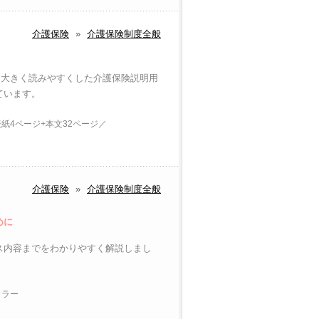
介護保険
»
介護保険制度全般
を大きく読みやすくした介護保険説明用
ています。
 表紙4ページ+本文32ページ／
介護保険
»
介護保険制度全般
めに
ス内容までをわかりやすく解説しまし
カラー