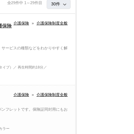
全29件中 1～29件目
介護保険
»
介護保険制度全般
護保険
、サービスの種類などをわかりやすく解
イプ）／ 再生時間約18分／
介護保険
»
介護保険制度全般
パンフレットです。保険証同封用にもお
 カラー