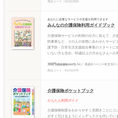
商品コード：KG012930
あなたに必要なサービスや支援を利用できます
みんなの介護保険利用ガイドブック
介護保険サービスの利用の仕方に加えて、介
防事業など、その人の状態に合わせたサービ
護予防・日常生活支援総合事業のスタートに
いない方も含め、65歳以上の方みなさんへの
308円
A4／ 表紙4ページ+本文32
(税抜価格280円)
商品コード：KG012470
介護保険ポケットブック
かんたん利用ガイド
介護保険制度をわかりやすく見開きごとにコ
がすぐ引けるようにインデックスも付いてい