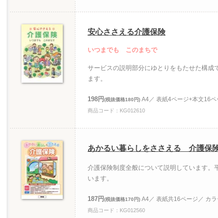
安心ささえる介護保険
いつまでも このまちで
サービスの説明部分にゆとりをもたせた構成
ます。
198円
A4／ 表紙4ページ+本文16
(税抜価格180円)
商品コード：KG012610
あかるい暮らしをささえる 介護保
介護保険制度全般について説明しています。平
います。
187円
A4／ 表紙共16ページ／ カ
(税抜価格170円)
商品コード：KG012560