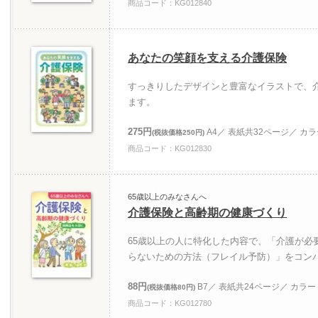
商品コード：KG012840
あなたの笑顔を支える介護保険
すっきりしたデザインと豊富なイラストで、
ます。
275円
A4／ 表紙共32ページ／ カ
(税抜価格250円)
商品コード：KG012830
65歳以上のみなさんへ
介護保険と高齢期の健康づくり
65歳以上の人に特化した内容で、「介護が必
らないための方法（フレイル予防）」をコン
88円
B7／ 表紙共24ページ／ カラー
(税抜価格80円)
商品コード：KG012780