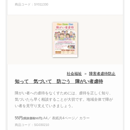
商品コード：SY011330
社会福祉
»
障害者虐待防止
知って 気づいて 防ごう 障がい者虐待
障がい者への虐待をなくすためには、虐待を正しく知り、
気づいたら早く相談することが大切です。地域全体で障が
い者を見守り支えていきましょう。
55円
A4／ 表紙共4ページ／ カラー
(税抜価格50円)
商品コード：SG030210