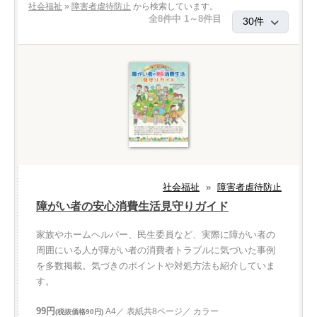
社会福祉
»
障害者虐待防止
から検索しています。
全8件中 1～8件目
社会福祉
»
障害者虐待防止
障がい者の安心消費生活見守りガイド
家族やホームヘルパー、民生委員など、実際に障がい者の
周囲にいる人が障がい者の消費者トラブルに気づいた事例
を多数掲載。気づきのポイントや対処方法も紹介していま
す。
99円
A4／ 表紙共8ページ／ カラー
(税抜価格90円)