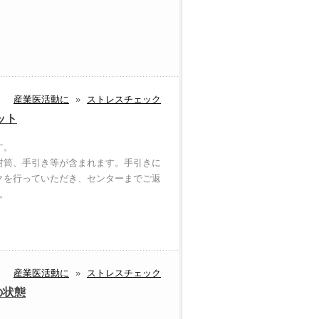
産業医活動に
»
ストレスチェック
ット
す。
封筒、手引き等が含まれます。手引きに
クを行っていただき、センターまでご返
。
産業医活動に
»
ストレスチェック
の状態