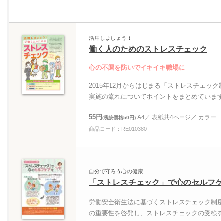
活用しましょう！
働く人のためのストレスチェック
心の不調を防いでイキイキ職場に
2015年12月からはじまる「ストレスチェッ
実施の流れについてポイントをまとめていま
55円
A4／ 表紙共4ページ／ カラー
(税抜価格50円)
商品コード：RE010380
自分で守ろう心の健康
「ストレスチェック」で心のセルフ
労働安全衛生法に基づくストレスチェック制
の重要性を啓発し、ストレスチェックの受検