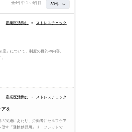
全4件中 1～4件目
産業医活動に
»
ストレスチェック
ク制度」について、制度の目的や内容、
す。
産業医活動に
»
ストレスチェック
ケアを
度の実施にあたり、労働者にセルフケア
を促す「受検勧奨用」リーフレットで