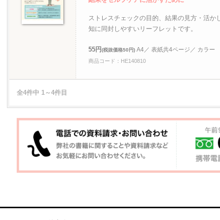
ストレスチェックの目的、結果の見方・活か
知に同封しやすいリーフレットです。
55円
A4／ 表紙共4ページ／ カラー
(税抜価格50円)
商品コード：HE140810
全4件中 1～4件目