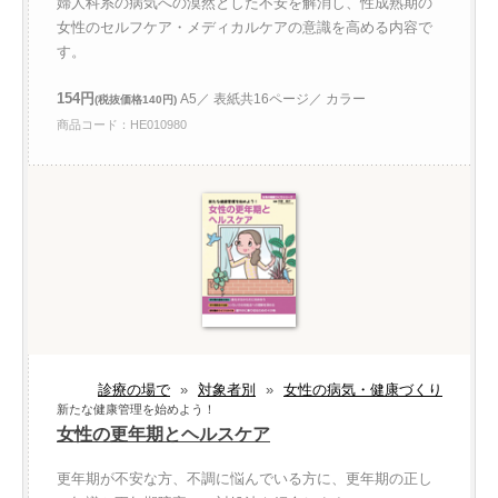
婦人科系の病気への漠然とした不安を解消し、性成熟期の
女性のセルフケア・メディカルケアの意識を高める内容で
す。
154円
A5／ 表紙共16ページ／ カラー
(税抜価格140円)
商品コード：HE010980
診療の場で
»
対象者別
»
女性の病気・健康づくり
新たな健康管理を始めよう！
女性の更年期とヘルスケア
更年期が不安な方、不調に悩んでいる方に、更年期の正し