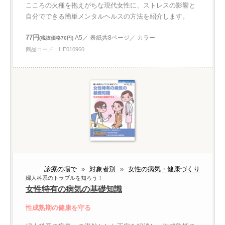
こころの火種を抱えがちな現代女性に、ストレスの影響と
自分でできる簡単メンタルヘルスの方法を紹介します。
77円
A5／ 表紙共8ページ／ カラー
(税抜価格70円)
商品コード：HE010960
診療の場で
»
対象者別
»
女性の病気・健康づくり
婦人科系のトラブルを知ろう！
女性特有の病気の基礎知識
性成熟期の健康を守る