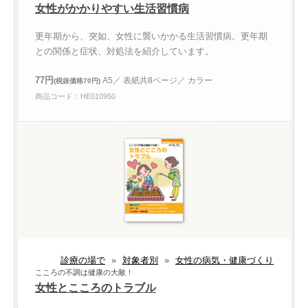
女性がかかりやすい生活習慣病
更年期から、突如、女性に襲いかかる生活習慣病。更年期
との関係と症状、対処法を紹介しています。
77円
A5／ 表紙共8ページ／ カラー
(税抜価格70円)
商品コード：HE010950
診療の場で
»
対象者別
»
女性の病気・健康づくり
こころの不調は健康の大敵！
女性とこころのトラブル