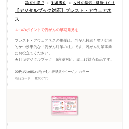
診療の場で
»
対象者別
»
女性の病気・健康づくり
【デジタルブック対応】ブレスト・アウェアネ
ス
４つのポイントで乳がんの早期発見を
ブレスト・アウェアネスの推奨は、乳がん検診と並ぶ効率
的かつ効果的な「乳がん対策の柱」です。乳がん対策事業
にお役立てください。
★THSデジタルブック 6言語対応、読上げ対応商品です。
55円
A4／ 表紙共4ページ／ カラー
(税抜価格50円)
商品コード：HE030770