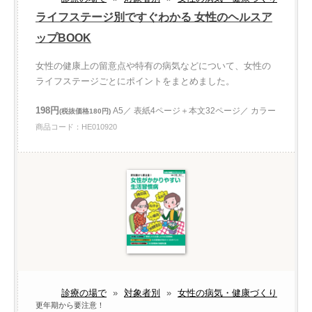
ライフステージ別ですぐわかる 女性のヘルスア
ップBOOK
女性の健康上の留意点や特有の病気などについて、女性の
ライフステージごとにポイントをまとめました。
198円
A5／ 表紙4ページ＋本文32ページ／ カラー
(税抜価格180円)
商品コード：HE010920
診療の場で
»
対象者別
»
女性の病気・健康づくり
更年期から要注意！