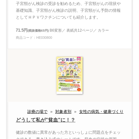
子宮頸がん検診の受診を勧めるため、子宮頸がんの現状や
基礎知識、子宮頸がん検診の説明、子宮頸がん予防の情報
としてＨＰＶワクチンについても紹介します。
71.5円
B6変形／ 表紙共12ページ／ カラー
(税抜価格65円)
商品コード：HE030800
診療の場で
»
対象者別
»
女性の病気・健康づくり
どうして私が"貧血"に！？
健診の数値に異常があった方といっしょに問題点をチェッ