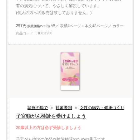
有の病気について、やさしく解説しています。
(個人の方への販売は致しておりません。)
297円
A5／ 表紙4ページ＋本文48ページ／ カラー
(税抜価格270円)
商品コード：HE011260
診療の場で
»
対象者別
»
女性の病気・健康づくり
子宮頸がん検診を受けましょう
20歳以上の方は必ず受診しましょう
子宮がん検診の啓発や検診勧奨のための冊子です。