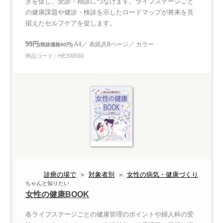
きを促し、受診・相談につなげます。ライフステージごと
の健康課題や健診・検診を示したロードマップが将来を見
据えたセルフケアを促します。
99円
A4／ 表紙共8ページ／ カラー
(税抜価格90円)
商品コード：HE300560
診療の場で
»
対象者別
»
女性の病気・健康づくり
ちゃんと知りたい
女性の健康BOOK
各ライフステージごとの健康管理のポイントや婦人科の受