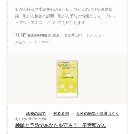
乳がん検診の受診を勧めるため、乳がんの現状や基礎知
識、乳がん検診の説明、乳がん予防の情報として「ブレス
トアウェアネス」についても紹介します。
71.5円
B6変形／ 表紙共12ページ／ カラー
(税抜価格65円)
商品コード：HE030810
診療の場で
»
対象者別
»
女性の病気・健康づくり
あしたの安心のために
検診と予防であなたを守ろう 子宮頸がん