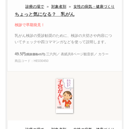
診療の場で
»
対象者別
»
女性の病気・健康づくり
ちょっと気になる？ 乳がん
検診で早期発見！
乳がん検診の受診勧奨のために、検診の大切さや内容につ
いてチェックや四コママンガなどを使って説明します。
49.5円
三六判／ 表紙共8ページ観音折／ カラー
(税抜価格45円)
商品コード：HE030450