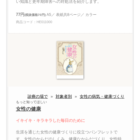
い知識と更年期障害への対処法を紹介します。
77円
A5／ 表紙共8ページ／ カラー
(税抜価格70円)
商品コード：HE011000
診療の場で
»
対象者別
»
女性の病気・健康づくり
もっと知ってほしい
女性の健康
イキイキ・キラキラした毎日のために
生涯を通じた女性の健康づくりに役立つパンフレットで
す。女性のからだのしくみ、健康なからだづくり、女性特