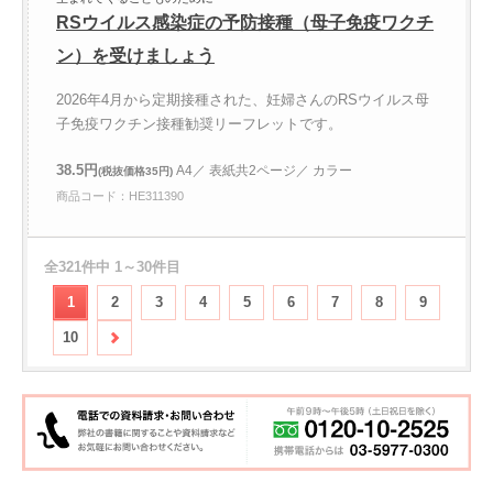
RSウイルス感染症の予防接種（母子免疫ワクチ
ン）を受けましょう
2026年4月から定期接種された、妊婦さんのRSウイルス母
子免疫ワクチン接種勧奨リーフレットです。
38.5円
A4／ 表紙共2ページ／ カラー
(税抜価格35円)
商品コード：HE311390
全321件中 1～30件目
1
2
3
4
5
6
7
8
9
10