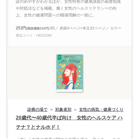
診のめやすがわかるほか、女性特有の健康課題の基礎知識
や対処法などを掲載。働く女性のヘルスリテラシーの向
上、女性の健康問題への職場理解の一助に。
253円
B5／ 表紙4ページ+本文32ページ／ カラー
(税抜価格230円)
商品コード：HE011580
診療の場で
»
対象者別
»
女性の病気・健康づくり
20歳代〜40歳代半ば向け 女性のヘルスケア ハ
テナ？とナルホド！