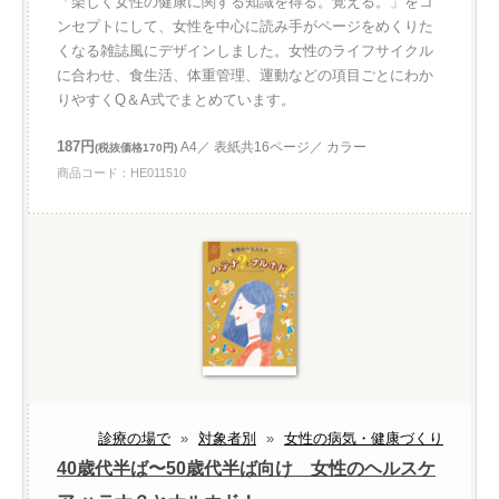
「楽しく女性の健康に関する知識を得る。覚える。」をコ
ンセプトにして、女性を中心に読み手がページをめくりた
くなる雑誌風にデザインしました。女性のライフサイクル
に合わせ、食生活、体重管理、運動などの項目ごとにわか
りやすくQ＆A式でまとめています。
187円
A4／ 表紙共16ページ／ カラー
(税抜価格170円)
商品コード：HE011510
診療の場で
»
対象者別
»
女性の病気・健康づくり
40歳代半ば〜50歳代半ば向け 女性のヘルスケ