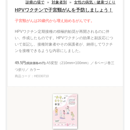
診療の場で
»
対象者別
»
女性の病気・健康づくり
HPVワクチンで子宮頸がんを予防しましょう！
子宮頸がんは20歳代から増え始めるがんです。
HPVワクチン定期接種の積極的勧奨が再開されるのに伴
い、作成したものです。HPVワクチンの効果と副反応につ
いて並記し、接種対象者やその保護者が、納得してワクチ
ンを接種できるような内容にしました。
49.5円
A5変型（210mm×100mm）／ 6ページ巻三
(税抜価格45円)
つ折り／ カラー
商品コード：HE030710