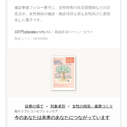
健診事後フォロー冊子に、女性特有の生活習慣病などの注
意点や、女性独自の健診・検診項目も加え女性向けに差別
化した冊子です。
187円
A4／ 表紙共16ページ／ カラー
(税抜価格170円)
商品コード：HE320980
診療の場で
»
対象者別
»
女性の病気・健康づくり
知ろうプレコンセプションケア
今のあなたは未来のあなたにつながっています