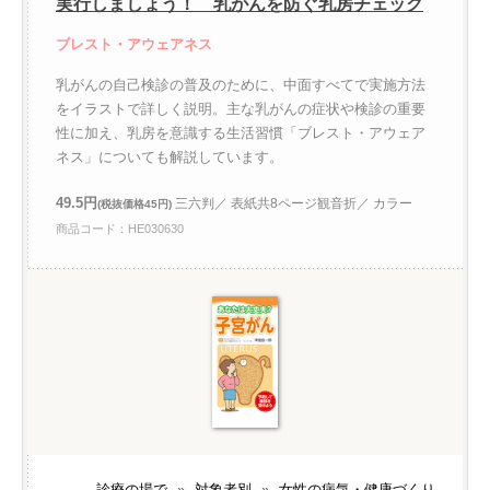
実行しましょう！ 乳がんを防ぐ乳房チェック
ブレスト・アウェアネス
乳がんの自己検診の普及のために、中面すべてで実施方法
をイラストで詳しく説明。主な乳がんの症状や検診の重要
性に加え、乳房を意識する生活習慣「ブレスト・アウェア
ネス」についても解説しています。
49.5円
三六判／ 表紙共8ページ観音折／ カラー
(税抜価格45円)
商品コード：HE030630
診療の場で
»
対象者別
»
女性の病気・健康づくり