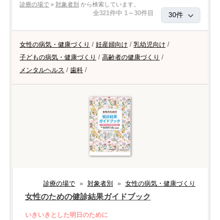
診療の場で
»
対象者別
から検索しています。
全321件中 1～30件目
女性の病気・健康づくり
/
妊産婦向け
/
乳幼児向け
/
子どもの病気・健康づくり
/
高齢者の健康づくり
/
メンタルヘルス
/
歯科
/
診療の場で
»
対象者別
»
女性の病気・健康づくり
女性のための健診結果ガイドブック
いきいきとした明日のために