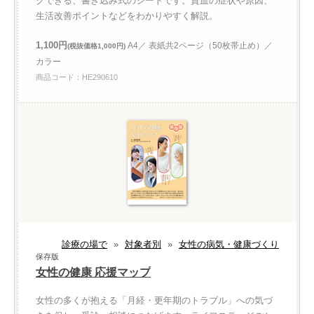
クできる、書き込み式のシートです。貧血の症状や原因、
生活改善ポイントなどをわかりやすく解説。
1,100円
A4／ 表紙共2ページ（50枚帯止め）／
(税抜価格1,000円)
カラー
商品コード：HE290610
診療の場で
»
対象者別
»
女性の病気・健康づくり
保存版
女性の健康 応援マップ
女性の多くが抱える「月経・更年期のトラブル」への気づ