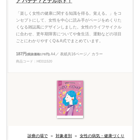
ア ハテナ？とナルホド！
「楽しく女性の健康に関する知識を得る。覚える。」をコ
ンセプトにして、女性を中心に読み手がページをめくりた
くなる雑誌風にデザインしました。女性のライフサイクル
に合わせ、更年期障害についてや食生活、運動などの項目
ごとにわかりやすくQ＆A式でまとめています。
187円
A4／ 表紙共16ページ／ カラー
(税抜価格170円)
商品コード：HE011520
診療の場で
»
対象者別
»
女性の病気・健康づくり