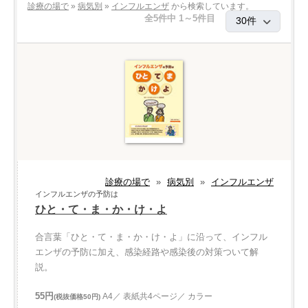
診療の場で
»
病気別
»
インフルエンザ
から検索しています。
全5件中 1～5件目
診療の場で
»
病気別
»
インフルエンザ
インフルエンザの予防は
ひと・て・ま・か・け・よ
合言葉「ひと・て・ま・か・け・よ」に沿って、インフル
エンザの予防に加え、感染経路や感染後の対策ついて解
説。
55円
A4／ 表紙共4ページ／ カラー
(税抜価格50円)