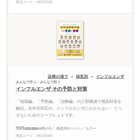
商品コード：HE155100
診療の場で
»
病気別
»
インフルエンザ
みんなで学ぶ・みんなで防ぐ
インフルエンザ その予防と対策
「知識編」「予防編」「治療編」の三部構成で感染対策を
解説。全年代対応の、インフルエンザにかからない・うつ
さないためのリーフレットです。
55円
A4／ 表紙共4ページ／ カラー
(税抜価格50円)
商品コード：HE155000