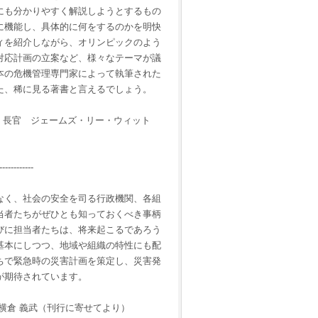
者にも分かりやすく解説しようとするもの
うに機能し、具体的に何をするのかを明快
ィを紹介しながら、オリンピックのよう
対応計画の立案など、様々なテーマが議
本の危機管理専門家によって執筆された
た、稀に見る著書と言えるでしょう。
）長官 ジェームズ・リー・ウィット
------------
はなく、社会の安全を司る行政機関、各組
当者たちがぜひとも知っておくべき事柄
びに担当者たちは、将来起こるであろう
を基本にしつつ、地域や組織の特性にも配
ちで緊急時の災害計画を策定し、災害発
が期待されています。
横倉 義武（刊行に寄せてより）