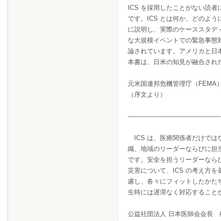
ICS を採用したことがない読
です。ICS とは何か、どのよ
に説明し、実際のケーススタデ
な大規模イベントでの緊急事態
論されています。アメリカと日
本書は、日米の知見が融合され
元米国連邦危機管理庁（FEMA
（序文より）
-----------------------------------------------
ICS は、医療関係者だけで
織、地域のリーダーならびに担
です。安全を担うリーダーなら
災害について、ICS の考え方
慮し、各々にフィットしたかた
生時には遅滞なく対応すること
公益社団法人 日本医師会会長 