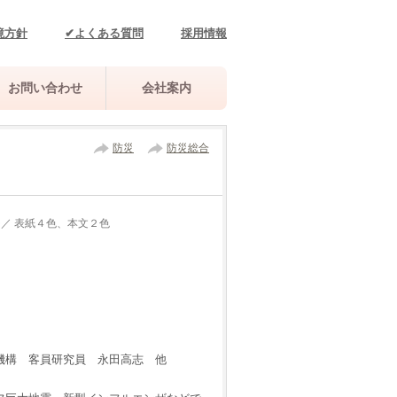
境方針
✔よくある質問
採用情報
お問い合わせ
会社案内
防災
防災総合
ジ／ 表紙４色、本文２色
）
機構 客員研究員 永田高志 他