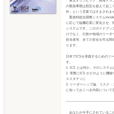
東京オリンピック、南海トラフ
の緊急事態は想定を超えて起こ
外」という言葉ではすまされま
緊急時総合調整システムInciden
に応じて臨機応変に変化させ、
システムです。このガイドブッ
けでなく、行政や地域のリーダ
担当者等、全ての安全を司る関
ります。
日本でICSを実践するためのツ
す。
1. ICS とは何か、そのシス
2. 実際にICS がどのように
ススタディに
3. リーダーシップ論、リスク・
に知っておくべき内容について
-----------------------------------------------
あなたが今手にされているこの本