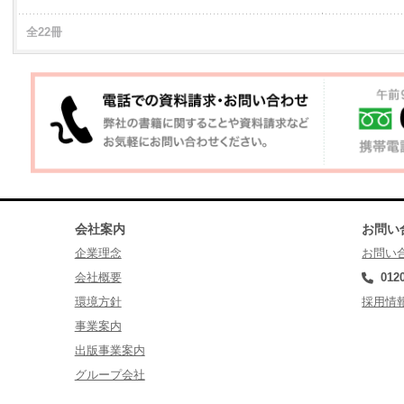
全22冊
会社案内
お問い
企業理念
お問い
会社概要
012
環境方針
採用情
事業案内
出版事業案内
グループ会社