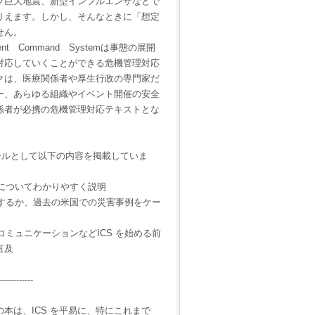
巨大地震、新型インフルエンザなどで
りえます。しかし、そんなときに「想定
せん。
t Command Systemは事態の展開
対応していくことができる危機管理対応
クは、医療関係者や厚生行政の専門家だ
ー、あらゆる組織やイベント開催の安全
係者が必携の危機管理対応テキストとな
ールとして以下の内容を掲載していま
テムについてわかりやすく説明
機能するか、過去の米国での災害事例をケー
コミュニケーションなどICS を始める前
言及
------------
は、ICS を平易に、特にこれまで