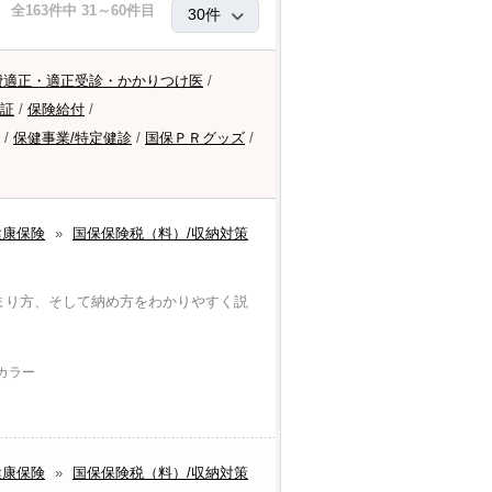
全163件中 31～60件目
費適正・適正受診・かかりつけ医
/
証
/
保険給付
/
/
保健事業/特定健診
/
国保ＰＲグッズ
/
健康保険
»
国保保険税（料）/収納対策
まり方、そして納め方をわかりやすく説
 カラー
健康保険
»
国保保険税（料）/収納対策