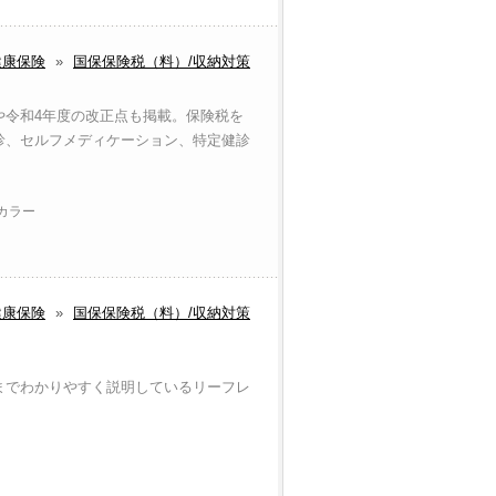
健康保険
»
国保保険税（料）/収納対策
や令和4年度の改正点も掲載。保険税を
診、セルフメディケーション、特定健診
 カラー
健康保険
»
国保保険税（料）/収納対策
までわかりやすく説明しているリーフレ