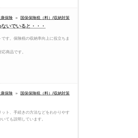
健康保険
»
国保保険税（料）/収納対策
めないでいると・・・
トです。保険税の収納率向上に役立ちま
対応商品です。
ー
健康保険
»
国保保険税（料）/収納対策
リット、手続きの方法などをわかりやす
ついても説明しています。