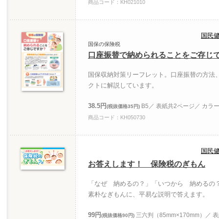
商品コード：KH021010
国民
国保の保険税
口座振替で納められることをご存じ
国保収納対策リーフレット。口座振替の方法
クトに解説しています。
38.5円
B5／ 表紙共2ページ／ カラ
(税抜価格35円)
商品コード：KH050730
国民
お答えします！ 保険税のぎもん
「なぜ 納めるの？」「いつから 納めるの
素朴なぎもんに、平易な説明で答えます。
99円
三六判（85mm×170mm）／ 
(税抜価格90円)