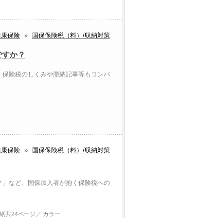
健康保険
»
国保保険税（料）/収納対策
ですか？
、保険税のしくみや滞納記事等もコンパ
ー
健康保険
»
国保保険税（料）/収納対策
？」など、国保加入者が抱く保険税への
表紙共24ページ／ カラー