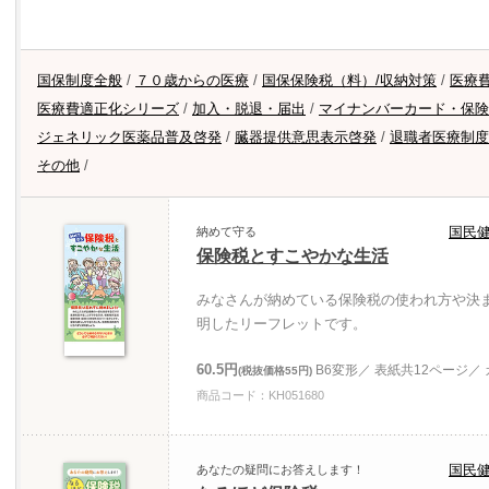
国保制度全般
/
７０歳からの医療
/
国保保険税（料）/収納対策
/
医療
医療費適正化シリーズ
/
加入・脱退・届出
/
マイナンバーカード・保険
ジェネリック医薬品普及啓発
/
臓器提供意思表示啓発
/
退職者医療制度
その他
/
国民
納めて守る
保険税とすこやかな生活
みなさんが納めている保険税の使われ方や決
明したリーフレットです。
60.5円
B6変形／ 表紙共12ページ／
(税抜価格55円)
商品コード：KH051680
国民
あなたの疑問にお答えします！