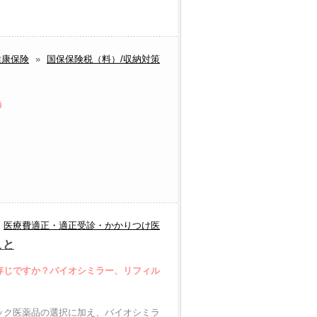
健康保険
»
国保保険税（料）/収納対策
う
医療費適正・適正受診・かかりつけ医
こと
存じですか？バイオシミラー、リフィル
ック医薬品の選択に加え、バイオシミラ