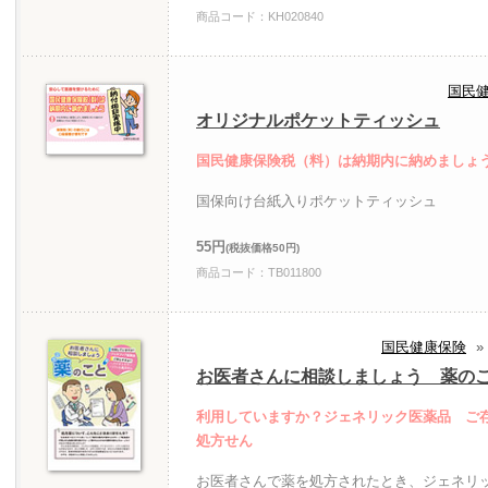
商品コード：KH020840
国民
オリジナルポケットティッシュ
国民健康保険税（料）は納期内に納めましょ
国保向け台紙入りポケットティッシュ
55円
(税抜価格50円)
商品コード：TB011800
国民健康保険
»
お医者さんに相談しましょう 薬の
利用していますか？ジェネリック医薬品 ご
処方せん
お医者さんで薬を処方されたとき、ジェネリ