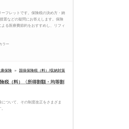
リーフレットです。保険税の決め方・納
納措置などの疑問にお答えします。保険
による医療費節約をおすすめし、リフィ
 カラー
健康保険
»
国保保険税（料）/収納対策
保険税（料）〈所得割額・均等割
除について、その制度改正をさまざま
す。
ー