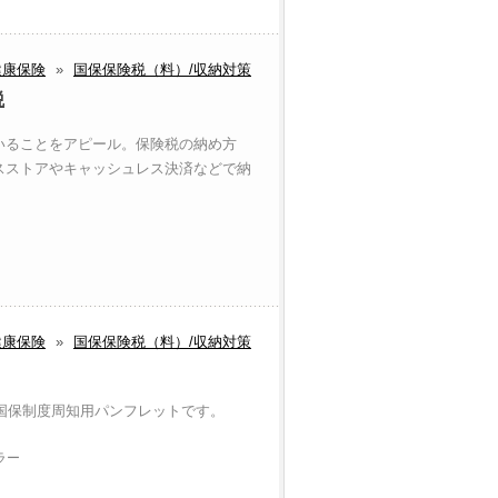
健康保険
»
国保保険税（料）/収納対策
税
いることをアピール。保険税の納め方
スストアやキャッシュレス決済などで納
健康保険
»
国保保険税（料）/収納対策
る国保制度周知用パンフレットです。
ラー