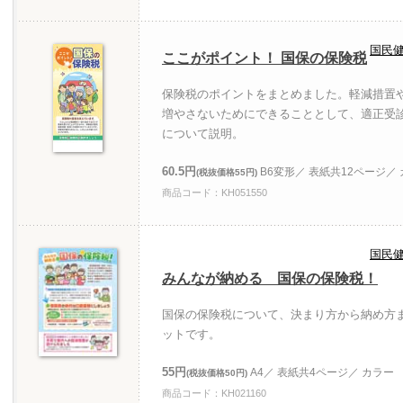
国民
ここがポイント！ 国保の保険税
保険税のポイントをまとめました。軽減措置
増やさないためにできることとして、適正受
について説明。
60.5円
B6変形／ 表紙共12ページ／
(税抜価格55円)
商品コード：KH051550
国民
みんなが納める 国保の保険税！
国保の保険税について、決まり方から納め方
ットです。
55円
A4／ 表紙共4ページ／ カラー
(税抜価格50円)
商品コード：KH021160