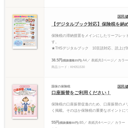
国民
【デジタルブック対応】保険税を納
保険税の滞納措置をメインにしたリーフレッ
す。
★THSデジタルブック 10言語対応、読上げ
38.5円
A4／ 表紙共2ページ／ カラ
(税抜価格35円)
商品コード：KH051530
国民
国保の保険税
口座振替をご利用ください！
保険税の口座振替促進のため、口座振替のメ
く掲載。そのほか保険税の重要なポイントに
55円
B5／ 表紙共4ページ／ カラー
(税抜価格50円)