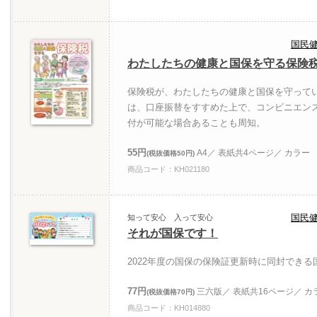
国民
わたしたちの健康と国保を守る保険
保険税が、わたしたちの健康と国保を守って
は、口座振替をすすめた上で、コンビニエン
付が可能な場合あることも周知。
55円
A4／ 表紙共4ページ／ カラー
(税抜価格50円)
商品コード：KH021180
国民
知って安心 入って安心
それが国保です！
2022年度の国保の保険証更新時に同封でき
77円
三六版／ 表紙共16ページ／ カ
(税抜価格70円)
商品コード：KH014880