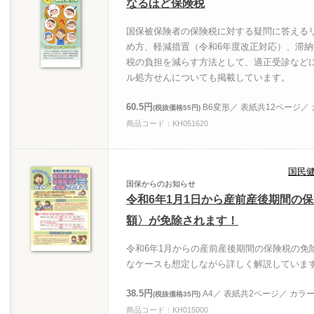
なるほど保険税
国保被保険者の保険税に対する疑問に答える
め方、軽減措置（令和6年度改正対応）、滞
税の負担を減らす方法として、適正受診など
ル処方せんについても掲載しています。
60.5円
B6変形／ 表紙共12ページ／
(税抜価格55円)
商品コード：KH051620
国民
国保からのお知らせ
令和6年1月1日から産前産後期間の
額〉が免除されます！
令和6年1月からの産前産後期間の保険税の免
なケースも想定しながら詳しく解説していま
38.5円
A4／ 表紙共2ページ／ カラ
(税抜価格35円)
商品コード：KH015000