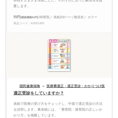
み残すさまざま理由ごとに、それぞれに合った解決法を提
案します。
55円
B6変型／ 表紙共8ページ観音折／ カラー
(税抜価格50円)
商品コード：KH051400
国民健康保険
»
医療費適正・適正受診・かかりつけ医
適正受診をしていますか？
表紙で医療の受け方をチェックし、中面で適正受診の方法
を説明します。裏表紙には、「整骨院・接骨院の正しいか
かり方」を掲載しています。