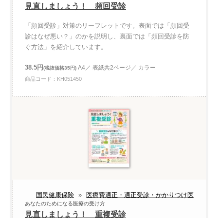
見直しましょう！ 頻回受診
「頻回受診」対策のリーフレットです。表面では「頻回受
診はなぜ悪い？」のかを説明し、裏面では「頻回受診を防
ぐ方法」を紹介しています。
38.5円
A4／ 表紙共2ページ／ カラー
(税抜価格35円)
商品コード：KH051450
国民健康保険
»
医療費適正・適正受診・かかりつけ医
あなたのためになる医療の受け方
見直しましょう！ 重複受診