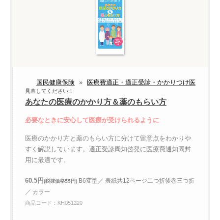
国民健康保険
»
医療費適正・適正受診・かかりつけ医
見直してください！
あなたの医療のかかり方＆薬のもらい方
必要なときに安心して医療が受けられるように
医療のかかり方と薬のもらい方に分けて留意点をわかりや
すく解説しています。適正受診周知啓発に医療費通知同封
用に最適です。
60.5円
B6変型／ 表紙共12ページ二つ折後巻三つ折
(税抜価格55円)
／ カラー
商品コード：KH051220