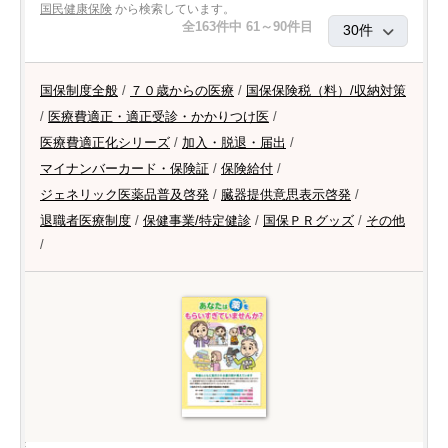
国民健康保険
から検索しています。
全163件中 61～90件目
国保制度全般
/
７０歳からの医療
/
国保保険税（料）/収納対策
/
医療費適正・適正受診・かかりつけ医
/
医療費適正化シリーズ
/
加入・脱退・届出
/
マイナンバーカード・保険証
/
保険給付
/
ジェネリック医薬品普及啓発
/
臓器提供意思表示啓発
/
退職者医療制度
/
保健事業/特定健診
/
国保ＰＲグッズ
/
その他
/