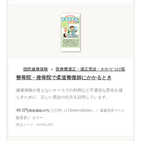
国民健康保険
»
医療費適正・適正受診・かかりつけ医
整骨院・接骨院で柔道整復師にかかるとき
健康保険が使えないケースでの利用など不適切な受信を減
らすために、正しい受診の仕方を説明しています。
49.5円
三六判（170mm×85mm）／ 表紙共8ページ
(税抜価格45円)
観音折／ カラー
商品コード：KH051290