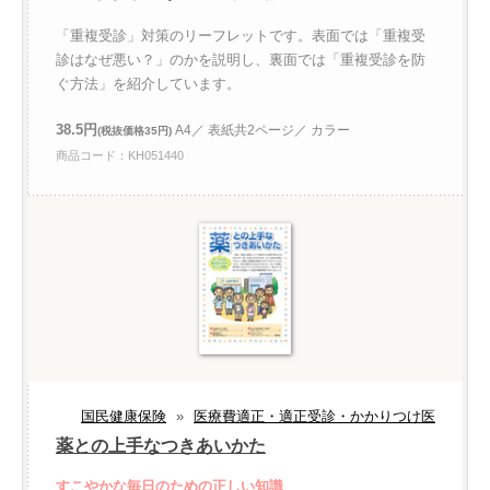
「重複受診」対策のリーフレットです。表面では「重複受
診はなぜ悪い？」のかを説明し、裏面では「重複受診を防
ぐ方法」を紹介しています。
38.5円
A4／ 表紙共2ページ／ カラー
(税抜価格35円)
商品コード：KH051440
国民健康保険
»
医療費適正・適正受診・かかりつけ医
薬との上手なつきあいかた
すこやかな毎日のための正しい知識