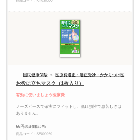
商品コード：KH030300
国民健康保険
»
医療費適正・適正受診・かかりつけ医
お役に立ちマスク（1枚入り）
有効に使いましょう医療費
ノーズピースで確実にフィットし、低圧損性で息苦しさは
ありません。
66円
(税抜価格60円)
商品コード：SE000260