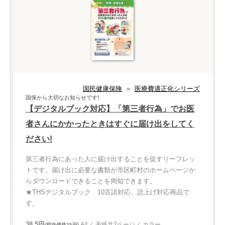
国民健康保険
»
医療費適正化シリーズ
国保から大切なお知らせです!
【デジタルブック対応】「第三者行為」でお医
者さんにかかったときはすぐに届け出をしてく
ださい!
第三者行為にあった人に届け出することを促すリーフレッ
トです。届け出に必要な書類が市区町村のホームページか
らダウンロードできることを周知できます。
★THSデジタルブック 10言語対応、読上げ対応商品で
す。
38.5円
A4／ 表紙共2ページ／ カラー
(税抜価格35円)