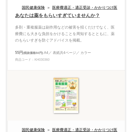
国民健康保険
»
医療費適正・適正受診・かかりつけ医
あなたは薬をもらいすぎていませんか？
多剤・重複服薬は副作用などの被害を招くだけでなく、医
療費にも大きな負担をかけることを周知するとともに、薬
のもらいすぎを防ぐアドバイスを掲載。
55円
A4／ 表紙共4ページ／ カラー
(税抜価格50円)
商品コード：KH030360
国民健康保険
»
医療費適正・適正受診・かかりつけ医