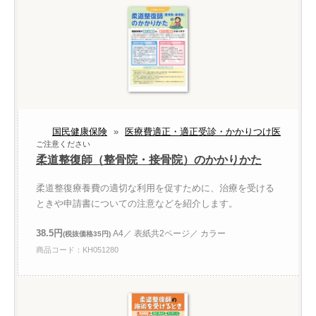
国民健康保険
»
医療費適正・適正受診・かかりつけ医
ご注意ください
柔道整復師（整骨院・接骨院）のかかりかた
柔道整復療養費の適切な利用を促すために、治療を受ける
ときや申請書についての注意などを紹介します。
38.5円
A4／ 表紙共2ページ／ カラー
(税抜価格35円)
商品コード：KH051280