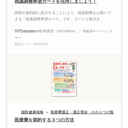
残薬調整希望カードを活用しましょう！
医師や薬剤師に提示することにより、残薬調整をお願いで
きる「残薬調整希望カード」です。カード２枚付き。
55円
B6変型（182×86mm）／ 表紙共4ページ／ カ
(税抜価格50円)
ラー
商品コード：KH051420
国民健康保険
»
医療費適正・適正受診・かかりつけ医
医療費を節約する３つの方法