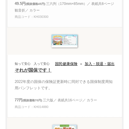
49.5円
三六判（170mm×85mm）／ 表紙共8ページ
(税抜価格45円)
観音折／ カラー
商品コード：KH030300
国民健康保険
»
加入・脱退・届出
知って安心 入って安心
それが国保です！
2022年度の国保の保険証更新時に同封できる国保制度周知
用パンフレットです。
77円
三六版／ 表紙共16ページ／ カラー
(税抜価格70円)
商品コード：KH014880