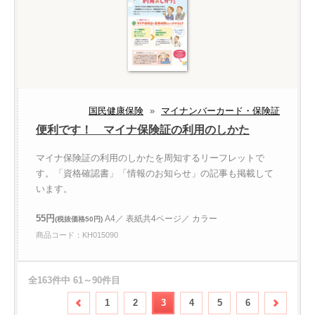
国民健康保険
»
マイナンバーカード・保険証
便利です！ マイナ保険証の利用のしかた
マイナ保険証の利用のしかたを周知するリーフレットで
す。「資格確認書」「情報のお知らせ」の記事も掲載して
います。
55円
A4／ 表紙共4ページ／ カラー
(税抜価格50円)
商品コード：KH015090
全163件中 61～90件目
1
2
3
4
5
6