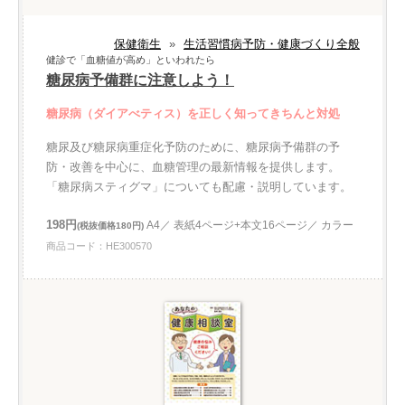
保健衛生
»
生活習慣病予防・健康づくり全般
健診で「血糖値が高め」といわれたら
糖尿病予備群に注意しよう！
糖尿病（ダイアべティス）を正しく知ってきちんと対処
糖尿及び糖尿病重症化予防のために、糖尿病予備群の予
防・改善を中心に、血糖管理の最新情報を提供します。
「糖尿病スティグマ」についても配慮・説明しています。
198円
A4／ 表紙4ページ+本文16ページ／ カラー
(税抜価格180円)
商品コード：HE300570