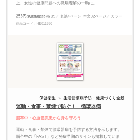
上、女性の健康問題への職場理解の一助に。
253円
B5／ 表紙4ページ+本文32ページ／ カラー
(税抜価格230円)
商品コード：HE011580
保健衛生
»
生活習慣病予防・健康づくり全般
運動・食事・禁煙で防ぐ！ 循環器病
脳卒中・心血管疾患から身を守ろう
運動・食事・禁煙で循環器病を予防する方法を示します。
脳卒中の「FAST」など発症早期のサインも掲載していま