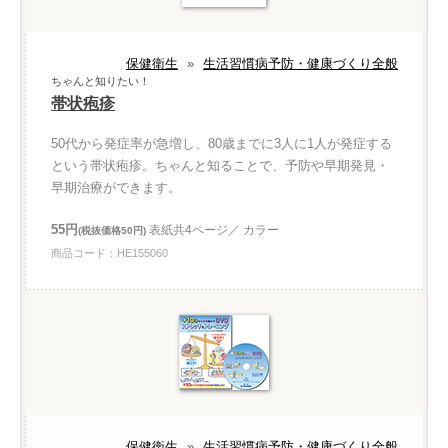
保健衛生
»
生活習慣病予防・健康づくり全般
ちゃんと知りたい！
帯状疱疹
50代から発症率が急増し、80歳までに3人に1人が発症する
という帯状疱疹。ちゃんと知ることで、予防や早期発見・
早期治療ができます。
55円
表紙共4ページ／ カラー
(税抜価格50円)
商品コード：HE155060
保健衛生
»
生活習慣病予防・健康づくり全般