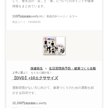
して、食生活の「質」と「量」についてのポイントや健康
情報をまとめています。
110円
A4／ 表紙共8ページ／ カラー
(税抜価格100円)
商品コード：HE080530
保健衛生
»
生活習慣病予防・健康づくり全般
上手に選ぶ！ らくらく続ける！
【DVD】+10エクササイズ
運動習慣がない方に向けて、健康づくりのための運動を紹
介するDVDです。
12,100円
(税抜価格11,000円)