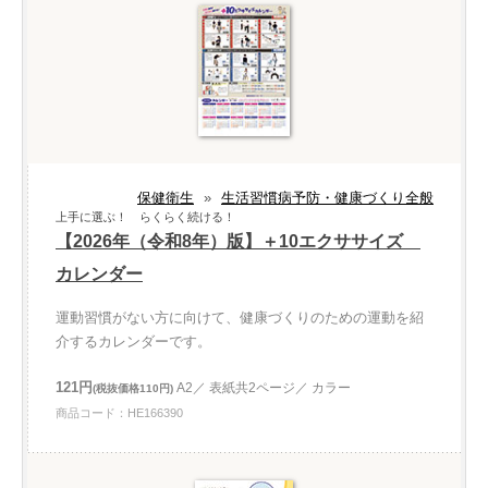
保健衛生
»
生活習慣病予防・健康づくり全般
上手に選ぶ！ らくらく続ける！
【2026年（令和8年）版】＋10エクササイズ
カレンダー
運動習慣がない方に向けて、健康づくりのための運動を紹
介するカレンダーです。
121円
A2／ 表紙共2ページ／ カラー
(税抜価格110円)
商品コード：HE166390