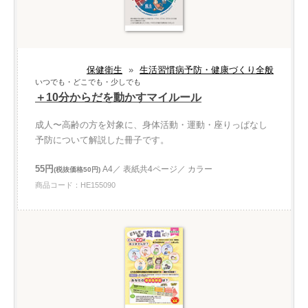
保健衛生
»
生活習慣病予防・健康づくり全般
いつでも・どこでも・少しでも
＋10分からだを動かすマイルール
成人〜高齢の方を対象に、身体活動・運動・座りっぱなし
予防について解説した冊子です。
55円
A4／ 表紙共4ページ／ カラー
(税抜価格50円)
商品コード：HE155090