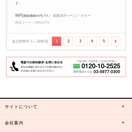
す。
99円
A4／ 表紙共8ページ／ カラー
(税抜価格90円)
商品コード：HE011570
1
2
3
4
5
全130件中 1～30件目
サイトについて
会社案内