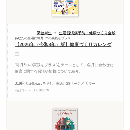
保健衛生
»
生活習慣病予防・健康づくり全般
あなたの生活に毎月3つの実践をプラス
【2026年（令和8年）版】健康づくりカレンダ
ー
”毎月3つの実践をプラス”をテーマとして、各月に合わせた
健康に関する習慣や情報について紹介。
319円
A4／ 表紙共28ページ／ カラー
(税抜価格290円)
商品コード：HE166370