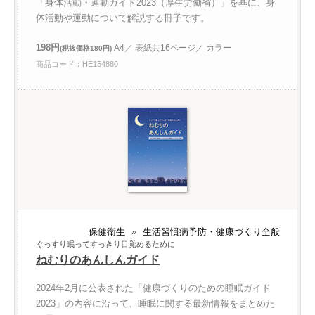
「身体活動・運動ガイド2023（厚生労働省）」を基に、身
体活動や運動について解説する冊子です。
198円
A4／ 表紙共16ページ／ カラー
(税抜価格180円)
商品コード：HE154880
保健衛生
»
生活習慣病予防・健康づくり全般
ぐっすり眠ってすっきり目覚めるために
ねむりのあんしんガイド
2024年2月に公表された「健康づくりのための睡眠ガイド
2023」の内容に沿って、睡眠に関する最新情報をまとめた