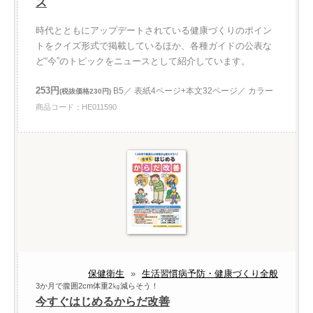
ス
時代とともにアップデートされている健康づくりのポイン
トをクイズ形式で掲載しているほか、各種ガイドの公表な
ど“今”のトピックをニュースとして紹介しています。
253円
B5／ 表紙4ページ+本文32ページ／ カラー
(税抜価格230円)
商品コード：HE011590
保健衛生
»
生活習慣病予防・健康づくり全般
3か月で腹囲2cm体重2㎏減らそう！
今すぐはじめるからだ改善