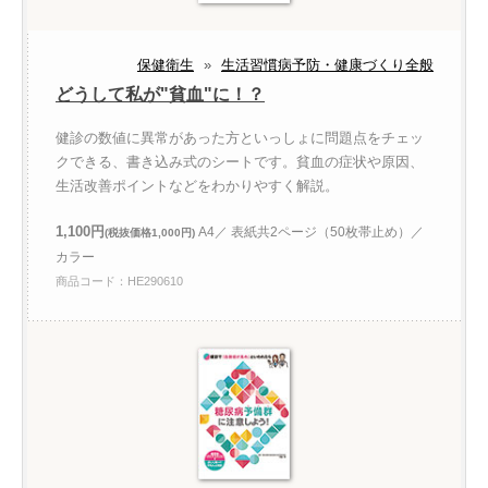
保健衛生
»
生活習慣病予防・健康づくり全般
どうして私が"貧血"に！？
健診の数値に異常があった方といっしょに問題点をチェッ
クできる、書き込み式のシートです。貧血の症状や原因、
生活改善ポイントなどをわかりやすく解説。
1,100円
A4／ 表紙共2ページ（50枚帯止め）／
(税抜価格1,000円)
カラー
商品コード：HE290610