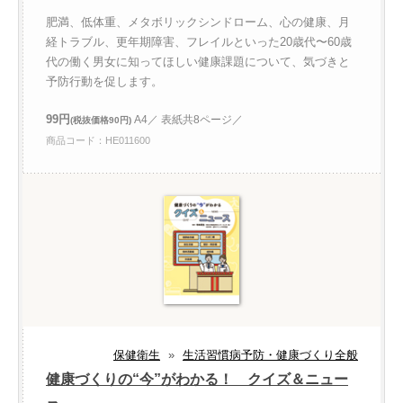
肥満、低体重、メタボリックシンドローム、心の健康、月
経トラブル、更年期障害、フレイルといった20歳代〜60歳
代の働く男女に知ってほしい健康課題について、気づきと
予防行動を促します。
99円
A4／ 表紙共8ページ／
(税抜価格90円)
商品コード：HE011600
保健衛生
»
生活習慣病予防・健康づくり全般
健康づくりの“今”がわかる！ クイズ＆ニュー