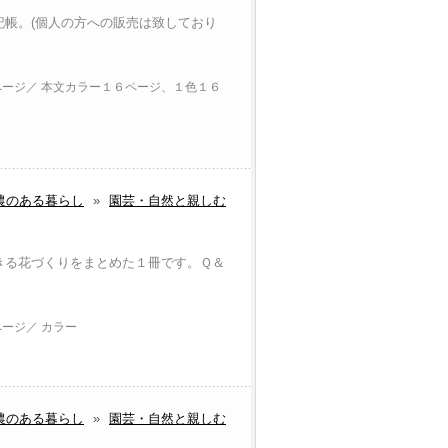
記帳。(個人の方への販売は致しており
2ページ／ 本文カラー１６ページ、１色１６
農のある暮らし
»
園芸・自然と親しむ
きる花づくりをまとめた１冊です。Ｑ＆
ページ／ カラー
農のある暮らし
»
園芸・自然と親しむ