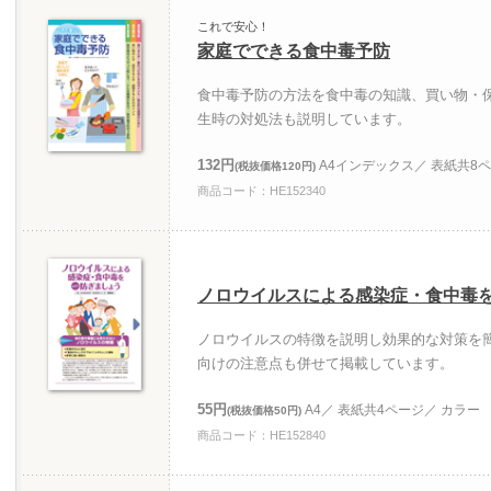
これで安心！
家庭でできる食中毒予防
食中毒予防の方法を食中毒の知識、買い物・
生時の対処法も説明しています。
132円
A4インデックス／ 表紙共8
(税抜価格120円)
商品コード：HE152340
ノロウイルスによる感染症・食中毒
ノロウイルスの特徴を説明し効果的な対策を
向けの注意点も併せて掲載しています。
55円
A4／ 表紙共4ページ／ カラー
(税抜価格50円)
商品コード：HE152840