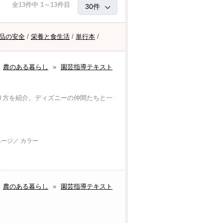
全13件中 1～13件目
品の安全
/
栄養と食生活
/
単行本
/
農のある暮らし
»
園芸指導テキスト
り方を紹介。ディズニーの仲間たちと一
ページ／ カラー
農のある暮らし
»
園芸指導テキスト