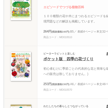
エピソードでつづる植物百科
１００種類の花や木にまつわるエピソードを
境問題などの解説も掲載しています。
264円
B5／ 表紙4ページ＋本文32
(税抜価格240円)
商品コード：MD010510
ピーターラビットと楽しむ
ポケット版 四季の花づくり
初心者むけに季節ごとの代表的な花と簡単な
への販売は致しておりません。)
253円
A6／ 表紙4ページ＋本文48
(税抜価格230円)
商品コード：MD010570
わたしたちの暮らしとつながっている