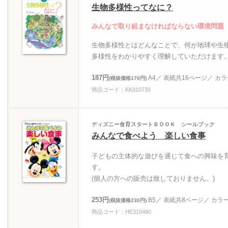
生物多様性ってなに？
みんなで取り組まなければならない環境問題
生物多様性とはどんなことで、何が地球や生
多様性をわかりやすく理解していただけます
187円
A4／ 表紙共16ページ／ カ
(税抜価格170円)
商品コード：KK010730
ディズニー食育スタートＢＯＯＫ シールブック
みんなで食べよう 楽しい食事
子どもの主体的な遊びを通じて食への興味を
す。
(個人の方への販売は致しておりません。)
253円
B5／ 表紙共8ページ／ カラ
(税抜価格230円)
商品コード：HE310480