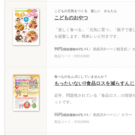
こどもの元気をつくる 楽しい かんたん
こどものおやつ
「楽しく食べる」「元気に育つ」「親子で楽
を提案します。簡単レシピ付きです。
99円
A4／ 表紙共8ページ観音折／ 
(税抜価格90円)
商品コード：HE310580
食べものをムダにしていませんか？
もったいない!!食品ロスを減らすん
近年、問題視されている「食品ロス」の現状
ットです。
55円
A4／ 表紙共4ページ／ カラー
(税抜価格50円)
商品コード：SY010560