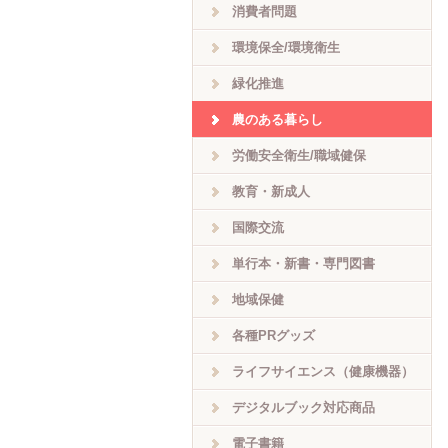
消費者問題
環境保全/環境衛生
緑化推進
農のある暮らし
労働安全衛生/職域健保
教育・新成人
国際交流
単行本・新書・専門図書
地域保健
各種PRグッズ
ライフサイエンス（健康機器）
デジタルブック対応商品
電子書籍