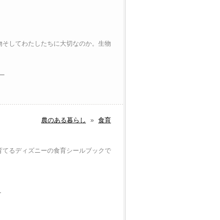
物そしてわたしたちに大切なのか。生物
。
ラー
農のある暮らし
»
食育
育てるディズニーの食育シールブックで
ー