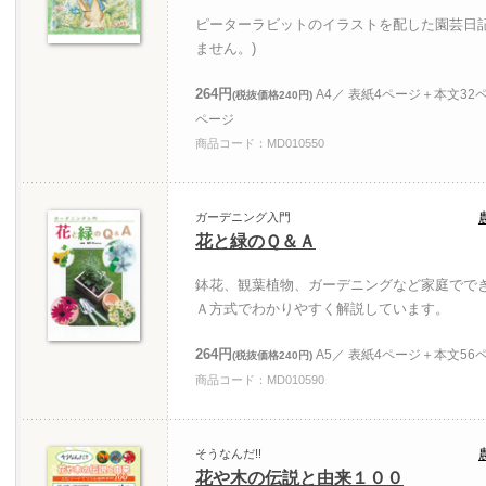
ピーターラビットのイラストを配した園芸日
ません。)
264円
A4／ 表紙4ページ＋本文3
(税抜価格240円)
ページ
商品コード：MD010550
ガーデニング入門
花と緑のＱ＆Ａ
鉢花、観葉植物、ガーデニングなど家庭でで
Ａ方式でわかりやすく解説しています。
264円
A5／ 表紙4ページ＋本文56
(税抜価格240円)
商品コード：MD010590
そうなんだ!!
花や木の伝説と由来１００