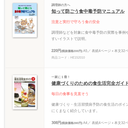
調理師の方へ
知って防ごう食中毒予防マニュアル
注意と実行で守ろう食の安全
調理師などを対象に食中毒予防の実際を事例
すいイラストで説明。
220円
A5／ 表紙4ページ＋本文32
(税抜価格200円)
商品コード：HE152010
一家に１冊！
健康づくりのための食生活完全ガイ
毎日の食事を見直そう
健康づくり・生活習慣病予防の食生活のポイ
にくまなく紹介しています。
308円
A4／ 表紙4ページ＋本文32
(税抜価格280円)