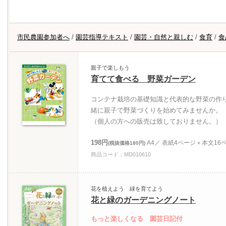
市民農園参加者へ
/
園芸指導テキスト
/
園芸・自然と親しむ
/
食育
/
食
親子で楽しもう
育てて食べる 野菜ガーデン
コンテナ栽培の基礎知識と代表的な野菜の作
緒に親子で野菜づくりを始めてみませんか。
（個人の方への販売は致しておりません。）
198円
A4／ 表紙4ページ＋本文16
(税抜価格180円)
商品コード：MD010610
花を植えよう 緑を育てよう
花と緑のガーデニングノート
もっと楽しくなる 園芸日記付