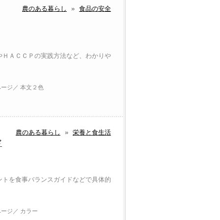
農のある暮らし
»
食品の安全
やＨＡＣＣＰの実践方法など、わかりや
ページ／ 本文２色
農のある暮らし
»
栄養と食生活
ド
ントを食事バランスガイドなどで具体的
ページ／ カラー