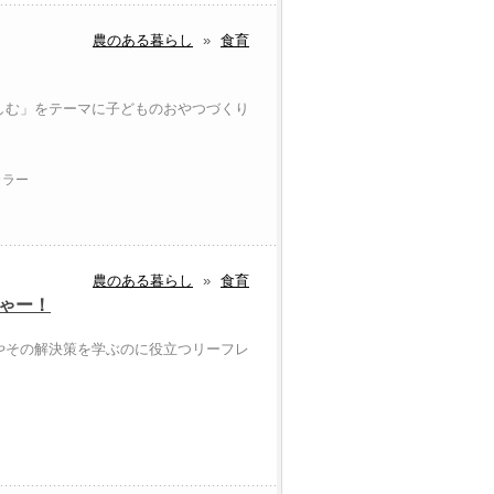
農のある暮らし
»
食育
しむ」をテーマに子どものおやつづくり
カラー
農のある暮らし
»
食育
じゃー！
やその解決策を学ぶのに役立つリーフレ