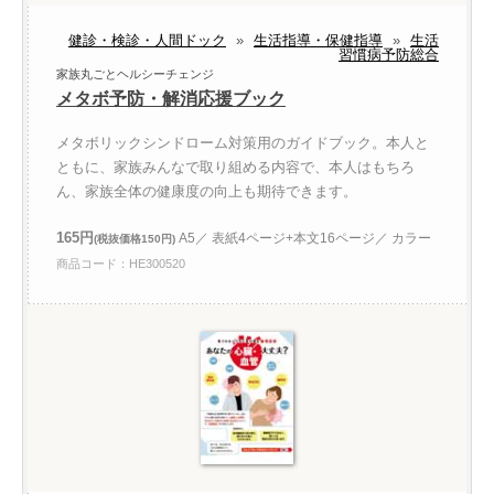
健診・検診・人間ドック
»
生活指導・保健指導
»
生活
習慣病予防総合
家族丸ごとヘルシーチェンジ
メタボ予防・解消応援ブック
メタボリックシンドローム対策用のガイドブック。本人と
ともに、家族みんなで取り組める内容で、本人はもちろ
ん、家族全体の健康度の向上も期待できます。
165円
A5／ 表紙4ページ+本文16ページ／ カラー
(税抜価格150円)
商品コード：HE300520