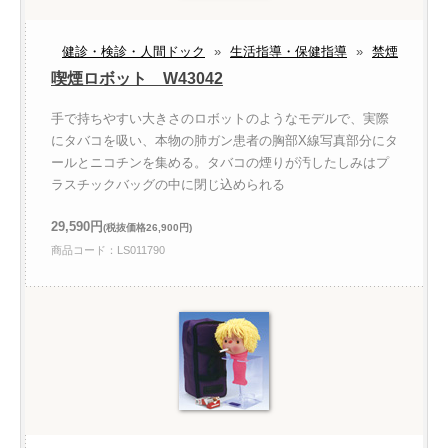
健診・検診・人間ドック
»
生活指導・保健指導
»
禁煙
喫煙ロボット W43042
手で持ちやすい大きさのロボットのようなモデルで、実際
にタバコを吸い、本物の肺ガン患者の胸部X線写真部分にタ
ールとニコチンを集める。タバコの煙りが汚したしみはプ
ラスチックバッグの中に閉じ込められる
29,590円
(税抜価格26,900円)
商品コード：LS011790