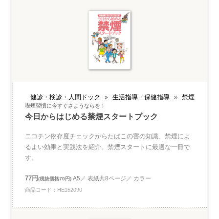
健診・検診・人間ドック
»
生活指導・保健指導
»
禁煙
喫煙習慣に今すぐさようならを！
今日からはじめる禁煙スタートブック
ニコチン依存度チェックからたばこの害の知識、禁煙によ
るよい効果と実践法を紹介。禁煙スタートに最適な一冊で
す。
77円
A5／ 表紙共8ページ／ カラー
(税抜価格70円)
商品コード：HE152090