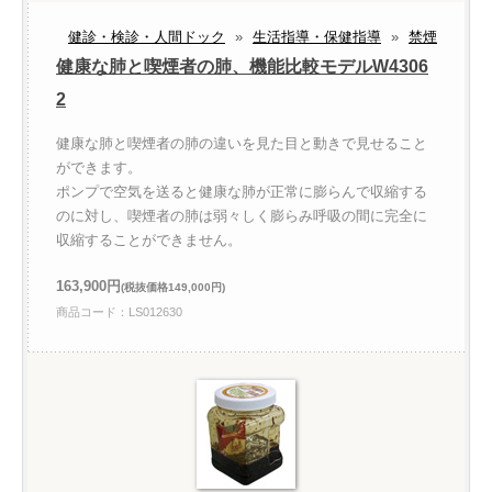
健診・検診・人間ドック
»
生活指導・保健指導
»
禁煙
健康な肺と喫煙者の肺、機能比較モデルW4306
2
健康な肺と喫煙者の肺の違いを見た目と動きで見せること
ができます。
ポンプで空気を送ると健康な肺が正常に膨らんで収縮する
のに対し、喫煙者の肺は弱々しく膨らみ呼吸の間に完全に
収縮することができません。
163,900円
(税抜価格149,000円)
商品コード：LS012630