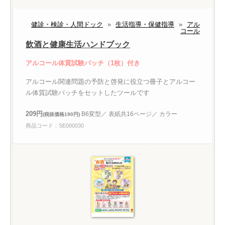
健診・検診・人間ドック
»
生活指導・保健指導
»
アル
コール
飲酒と健康生活ハンドブック
アルコール体質試験パッチ（1枚）付き
アルコール関連問題の予防と啓発に役立つ冊子とアルコー
ル体質試験パッチをセットしたツールです
209円
B6変型／ 表紙共16ページ／ カラー
(税抜価格190円)
商品コード：SE000030