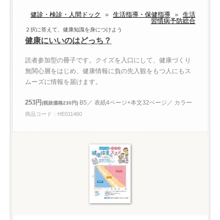
健診・検診・人間ドック
»
生活指導・保健指導
»
生活
習慣病予防総合
２択に答えて、健康知識を身につけよう
健康にいいのはどっち？
読者参加型の冊子です。クイズを入口にして、健康づくり
無関心層をはじめ、健康情報に負の先入観をもつ人にもス
ムーズに情報を届けます。
253円
B5／ 表紙4ページ+本文32ページ／ カラー
(税抜価格230円)
商品コード：HE011460