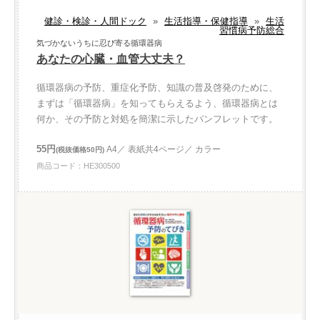
健診・検診・人間ドック
»
生活指導・保健指導
»
生活
習慣病予防総合
気づかないうちに忍び寄る循環器病
あなたの心臓・血管大丈夫？
循環器病の予防、重症化予防、知識の普及啓発のために、
まずは「循環器病」を知ってもらえるよう、循環器病とは
何か、その予防と対処を簡潔に示したパンフレットです。
55円
A4／ 表紙共4ページ／ カラー
(税抜価格50円)
商品コード：HE300500