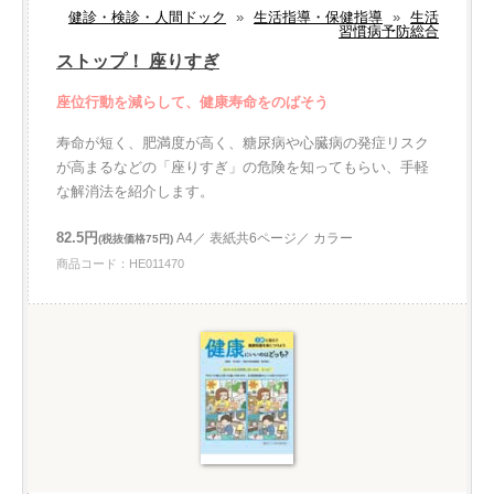
健診・検診・人間ドック
»
生活指導・保健指導
»
生活
習慣病予防総合
ストップ！ 座りすぎ
座位行動を減らして、健康寿命をのばそう
寿命が短く、肥満度が高く、糖尿病や心臓病の発症リスク
が高まるなどの「座りすぎ」の危険を知ってもらい、手軽
な解消法を紹介します。
82.5円
A4／ 表紙共6ページ／ カラー
(税抜価格75円)
商品コード：HE011470