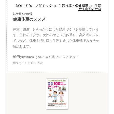
健診・検診・人間ドック
»
生活指導・保健指導
»
生活
習慣病予防総合
はかるとわかる
健康体重のススメ
体重（BMI）をきっかけにした健康づくりを提案していま
す。男性のメタボ、女性のやせ（低体重）、高齢者のフレ
イルなど、体重を切り口に生涯を通じた体重管理の方法を
解説します。
99円
A4／ 表紙共8ページ／ カラー
(税抜価格90円)
商品コード：HE011450