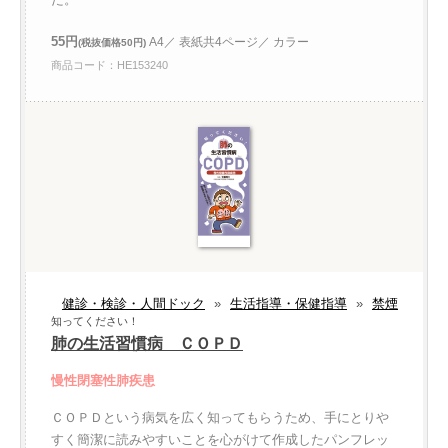
55円
A4／ 表紙共4ページ／ カラー
(税抜価格50円)
商品コード：HE153240
健診・検診・人間ドック
»
生活指導・保健指導
»
禁煙
知ってください！
肺の生活習慣病 ＣＯＰＤ
慢性閉塞性肺疾患
ＣＯＰＤという病気を広く知ってもらうため、手にとりや
すく簡潔に読みやすいことを心がけて作成したパンフレッ