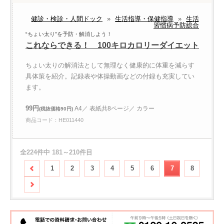
健診・検診・人間ドック
»
生活指導・保健指導
»
生活
習慣病予防総合
“ちょい太り”を予防・解消しよう！
これならできる！ 100キロカロリーダイエット
ちょい太りの解消法として無理なく健康的に体重を減らす
具体策を紹介。記録表や体操動画などの付録も充実してい
ます。
99円
A4／ 表紙共8ページ／ カラー
(税抜価格90円)
商品コード：HE011440
全224件中 181～210件目
1
2
3
4
5
6
7
8