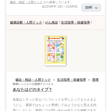
健診・検診・人間ドック
から検索しています。
全224件中 181～210件目
健康診断・人間ドック
/
がん検診
/
生活指導・保健指導
/
健診・検診・人間ドック
»
生活指導・保健指導
»
禁煙
禁煙レンジャーの禁煙アドバイス
あなたはどのタイプ？
表面はくすっと笑えパンフレットを手にとってもらえるよ
うにし、裏面ではちょっと禁煙してみようかなと思える内
容にしました。裏面にはお問い合わせ先などを掲載できる