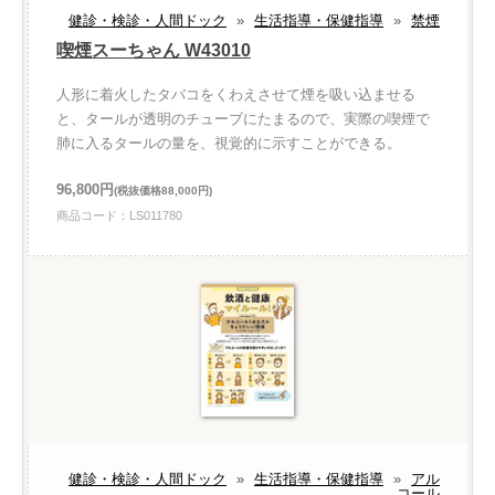
健診・検診・人間ドック
»
生活指導・保健指導
»
禁煙
喫煙スーちゃん W43010
人形に着火したタバコをくわえさせて煙を吸い込ませる
と、タールが透明のチューブにたまるので、実際の喫煙で
肺に入るタールの量を、視覚的に示すことができる。
96,800円
(税抜価格88,000円)
商品コード：LS011780
健診・検診・人間ドック
»
生活指導・保健指導
»
アル
コール