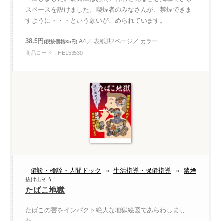
スペースを設けました。喫煙者のみなさんが、禁煙できま
すように・・・という願いがこめられています。
38.5円
A4／ 表紙共2ページ／ カラー
(税抜価格35円)
商品コード：HE153530
健診・検診・人間ドック
»
生活指導・保健指導
»
禁煙
抜け出そう！
たばこ地獄
たばこの害をインパクト絶大な地獄絵図であらわしまし
た。