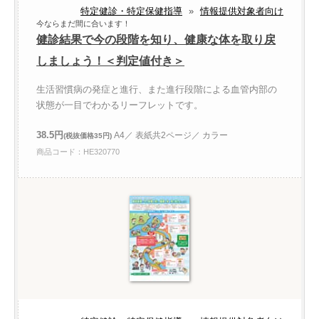
特定健診・特定保健指導
»
情報提供対象者向け
今ならまだ間に合います！
健診結果で今の段階を知り、健康な体を取り戻
しましょう！＜判定値付き＞
生活習慣病の発症と進行、また進行段階による血管内部の
状態が一目でわかるリーフレットです。
38.5円
A4／ 表紙共2ページ／ カラー
(税抜価格35円)
商品コード：HE320770