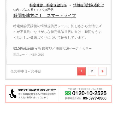
特定健診・特定保健指導
»
情報提供対象者向け
体内リズムを整えてメタボ予防
時間を味方に！ スマートライフ
特定健診受診後の情報提供用ツール。忙しさから生活リズ
ムが不規則になりがちな特定健診世代に向け、時間をうま
く活用した健康づくりについて紹介しています。
82.5円
B6変型／ 表紙共16ページ／ カラー
(税抜価格75円)
商品コード：HE440910
1
2
全33件中 1～30件目