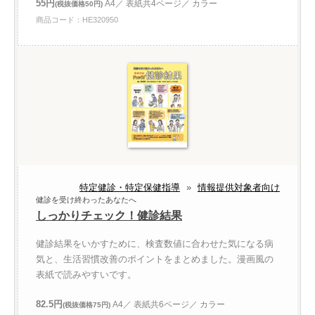
55円
A4／ 表紙共4ページ／ カラー
(税抜価格50円)
商品コード：HE320950
特定健診・特定保健指導
»
情報提供対象者向け
健診を受け終わったあなたへ
しっかりチェック！健診結果
健診結果をいかすために、検査数値に合わせた気になる病
気と、生活習慣改善のポイントをまとめました。漫画風の
表紙で読みやすいです。
82.5円
A4／ 表紙共6ページ／ カラー
(税抜価格75円)