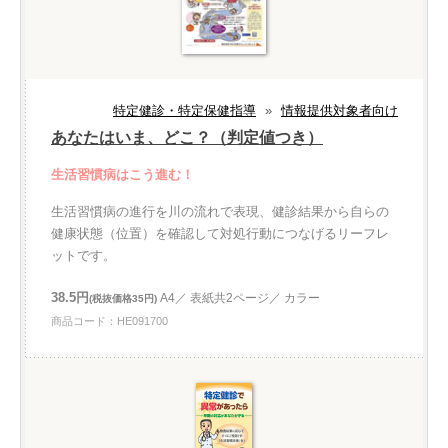
特定健診・特定保健指導
»
情報提供対象者向け
あなたはいま、どこ？（判定値つき）
生活習慣病はこう進む！
生活習慣病の進行を川の流れで表現、健診結果から自らの
健康状態（位置）を確認して対処行動につなげるリーフレ
ットです。
38.5円
A4／ 表紙共2ページ／ カラー
(税抜価格35円)
商品コード：HE091700