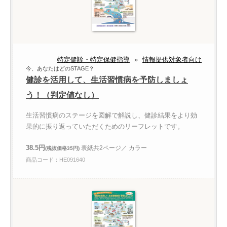
特定健診・特定保健指導
»
情報提供対象者向け
今、あなたはどのSTAGE？
健診を活用して、生活習慣病を予防しましょ
う！（判定値なし）
生活習慣病のステージを図解で解説し、健診結果をより効
果的に振り返っていただくためのリーフレットです。
38.5円
表紙共2ページ／ カラー
(税抜価格35円)
商品コード：HE091640