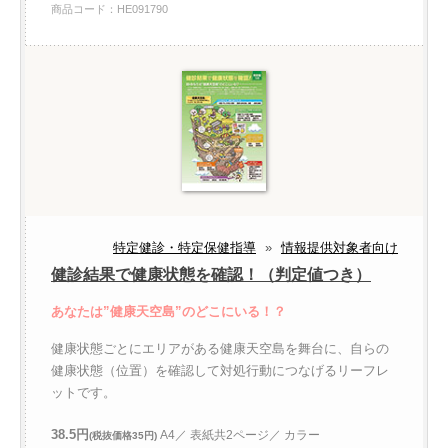
商品コード：HE091790
特定健診・特定保健指導
»
情報提供対象者向け
健診結果で健康状態を確認！（判定値つき）
あなたは”健康天空島”のどこにいる！？
健康状態ごとにエリアがある健康天空島を舞台に、自らの
健康状態（位置）を確認して対処行動につなげるリーフレ
ットです。
38.5円
A4／ 表紙共2ページ／ カラー
(税抜価格35円)