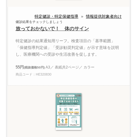
特定健診・特定保健指導
»
情報提供対象者向け
健診結果をチェックしましょう
放っておかないで！ 体のサイン
特定健診の結果通知用リーフ。検査項目の「基準範囲」
「保健指導判定値」「受診勧奨判定値」が示す意味を説明
し、医療機関への受診や生活改善を促します。
55円
A3／ 表紙共2ページ／ カラー
(税抜価格50円)
商品コード：HE320830