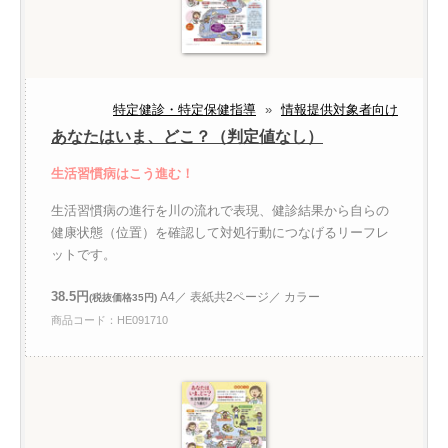
特定健診・特定保健指導
»
情報提供対象者向け
あなたはいま、どこ？（判定値なし）
生活習慣病はこう進む！
生活習慣病の進行を川の流れで表現、健診結果から自らの
健康状態（位置）を確認して対処行動につなげるリーフレ
ットです。
38.5円
A4／ 表紙共2ページ／ カラー
(税抜価格35円)
商品コード：HE091710