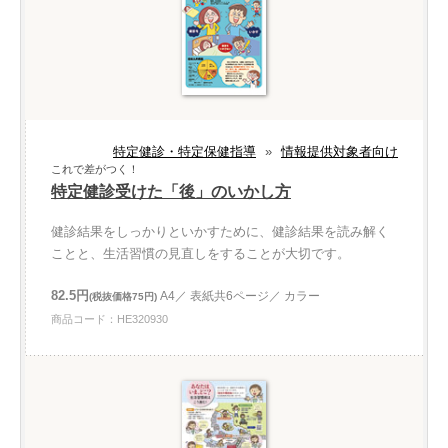
特定健診・特定保健指導
»
情報提供対象者向け
これで差がつく！
特定健診受けた「後」のいかし方
健診結果をしっかりといかすために、健診結果を読み解く
ことと、生活習慣の見直しをすることが大切です。
82.5円
A4／ 表紙共6ページ／ カラー
(税抜価格75円)
商品コード：HE320930