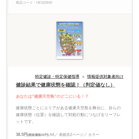
商品コード：HE320940
特定健診・特定保健指導
»
情報提供対象者向け
健診結果で健康状態を確認！（判定値なし）
あなたは”健康天空島”のどこにいる！？
健康状態ごとにエリアがある健康天空島を舞台に、自らの
健康状態（位置）を確認して対処行動につなげるリーフレ
ットです。
38.5円
A4／ 表紙共2ページ／ カラー
(税抜価格35円)