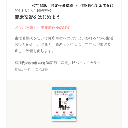
特定健診・特定保健指導
»
情報提供対象者向け
どうする？人生100年時代
健康投資をはじめよう
メタボを防ぐ・健康寿命をのばす
生活習慣病を防いで健康寿命をのばすといわれる7つの生活
習慣を紹介し、健康を「資産」と位置づけて生活習慣の見
直し、改善を促します。
82.5円
B6変形／ 表紙共16ページ／ カラー
(税抜価格75円)
商品コード：HE441160