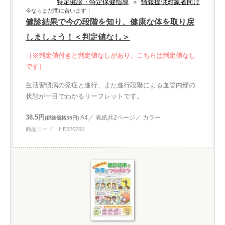
特定健診・特定保健指導
»
情報提供対象者向け
今ならまだ間に合います！
健診結果で今の段階を知り、健康な体を取り戻
しましょう！＜判定値なし＞
（※判定値付きと判定値なしがあり、こちらは判定値なし
です）
生活習慣病の発症と進行、また進行段階による血管内部の
状態が一目でわかるリーフレットです。
38.5円
A4／ 表紙共2ページ／ カラー
(税抜価格35円)
商品コード：HE320760