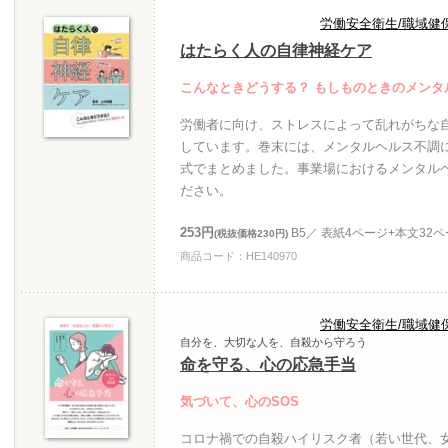
労働安全衛生/職域健
はたらく人の自律神経ケア
こんなときどうする？ もしものときのメンタ
労働者に向け、ストレスによって乱れがちな
しています。巻末には、メンタルヘルス不調
式でまとめました。事業場におけるメンタル
ださい。
253円
B5／ 表紙4ページ+本文32
(税抜価格230円)
商品コード：HE140970
労働安全衛生/職域健
自分を、大切な人を、自殺から守ろう
命を守る、心の応急手当
気づいて、心のSOS
コロナ禍での自殺ハイリスク者（若い世代、