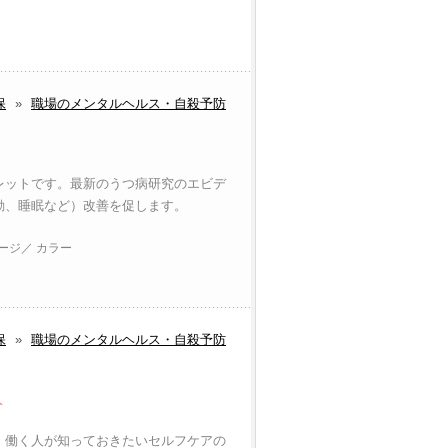
保
»
職場のメンタルヘルス・自殺予防
レットです。最新のうつ病研究のエビデ
動、睡眠など）改善を促します。
ページ／ カラー
保
»
職場のメンタルヘルス・自殺予防
ト
、働く人が知っておきたいセルフケアの