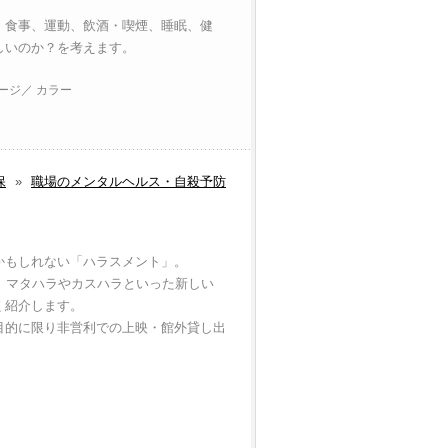
、食事、運動、飲酒・喫煙、睡眠、健
しいのか？を考えます。
ページ／ カラー
保
»
職場のメンタルヘルス・自殺予防
かもしれない「ハラスメント」。
、マタハラやカスハラといった新しい
く紹介します。
目的に限り非営利での上映・館外貸し出