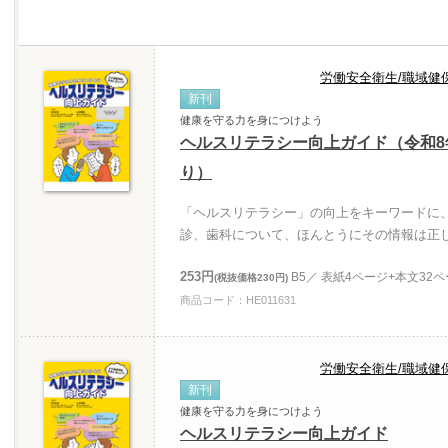
労働安全衛生/職域健
新刊
健康を守る力を身につけよう
ヘルスリテラシー向上ガイド（令和
り）
「ヘルスリテラシー」の向上をキーワードに
診、歯科について、ほんとうにその情報は正
253円
B5／ 表紙4ページ+本文32
(税抜価格230円)
商品コード：HE011631
労働安全衛生/職域健
新刊
健康を守る力を身につけよう
ヘルスリテラシー向上ガイド