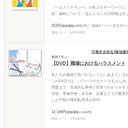
「ヘルスリテラシー」の向上をキーワードに
診、歯科について、ほんとうにその情報は正
253円
B5／ 表紙4ページ+本文32
(税抜価格230円)
商品コード：HE011630
労働安全衛生/職域健
事例で学ぶ！
【DVD】職場におけるハラスメント
私たちの職場で気づかないうちに起きている
このDVDでは、パワハラやセクハラをはじめ
問題まで、具体的な事例と対策でわかりやす
学校・専修学校・自治体・企業などでの教育
しが可能の権利処理済みDVD。
12,100円
(税抜価格11,000円)
商品コード：DVD00320