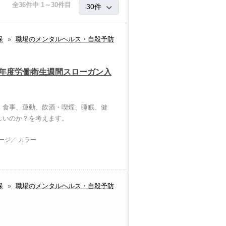
全36件中 1～30件目
保
»
職場のメンタルヘルス・自殺予防
8年度労働衛生週間スローガン入
、食事、運動、飲酒・喫煙、睡眠、健
しいのか？を考えます。
ページ／ カラー
保
»
職場のメンタルヘルス・自殺予防