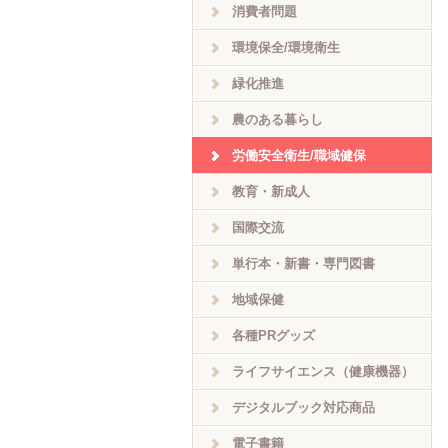
消費者問題
環境保全/環境衛生
緑化推進
農のある暮らし
労働安全衛生/職域健保
教育・新成人
国際交流
単行本・新書・専門図書
地域保健
各種PRグッズ
ライフサイエンス（健康機器）
デジタルブック対応商品
電子書籍