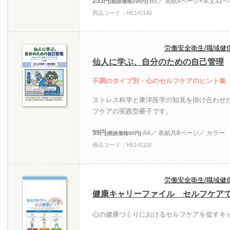
253円
B5／ 表紙4ページ+本文32
(税抜価格230円)
商品コード：HE141140
労働安全衛生/職域健
仙人に学ぶ、自分のための自己管理
不調のタイプ別・心のセルフケアのヒント集
ストレス科学と東洋医学の知見を掛け合わせ
フケアの実践型冊子です。
99円
A4／ 表紙共8ページ／ カラー
(税抜価格90円)
商品コード：HE141110
労働安全衛生/職域健
健康キャリーファイル セルフケア
心の健康づくりにおけるセルフケアを促すキ