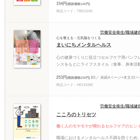
154円
(税抜価格140円)
商品コード：TB013240
労働安全衛生/職域健
心を整える・元気脳をつくる
まいにちメンタルヘルス
心の健康づくりに役立つセルフケア用パンフ
ンスをもとにライフスタイル（食事、身体活
253円
B5／ 表紙4ページ+本文32
(税抜価格230円)
商品コード：HE141080
労働安全衛生/職域健
こころのトリセツ
働く人のモヤモヤが晴れるセルフケアのヒン
職場におけるメンタルヘルス不調を防ぐため