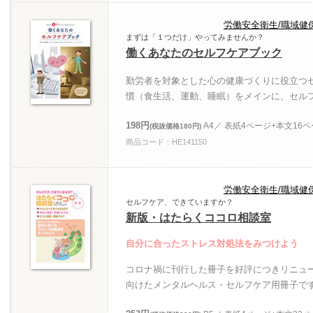
労働安全衛生/職域健
まずは「１つだけ」やってみませんか？
働くあなたのセルフケアブック
勤労者を対象とした心の健康づくりに役立つ
慣（食生活、運動、睡眠）をメインに、セル
198円
A4／ 表紙4ページ+本文16
(税抜価格180円)
商品コード：HE141150
労働安全衛生/職域健
セルフケア、できていますか？
新版・はたらくココロ相談室
自分に合ったストレス対処法をみつけよう
コロナ禍に刊行した冊子を好評につきリニュ
向けたメンタルヘルス・セルフケア用冊子で