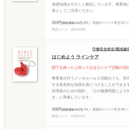
基礎知識をやさしく解説しています。事業場
策としてご活用ください。
253円
B5／ 表紙4ページ+本文32
(税抜価格230円)
商品コード：HE141000
労働安全衛生/職域健
はじめよう ラインケア
部下を持ったら知っておきたいケア活動の流
事業者が行うメンタルヘルス活動のうち、管
する基本的な知識を身につけることができま
持増進のための指針」「心の健康問題により
き」に準拠しています。
528円
A4／ 表紙4ページ+本文48
(税抜価格480円)
商品コード：TK011370