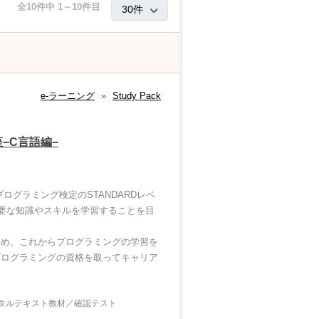
全10件中 1～10件目
e-ラーニング
»
Study Pack
−C言語編−
グラミング検定のSTANDARDレベ
必要な知識やスキルを学習することを目
をはじめ、これからプログラミングの学習を
プログラミングの資格を取ってキャリア
タルテキスト教材／確認テスト