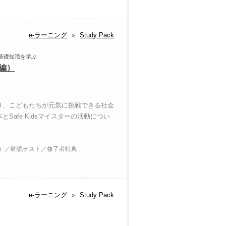
e-ラーニング
»
Study Pack
基礎知識を学ぶ
本編）
り、こどもたちが元気に挑戦できる社会
afe Kidsマイスターの活動につい
分）／確認テスト／修了者特典
e-ラーニング
»
Study Pack