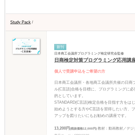
Study Pack
/
新刊
日本商工会議所プログラミング検定研究会監修
日商検定対策プログラミング応用講座
個人で受講申込をご希望の方
日本商工会議所・各地商工会議所共催の日商プロ
ル(C言語)合格を目標に、プログラミングに
的としています。
STANDARD(C言語)検定合格を目指す方
始めようとする方やC言語を習得したい方、
アップを図りたいにもお勧めの講座です。
13,200円
教材：動画教材／デジ
(税抜価格12,000円)