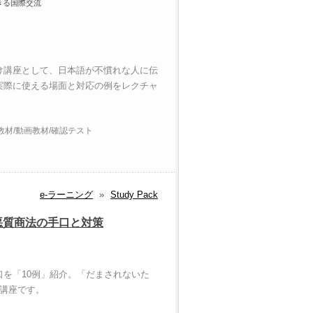
きる国際交流
け講座として、日本語が不慣れな人に伝
実際に使える場面と対応の例をレクチャ
材/動画教材/確認テスト
e-ラーニング
»
Study Pack
悪質商法の手口と対策
を「10例」紹介。「だまされないた
グ講座です。