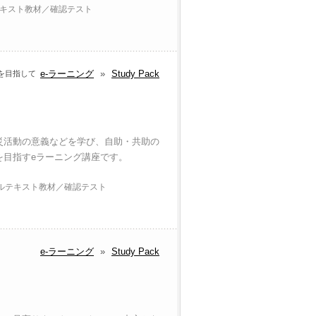
キスト教材／確認テスト
e-ラーニング
»
Study Pack
を目指して
災活動の意義などを学び、自助・共助の
を目指すeラーニング講座です。
ルテキスト教材／確認テスト
e-ラーニング
»
Study Pack