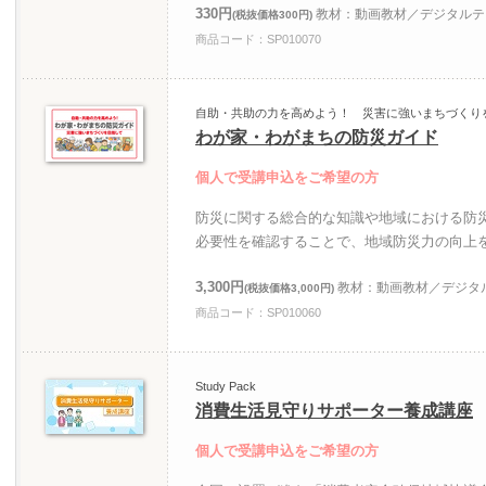
330円
教材：動画教材／デジタルテ
(税抜価格300円)
商品コード：SP010070
自助・共助の力を高めよう！ 災害に強いまちづくり
わが家・わがまちの防災ガイド
個人で受講申込をご希望の方
防災に関する総合的な知識や地域における防
必要性を確認することで、地域防災力の向上
3,300円
教材：動画教材／デジタ
(税抜価格3,000円)
商品コード：SP010060
Study Pack
消費生活見守りサポーター養成講座
個人で受講申込をご希望の方