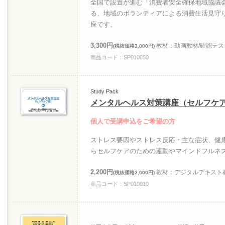
全国で設置が進む「消費者安全確保地域協議
る、地域のボランティアによる消費生活見守
座です。
3,300円
教材：動画教材/確認テス
(税抜価格3,000円)
商品コード：SP010050
Study Pack
メンタルヘルス対策講座（セルフケ
個人で受講申込をご希望の方
ストレス要因やストレス反応・主な症状、健
らセルフケアのための運動やマインドフルネ
2,200円
教材：デジタルテキスト教
(税抜価格2,000円)
商品コード：SP010010