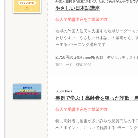
外国人住民を“孤立”させないために英語が苦手でもで
やさしい日本語講座
個人で受講申込をご希望の方
地域の外国人住民を支援する地域リーダー向
わりやすい「やさしい日本語」の基礎から、
ーするeラーニング講座です
2,750円
教材：デジタルテキスト教
(税抜価格2,500円)
商品コード：SP010020
Study Pack
事例で学ぶ！高齢者を狙った詐欺・
個人で受講申込をご希望の方
特に高齢者に被害が多い詐欺や悪質商法の手口
めのポイント」について解説するeラーニン