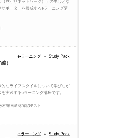
会（見守りネットワーク）」の中心とな
りサポーターを養成するeラーニング講
ト
e-ラーニング
»
Study Pack
ア編）
康的なライフスタイルについて学びなが
スを実践するeラーニング講座です。
材/動画教材/確認テスト
e-ラーニング
»
Study Pack