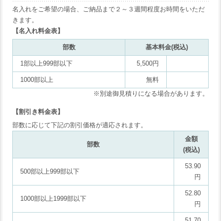
名入れをご希望の場合、ご納品まで２～３週間程度お時間をいただ
きます。
【名入れ料金表】
部数
基本料金(税込)
1部以上999部以下
5,500円
1000部以上
無料
※別途御見積りになる場合があります。
【割引き料金表】
部数に応じて下記の割引価格が適応されます。
金額
部数
(税込)
53.90
500部以上999部以下
円
52.80
1000部以上1999部以下
円
51.70