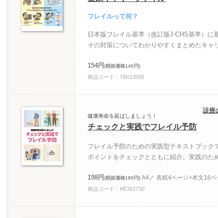
フレイルって何？
日本版フレイル基準（改訂版J-CHS基準）
その対策についてわかりやすくまとめたキャ
154円
(税抜価格140円)
商品コード：TB013500
診療
健康寿命を延ばしましょう！
チェックと実践でフレイル予防
フレイル予防のための実践型テキストブック
ポイントをチェックとともに紹介。実践のた
198円
A4／ 表紙4ページ+本文16
(税抜価格180円)
商品コード：HE361730