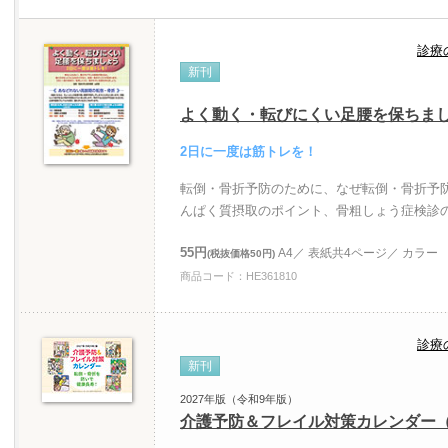
診療
新刊
よく動く・転びにくい足腰を保ちま
2日に一度は筋トレを！
転倒・骨折予防のために、なぜ転倒・骨折予
んぱく質摂取のポイント、骨粗しょう症検診
55円
A4／ 表紙共4ページ／ カラー
(税抜価格50円)
商品コード：HE361810
診療
新刊
2027年版（令和9年版）
介護予防＆フレイル対策カレンダー（