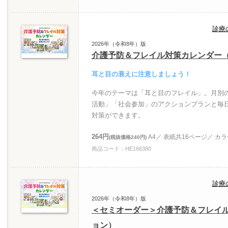
診療
2026年（令和8年）版
介護予防＆フレイル対策カレンダー（
耳と目の衰えに注意しましょう！
今年のテーマは「耳と目のフレイル」。月別
活動」「社会参加」のアクションプランと毎
対策ができます。
264円
A4／ 表紙共16ページ／ カ
(税抜価格240円)
商品コード：HE166380
診療
2026年（令和8年）版
＜セミオーダー＞介護予防＆フレイ
ョン）