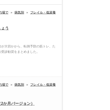
の場で
»
病気別
»
フレイル・低栄養
しょう
防が大切かから、転倒予防の筋トレ、た
の受診勧奨をまとめました。
の場で
»
病気別
»
フレイル・低栄養
2か月バージョン）