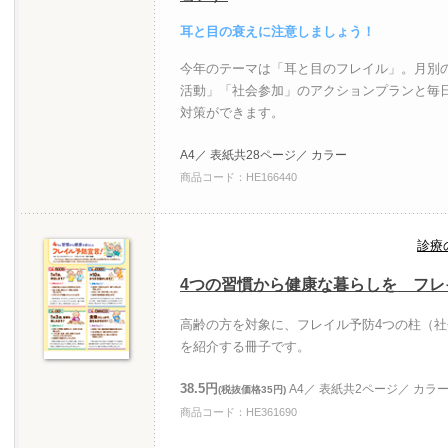
耳と目の衰えに注意しましょう！
今年のテーマは「耳と目のフレイル」。月別
活動」「社会参加」のアクションプランと毎
対策ができます。
A4／ 表紙共28ページ／ カラー
商品コード：HE166440
診療
4つの習慣から健康な暮らしを フレ
高齢の方を対象に、フレイル予防4つの柱（
を紹介する冊子です。
38.5円
A4／ 表紙共2ページ／ カラ
(税抜価格35円)
商品コード：HE361690