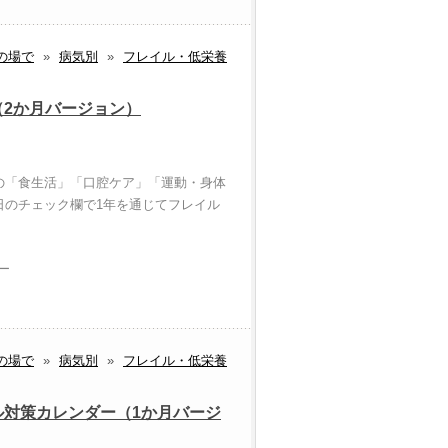
の場で
»
病気別
»
フレイル・低栄養
2か月バージョン）
の「食生活」「口腔ケア」「運動・身体
日のチェック欄で1年を通じてフレイル
ラー
の場で
»
病気別
»
フレイル・低栄養
ル対策カレンダー（1か月バージ