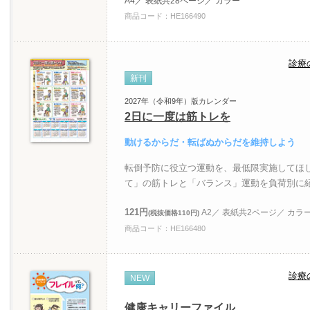
A4／ 表紙共28ページ／ カラー
商品コード：HE166490
診療
新刊
2027年（令和9年）版カレンダー
2日に一度は筋トレを
動けるからだ・転ばぬからだを維持しよう
転倒予防に役立つ運動を、最低限実施してほ
て」の筋トレと「バランス」運動を負荷別に
121円
A2／ 表紙共2ページ／ カラ
(税抜価格110円)
商品コード：HE166480
診療
NEW
健康キャリーファイル