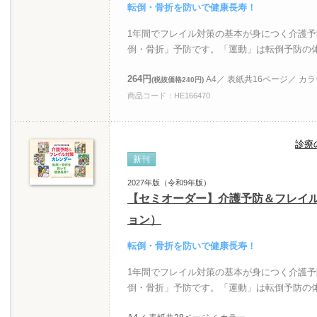
転倒・骨折を防いで健康長寿！
1年間でフレイル対策の基本が身につく介護
倒・骨折」予防です。「運動」は転倒予防の
264円
A4／ 表紙共16ページ／ カ
(税抜価格240円)
商品コード：HE166470
診療
新刊
2027年版（令和9年版）
【セミオーダー】介護予防＆フレイ
ョン）
転倒・骨折を防いで健康長寿！
1年間でフレイル対策の基本が身につく介護
倒・骨折」予防です。「運動」は転倒予防の