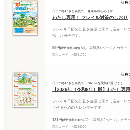
診療
日々のちいさな実践で、健康寿命をのばす
わたし専用！ フレイル対策のしおり
フレイル予防の知見を生活に落とし込み、い
指した冊子です。
55円
A4／ 表紙共4ページ／ カラー
(税抜価格50円)
商品コード：HE361720
診療
日々のちいさな実践で、2026年を元気に過ごそう
【2026年（令和8年）版】わたし専
フレイル予防の知見を生活に落とし込み、い
させるためのカレンダーです。
121円
A2／ 表紙共2ページ／ カラ
(税抜価格110円)
商品コード：HE166360