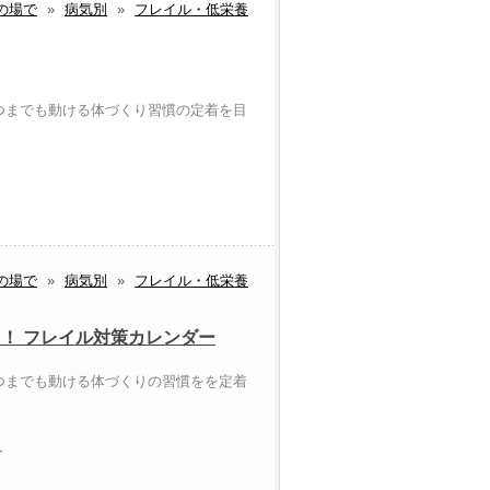
の場で
»
病気別
»
フレイル・低栄養
つまでも動ける体づくり習慣の定着を目
の場で
»
病気別
»
フレイル・低栄養
用！ フレイル対策カレンダー
つまでも動ける体づくりの習慣をを定着
ー