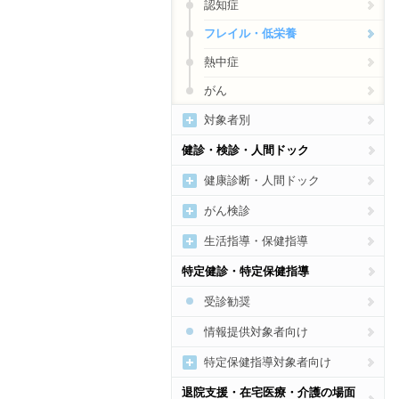
認知症
フレイル・低栄養
熱中症
がん
対象者別
女性の病気・健康づくり
健診・検診・人間ドック
妊産婦向け
健康診断・人間ドック
乳幼児向け
健診・人間ドック受診勧奨
がん検診
子どもの病気・健康づくり
健診・人間ドックの結果通
がん総合
生活指導・保健指導
知・結果説明
高齢者の健康づくり
がん検診の受診勧奨、結果説
運動
特定健診・特定保健指導
明
メンタルヘルス
食事
受診勧奨
歯科
禁煙
情報提供対象者向け
アルコール
特定保健指導対象者向け
生活習慣病予防総合
特定健診・特定保健指導総合
退院支援・在宅医療・介護の場面