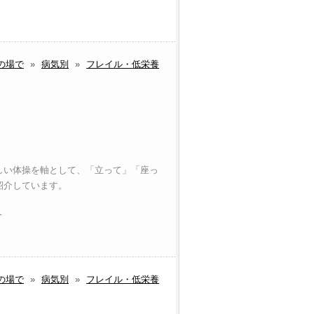
の場で
»
病気別
»
フレイル・低栄養
しい体操を軸として、「立って」「座っ
紹介しています。
ー
の場で
»
病気別
»
フレイル・低栄養