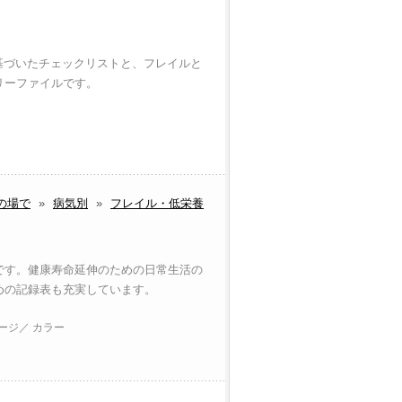
に基づいたチェックリストと、フレイルと
リーファイルです。
の場で
»
病気別
»
フレイル・低栄養
です。健康寿命延伸のための日常生活の
めの記録表も充実しています。
ページ／ カラー