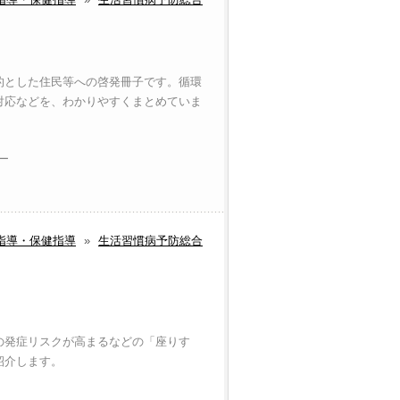
的とした住民等への啓発冊子です。循環
対応などを、わかりやすくまとめていま
ラー
指導・保健指導
»
生活習慣病予防総合
の発症リスクが高まるなどの「座りす
紹介します。
ー