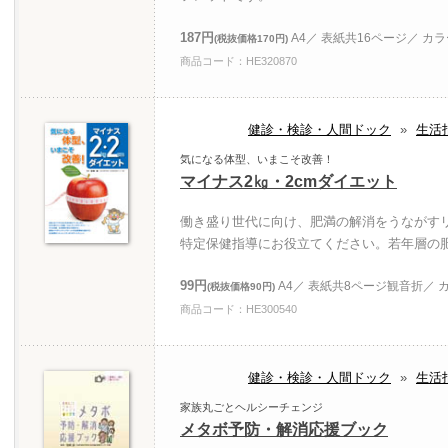
187円
A4／ 表紙共16ページ／ カ
(税抜価格170円)
商品コード：HE320870
健診・検診・人間ドック
»
生活
気になる体型、いまこそ改善！
マイナス2㎏・2cmダイエット
働き盛り世代に向け、肥満の解消をうながす
特定保健指導にお役立てください。若年層の
99円
A4／ 表紙共8ページ観音折／ 
(税抜価格90円)
商品コード：HE300540
健診・検診・人間ドック
»
生活
家族丸ごとヘルシーチェンジ
メタボ予防・解消応援ブック