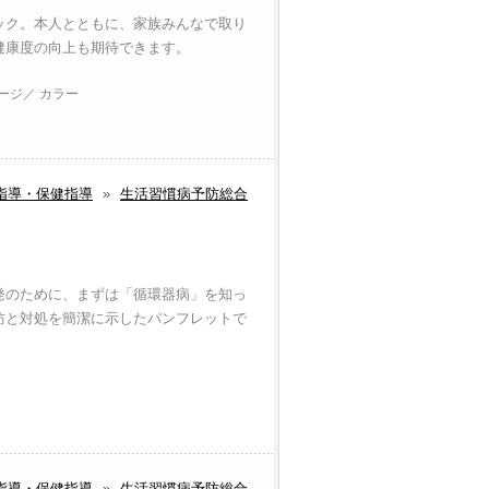
ック。本人とともに、家族みんなで取り
健康度の向上も期待できます。
ページ／ カラー
指導・保健指導
»
生活習慣病予防総合
発のために、まずは「循環器病」を知っ
防と対処を簡潔に示したパンフレットで
指導・保健指導
»
生活習慣病予防総合