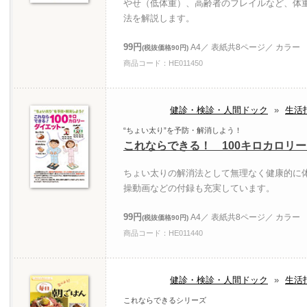
やせ（低体重）、高齢者のフレイルなど、体
法を解説します。
99円
A4／ 表紙共8ページ／ カラー
(税抜価格90円)
商品コード：HE011450
健診・検診・人間ドック
»
生活
“ちょい太り”を予防・解消しよう！
これならできる！ 100キロカロリ
ちょい太りの解消法として無理なく健康的に
操動画などの付録も充実しています。
99円
A4／ 表紙共8ページ／ カラー
(税抜価格90円)
商品コード：HE011440
健診・検診・人間ドック
»
生活
これならできるシリーズ