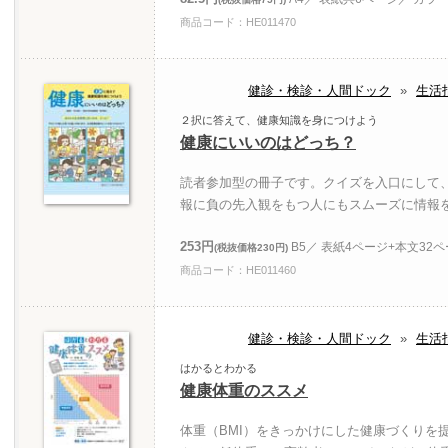
商品コード：HE011470
健診・検診・人間ドック
»
生活
２択に答えて、健康知識を身につけよう
健康にいいのはどっち？
読者参加型の冊子です。クイズを入口にして
報に負の先入観をもつ人にもスムーズに情報
253円
B5／ 表紙4ページ+本文32
(税抜価格230円)
商品コード：HE011460
健診・検診・人間ドック
»
生活
はかるとわかる
健康体重のススメ
体重（BMI）をきっかけにした健康づくりを