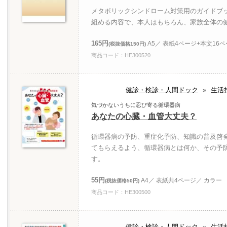
メタボリックシンドローム対策用のガイドブ
組める内容で、本人はもちろん、家族全体の
165円
A5／ 表紙4ページ+本文16
(税抜価格150円)
商品コード：HE300520
健診・検診・人間ドック
»
生活
気づかないうちに忍び寄る循環器病
あなたの心臓・血管大丈夫？
循環器病の予防、重症化予防、知識の普及啓
てもらえるよう、循環器病とは何か、その予
す。
55円
A4／ 表紙共4ページ／ カラー
(税抜価格50円)
商品コード：HE300500
健診・検診・人間ドック
»
生活