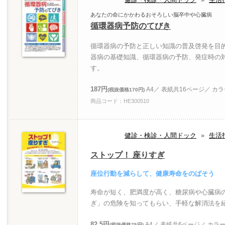
あなたの命にかかわるおそろしい脳卒中や心臓病
循環器病予防のてびき
循環器病の予防と正しい知識の普及啓発を目
器病の基礎知識、循環器病の予防、発症時の
す。
187円
A4／ 表紙共16ページ／ カ
(税抜価格170円)
商品コード：HE300510
健診・検診・人間ドック
»
生活
ストップ！ 座りすぎ
座位行動を減らして、健康寿命をのばそう
寿命が短く、肥満度が高く、糖尿病や心臓病
ぎ」の危険を知ってもらい、手軽な解消法を
82.5円
A4／ 表紙共6ページ／ カラ
(税抜価格75円)