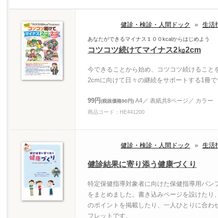
健診・検診・人間ドック
»
生活
あなたができるマイナス１００kcalからはじめよう
コツコツ続けてマイナス2㎏2cm
今できることから始め、コツコツ続けること
2cmに向けて日々の継続をサポートする1冊で
99円
A4／ 表紙共8ページ／ カラー
(税抜価格90円)
商品コード：HE441200
健診・検診・人間ドック
»
生活
健診結果に寄り添う健康づくり
特定保健指導対象者に向けた保健指導用パンフ
をまとめました。書き込みページを設けたり
のポイントを掲載したり、一人ひとりに合わ
フレットです。