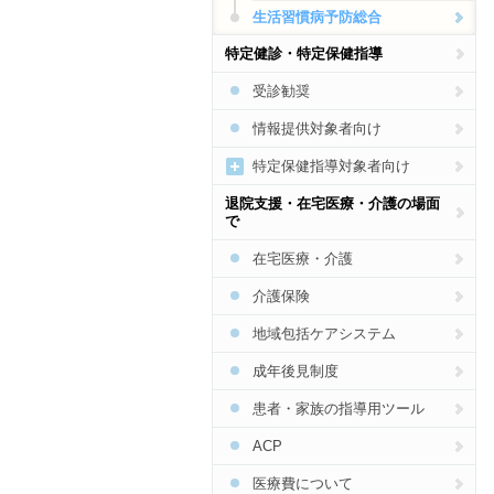
脳卒中
生活習慣病予防総合
CKD
特定健診・特定保健指導
COPD
受診勧奨
骨粗しょう症
情報提供対象者向け
花粉症・アレルギー
特定保健指導対象者向け
SAS
特定健診・特定保健指導総合
退院支援・在宅医療・介護の場面
肝炎・肝臓病
で
食事
インフルエンザ
在宅医療・介護
運動
食中毒
介護保険
禁煙
梅毒
地域包括ケアシステム
アルコール
結核
成年後見制度
HIV・エイズ・STI
患者・家族の指導用ツール
麻しん・風しん
ACP
ジカウイルス・デング熱
医療費について