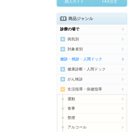
購入ガイド
FAX注文
商品ジャンル
診療の場で
病気別
新型コロナウイルス感染症
対象者別
高血圧
女性の病気・健康づくり
健診・検診・人間ドック
糖尿病
妊産婦向け
健康診断・人間ドック
脂質異常症
乳幼児向け
健診・人間ドック受診勧奨
がん検診
痛風・高尿酸血症
子どもの病気・健康づくり
健診・人間ドックの結果通
がん総合
生活指導・保健指導
知・結果説明
肥満
高齢者の健康づくり
がん検診の受診勧奨、結果説
運動
明
メタボリックシンドローム
メンタルヘルス
食事
貧血
歯科
禁煙
心臓病
アルコール