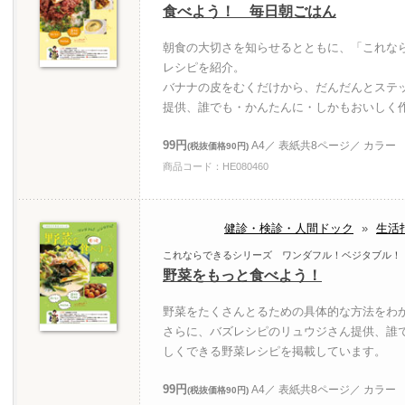
食べよう！ 毎日朝ごはん
朝食の大切さを知らせるとともに、「これな
レシピを紹介。
バナナの皮をむくだけから、だんだんとステ
提供、誰でも・かんたんに・しかもおいしく
99円
A4／ 表紙共8ページ／ カラー
(税抜価格90円)
商品コード：HE080460
健診・検診・人間ドック
»
生活
これならできるシリーズ ワンダフル！ベジタブル！
野菜をもっと食べよう！
野菜をたくさんとるための具体的な方法をわ
さらに、バズレシピのリュウジさん提供、誰
しくできる野菜レシピを掲載しています。
99円
A4／ 表紙共8ページ／ カラー
(税抜価格90円)