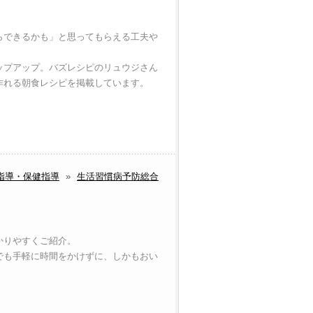
らできるかも」と思ってもらえる工夫や
ップアップ。バズレシピのリュウジさん
作れる朝食レシピを掲載しています。
指導・保健指導
»
生活習慣病予防総合
かりやすくご紹介。
でも手軽に時間をかけずに、しかもおい