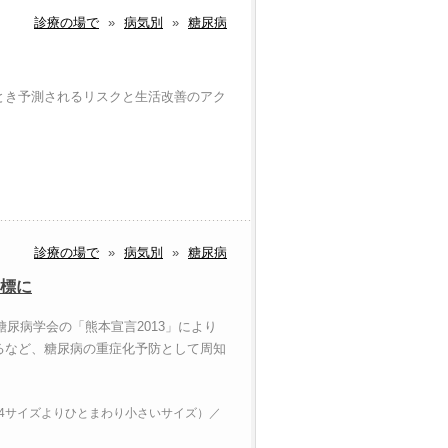
診療の場で
»
病気別
»
糖尿病
とき予測されるリスクと生活改善のアク
診療の場で
»
病気別
»
糖尿病
目標に
糖尿病学会の「熊本宣言2013」により
るなど、糖尿病の重症化予防として周知
（A4サイズよりひとまわり小さいサイズ）／