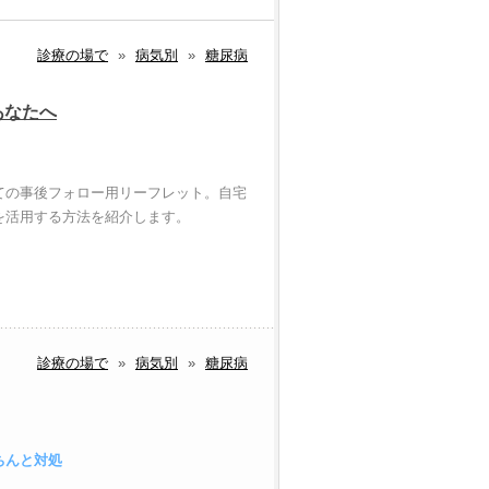
診療の場で
»
病気別
»
糖尿病
あなたへ
ての事後フォロー用リーフレット。自宅
を活用する方法を紹介します。
診療の場で
»
病気別
»
糖尿病
ちんと対処