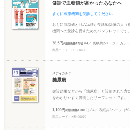
健診で血糖値が高かったあなたへ
すぐに医療機関を受診してください
おもに血糖値とHbA1c値が受診勧奨値の人
機関への受診を促すためのパンフレットです
38.5円
A4／ 表紙共2ページ／ カラ
(税抜価格35円)
商品コード：HE320460
メディカルテ
糖尿病
健診結果などから「糖尿病」と診断された方
をわかりやすく説明したリーフレットです。
1,100円
A4／ 表紙共2ページ（5
(税抜価格1,000円)
商品コード：HE490070