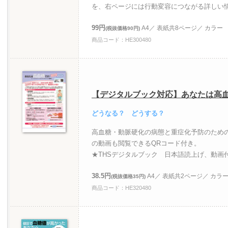
を、右ページには行動変容につながる詳しい
99円
A4／ 表紙共8ページ／ カラー
(税抜価格90円)
商品コード：HE300480
【デジタルブック対応】あなたは高
どうなる？ どうする？
高血糖・動脈硬化の病態と重症化予防のため
の動画も閲覧できるQRコード付き。
★THSデジタルブック 日本語読上げ、動画
38.5円
A4／ 表紙共2ページ／ カラ
(税抜価格35円)
商品コード：HE320480