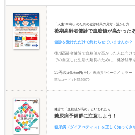
「人生100年」のための健診結果の見方・活かし方
後期高齢者健診で血糖値が高かった
健診を受けただけで終わらせていませんか？
後期高齢者健診で血糖値が高かった人に向け
での自立した生活の延長のために、健診結果
55円
A4／ 表紙共4ページ／ カラー
(税抜価格50円)
商品コード：HE320970
健診で「血糖値が高め」といわれたら
糖尿病予備群に注意しよう！
糖尿病（ダイアべティス）を正しく知ってき