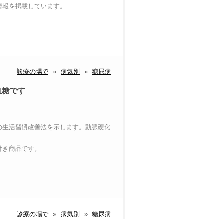
情報を掲載しています。
診療の場で
»
病気別
»
糖尿病
血糖です
の生活習慣改善法を示します。動脈硬化
付き商品です。
ー
診療の場で
»
病気別
»
糖尿病