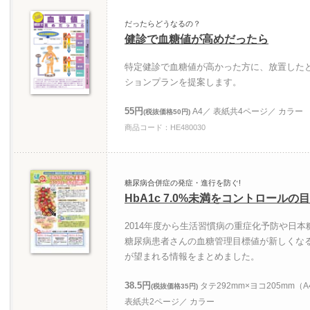
だったらどうなるの？
健診で血糖値が高めだったら
特定健診で血糖値が高かった方に、放置した
ションプランを提案します。
55円
A4／ 表紙共4ページ／ カラー
(税抜価格50円)
商品コード：HE480030
糖尿病合併症の発症・進行を防ぐ!
HbA1c 7.0%未満をコントロールの
2014年度から生活習慣病の重症化予防や日本
糖尿病患者さんの血糖管理目標値が新しくな
が望まれる情報をまとめました。
38.5円
タテ292mm×ヨコ205mm
(税抜価格35円)
表紙共2ページ／ カラー