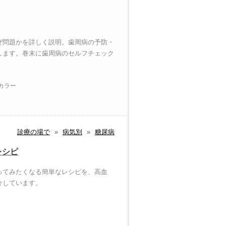
！
ぜ問題かを詳しく説明。歯周病の予防・
します。巻末に歯周病のセルフチェック
 カラー
診療の場で
»
病気別
»
糖尿病
レシピ
ってみたくなる簡単なレシピを、高血
介しています。