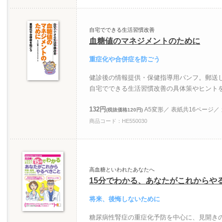
自宅でできる生活習慣改善
血糖値のマネジメントのために
重症化や合併症を防ごう
健診後の情報提供・保健指導用パンフ。郵送
自宅でできる生活習慣改善の具体策やヒント
132円
A5変形／ 表紙共16ページ／
(税抜価格120円)
商品コード：HE550030
高血糖といわれたあなたへ
15分でわかる、あなたがこれからや
将来、後悔しないために
糖尿病性腎症の重症化予防を中心に、見開き