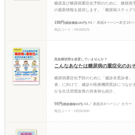
糖尿及び糖尿病重症化予防のために、糖尿病
の最新情報を提供します。「糖尿病スティグ
198円
A4／ 表紙4ページ+本文16
(税抜価格180円)
商品コード：HE300570
高血糖状態を放置していませんか？
こんなあなたは糖尿病の重症化のお
糖尿病重症化予防のために「健診未受診者」
者」に向けて、健診や医療機関受診につなが
がる生活習慣改善の具体例も紹介。
55円
A4／ 表紙共4ページ／ カラー
(税抜価格50円)
商品コード：HE091690