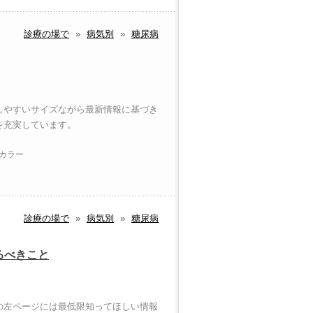
診療の場で
»
病気別
»
糖尿病
しやすいサイズながら最新情報に基づき
を充実しています。
 カラー
診療の場で
»
病気別
»
糖尿病
るべきこと
の左ページには最低限知ってほしい情報