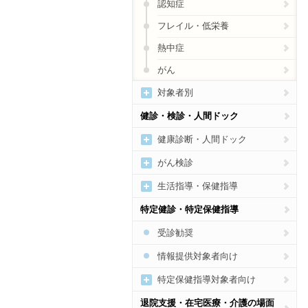
認知症
フレイル・低栄養
熱中症
がん
対象者別
女性の病気・健康づくり
健診・検診・人間ドック
妊産婦向け
健康診断・人間ドック
乳幼児向け
健診・人間ドック受診勧奨
がん検診
子どもの病気・健康づくり
健診・人間ドックの結果通
がん総合
生活指導・保健指導
知・結果説明
高齢者の健康づくり
がん検診の受診勧奨、結果説
運動
特定健診・特定保健指導
明
メンタルヘルス
食事
受診勧奨
歯科
禁煙
情報提供対象者向け
アルコール
特定保健指導対象者向け
生活習慣病予防総合
特定健診・特定保健指導総合
退院支援・在宅医療・介護の場面