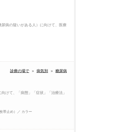
（糖尿病の疑いがある人）に向けて、医療
。
ー
診療の場で
»
病気別
»
糖尿病
に向けて、「病態」「症状」「治療法」
0枚帯止め）／ カラー