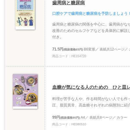
歯周病と糖尿病
口腔ケアで歯周病と糖尿病を予防しましょう
歯周病と糖尿病の関係を中心に、歯周病がな
改善のためのセルフケアなどを具体的に解説
付き。
71.5円
B6変形／ 表紙共12ページ／
(税抜価格65円)
商品コード：HE154720
血糖が気になる人のための ひと皿
料理が苦手な人や、作る時間がない人でも作
圧、脂質異常、高血糖それぞれの病態別に紹
99円
A4／ 表紙共8ページ／ カラー
(税抜価格90円)
商品コード：HE080510