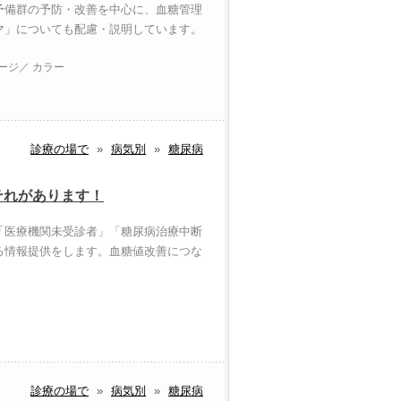
予備群の予防・改善を中心に、血糖管理
マ」についても配慮・説明しています。
ページ／ カラー
診療の場で
»
病気別
»
糖尿病
それがあります！
「医療機関未受診者」「糖尿病治療中断
る情報提供をします。血糖値改善につな
診療の場で
»
病気別
»
糖尿病