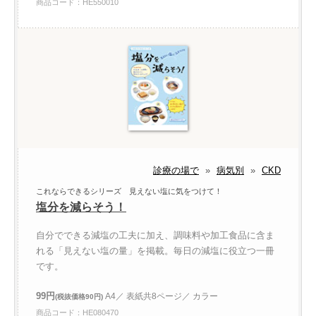
商品コード：HE550010
診療の場で
»
病気別
»
CKD
これならできるシリーズ 見えない塩に気をつけて！
塩分を減らそう！
自分でできる減塩の工夫に加え、調味料や加工食品に含ま
れる「見えない塩の量」を掲載。毎日の減塩に役立つ一冊
です。
99円
A4／ 表紙共8ページ／ カラー
(税抜価格90円)
商品コード：HE080470