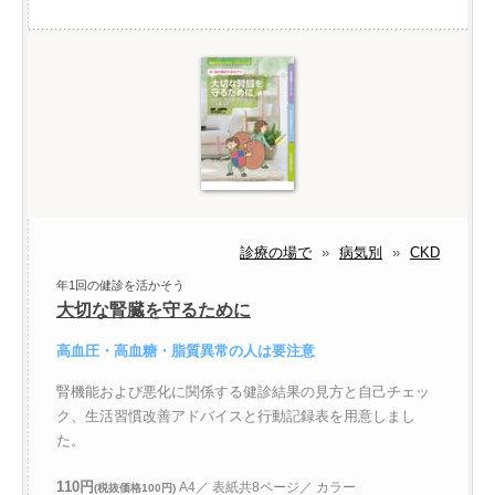
診療の場で
»
病気別
»
CKD
年1回の健診を活かそう
大切な腎臓を守るために
高血圧・高血糖・脂質異常の人は要注意
腎機能および悪化に関係する健診結果の見方と自己チェッ
ク、生活習慣改善アドバイスと行動記録表を用意しまし
た。
110円
A4／ 表紙共8ページ／ カラー
(税抜価格100円)