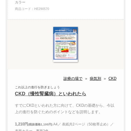
カラー
商品コード：HE290570
診療の場で
»
病気別
»
CKD
これ以上の進行を防ぎましょう
CKD（慢性腎臓病）といわれたら
すでにCKDといわれた方に向けて、CKDの基礎から、今以
上の進行を防ぐためのポイントなどを説明します。
1,210円
A4／ 表紙共2ページ（50枚帯止め）／
(税抜価格1,100円)