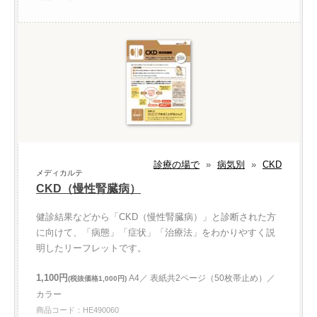
診療の場で
»
病気別
»
CKD
メディカルテ
CKD（慢性腎臓病）
健診結果などから「CKD（慢性腎臓病）」と診断された方
に向けて、「病態」「症状」「治療法」をわかりやすく説
明したリーフレットです。
1,100円
A4／ 表紙共2ページ（50枚帯止め）／
(税抜価格1,000円)
カラー
商品コード：HE490060