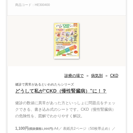
商品コード：HE300400
診療の場で
»
病気別
»
CKD
健診で異常があるといわれたらシリーズ
どうして私が“CKD（慢性腎臓病）”に！？
健診の数値に異常があった方といっしょに問題点をチェッ
クできる、書き込み式のシートです。CKD（慢性腎臓病）
の危険性を、図解でわかりやすく解説。
1,100円
A4／ 表紙共2ページ（50枚帯止め）／
(税抜価格1,000円)