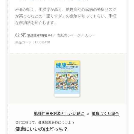
寿命が短く、肥満度が高く、糖尿病や心臓病の発症リスク
が高まるなどの「座りすぎ」の危険を知ってもらい、手軽
な解消法を紹介します。
82.5円
A4／ 表紙共6ページ／ カラー
(税抜価格75円)
商品コード：HE011470
地域住民を対象とした活動に
»
健康づくり総合
２択に答えて、健康知識を身につけよう
健康にいいのはどっち？