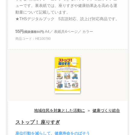
ューです。裏表紙では、座りすぎや健康効果あを高める運
動量について記載しています。
★THSデジタルブック 5言語対応、読上げ対応商品です。
55円
A4／ 表紙共4ページ／ カラー
(税抜価格50円)
商品コード：HE100780
地域住民を対象とした活動に
»
健康づくり総合
ストップ！ 座りすぎ
座位行動を減らして、健康寿命をのばそう