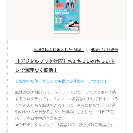
地域住民を対象とした活動に
»
健康づくり総合
【デジタルブック対応】ちょちょいのちょいト
レで無理なく筋活！
しなやかな体 どこまでも動ける体力を いつまでも
筋活2020と銘打って、ストレッチと筋トレでメタボを予防
するプログラムです。Dブック（多言語）対応で日本にいる
全ての人たちが筋活できるように、さらに動画で正しい運
動のやり方がわかるような仕組みにしました。「LET'S筋
活！」を日本中の合言葉に。
★THSデジタルブック 5言語対応、読上げ対応商品です。