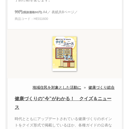
99円
A4／ 表紙共8ページ／
(税抜価格90円)
商品コード：HE011600
地域住民を対象とした活動に
»
健康づくり総合
健康づくりの“今”がわかる！ クイズ＆ニュー
ス
時代とともにアップデートされている健康づくりのポイン
トをクイズ形式で掲載しているほか、各種ガイドの公表な