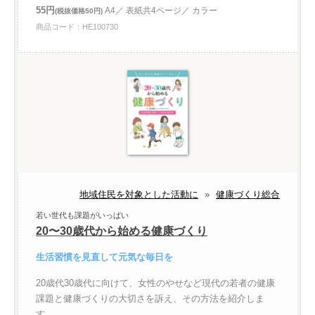
55円
A4／ 表紙共4ページ／ カラー
(税抜価格50円)
商品コード：HE100730
地域住民を対象とした活動に
»
健康づくり総合
若い世代も課題がいっぱい
20〜30歳代から始める健康づくり
生活習慣を見直して元気な毎日を
20歳代30歳代に向けて、女性のやせなど現代の若者の健康
課題と健康づくりの大切さを訴え、その方法を紹介しま
す。