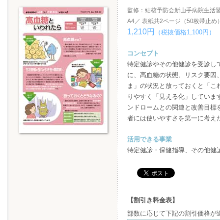
監修：結核予防会新山手病院生活
A4／ 表紙共2ページ（50枚帯止め
1,210円
（税抜価格1,100円）
コンセプト
特定健診やその他健診を受診し
に、高血糖の状態、リスク要因
ま」の状況と放っておくと「こ
りやすく「見える化」していま
ンドロームとの関連と改善目標
者には使いやすさを第一に考え
活用できる事業
特定健診・保健指導、その他健
【割引き料金表】
部数に応じて下記の割引価格が