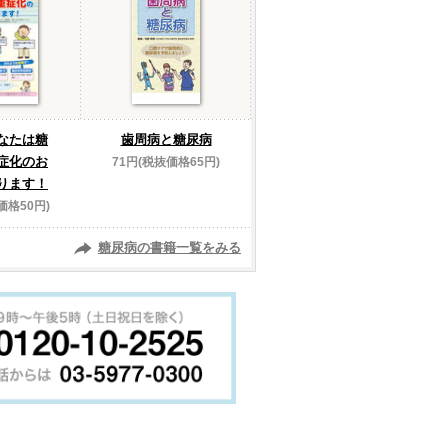
なたは糖
歯周病と糖尿病
症化のお
71円(税抜価格65円)
ります！
価格50円)
糖尿病の書籍一覧をみる