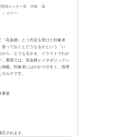
習慣病センター長 宮崎 滋
）／ カラー
て「高血糖」とう判定を受けた対象者
、放っておくとどうなるかという「い
れから」どうなるかを、イラストでわか
す。裏面では、高血糖とメタボリックシ
を掲載。対象者にはわかりやすく、指導
たカルテです。
診事業
適応されます。