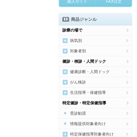
購入ガイド
FAX注文
商品ジャンル
診療の場で
病気別
新型コロナウイルス感染症
対象者別
高血圧
女性の病気・健康づくり
健診・検診・人間ドック
糖尿病
妊産婦向け
健康診断・人間ドック
脂質異常症
乳幼児向け
健診・人間ドック受診勧奨
がん検診
痛風・高尿酸血症
子どもの病気・健康づくり
健診・人間ドックの結果通
がん総合
生活指導・保健指導
知・結果説明
肥満
高齢者の健康づくり
がん検診の受診勧奨、結果説
運動
特定健診・特定保健指導
明
メタボリックシンドローム
メンタルヘルス
食事
受診勧奨
貧血
歯科
禁煙
情報提供対象者向け
心臓病
アルコール
特定保健指導対象者向け