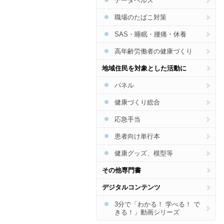
データヘルス
認知症
職場のたばこ対策
フレイル・低栄養
SAS・睡眠・腰痛・休養
熱中症
がん
高年齢労働者の健康づくり
地域住民を対象とした活動に
パネル
健康づくり総合
応急手当
患者向け単行本
健康グッズ、模型等
その他専門書
デジタルコンテンツ
3分で「わかる！ 学べる！ で
きる！」動画シリーズ