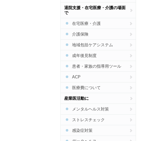
脳卒中
生活習慣病予防総合
特定健診・特定保健指導総合
退院支援・在宅医療・介護の場面
CKD
で
食事
COPD
在宅医療・介護
運動
骨粗しょう症
介護保険
禁煙
花粉症・アレルギー
地域包括ケアシステム
アルコール
SAS
成年後見制度
肝炎・肝臓病
患者・家族の指導用ツール
インフルエンザ
ACP
食中毒
医療費について
梅毒
産業医活動に
結核
メンタルヘルス対策
HIV・エイズ・STI
ストレスチェック
麻しん・風しん
感染症対策
ジカウイルス・デング熱