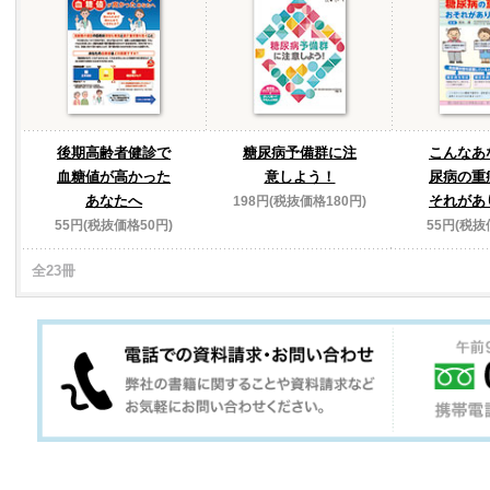
後期高齢者健診で
糖尿病予備群に注
こんなあ
血糖値が高かった
意しよう！
尿病の重
あなたへ
それがあ
198円(税抜価格180円)
55円(税抜価格50円)
55円(税抜
全23冊