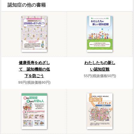
認知症の他の書籍
健康長寿をめざし
わたしたちの新し
て 認知機能の低
い認知症観
下を防ごう
55円(税抜価格50円)
99円(税抜価格90円)