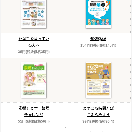
たばこを吸ってい
禁煙Q&A
る人へ
154円(税抜価格140円)
38円(税抜価格35円)
応援します 禁煙
まずは72時間たば
チャレンジ
こをやめよう
55円(税抜価格50円)
99円(税抜価格90円)