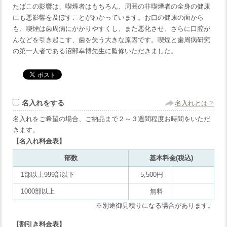
たばこの影響は、喫煙者はもちろん、周囲の非喫煙者の全身の健康
にも悪影響を及ぼすことがわかっています。お口の健康の面から
も、喫煙は歯周病にかかりやすくし、また悪化させ、さらに口腔が
んなどを引き起こす、歯を失う大きな原因です。喫煙と歯周病研究
の第一人者である沼部幸博先生に監修いただきました。
名入れをする
名入れとは？
名入れをご希望の場合、ご納品まで２～３週間程度お時間をいただ
きます。
【名入れ料金表】
部数
基本料金(税込)
1部以上999部以下
5,500円
1000部以上
無料
※別途御見積りになる場合があります。
【割引き料金表】