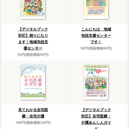
【デジタルブック
こんにちは 地域
対応】頼りになり
包括支援センター
ます！地域包括支
です！
援センター
99円(税抜価格90円)
55円(税抜価格50円)
見てわかる在宅医
【デジタルブック
療・在宅介護
対応】在宅医療・
介護あんしんガイ
198円(税抜価格180円)
ド