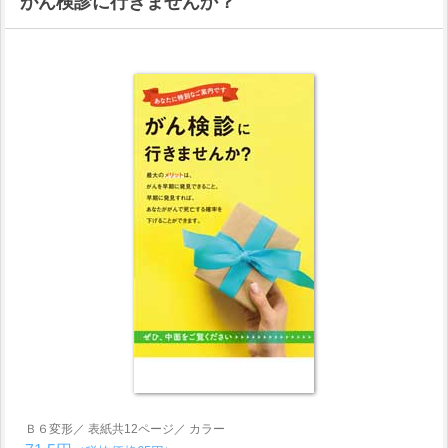
がん検診に行きませんか？
Ｂ６変形／ 表紙共12ページ／ カラー