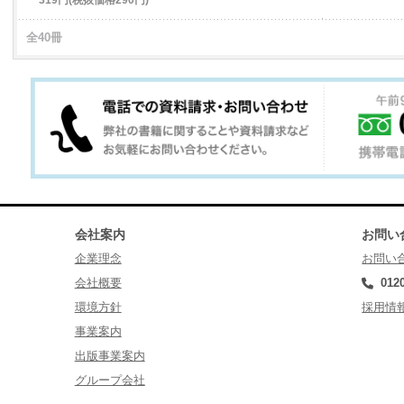
319円(税抜価格290円)
全40冊
会社案内
お問い
企業理念
お問い
会社概要
012
環境方針
採用情
事業案内
出版事業案内
グループ会社