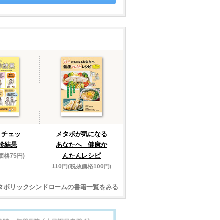
りチェッ
メタボが気になる
診結果
あなたへ 健康か
んたんレシピ
価格75円)
110円(税抜価格100円)
タボリックシンドロームの書籍一覧をみる