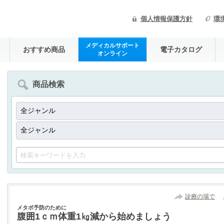
個人情報保護方針
環
メディカルサポート
おすすめ商品
電子カタログ
オンライン
商品検索
診療の場で
メタボ予防のために
腹囲1ｃｍ体重1㎏減から始めましょう