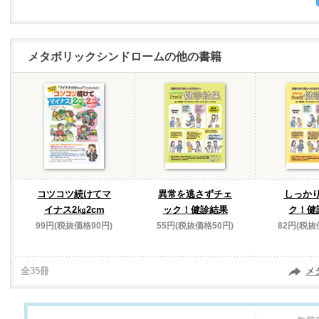
メタボリックシンドロームの他の書籍
コツコツ続けてマ
異常を逃さずチェ
しっか
イナス2㎏2cm
ック！健診結果
ク！健
99円(税抜価格90円)
55円(税抜価格50円)
82円(税抜
全35冊
メ