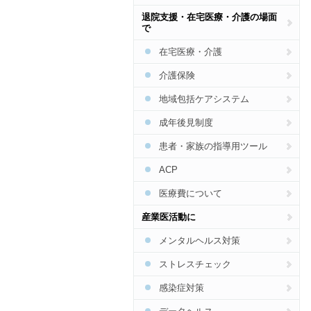
脳卒中
生活習慣病予防総合
特定健診・特定保健指導総合
退院支援・在宅医療・介護の場面
CKD
で
食事
COPD
在宅医療・介護
運動
骨粗しょう症
介護保険
禁煙
花粉症・アレルギー
地域包括ケアシステム
アルコール
SAS
成年後見制度
肝炎・肝臓病
患者・家族の指導用ツール
インフルエンザ
ACP
食中毒
医療費について
梅毒
産業医活動に
結核
メンタルヘルス対策
HIV・エイズ・STI
ストレスチェック
麻しん・風しん
感染症対策
ジカウイルス・デング熱