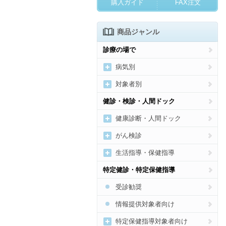
購入ガイド
FAX注文
商品ジャンル
診療の場で
病気別
新型コロナウイルス感染症
対象者別
高血圧
女性の病気・健康づくり
健診・検診・人間ドック
糖尿病
妊産婦向け
健康診断・人間ドック
脂質異常症
乳幼児向け
健診・人間ドック受診勧奨
がん検診
痛風・高尿酸血症
子どもの病気・健康づくり
健診・人間ドックの結果通
がん総合
生活指導・保健指導
知・結果説明
肥満
高齢者の健康づくり
がん検診の受診勧奨、結果説
運動
特定健診・特定保健指導
明
メタボリックシンドローム
メンタルヘルス
食事
受診勧奨
貧血
歯科
禁煙
情報提供対象者向け
心臓病
アルコール
特定保健指導対象者向け