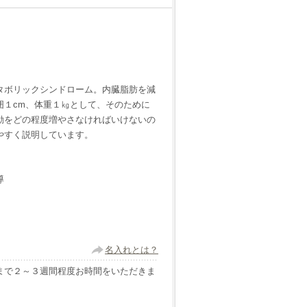
タボリックシンドローム。内臓脂肪を減
囲１cm、体重１㎏として、そのために
動をどの程度増やさなければいけないの
やすく説明しています。
導
名入れとは？
まで２～３週間程度お時間をいただきま