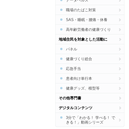
データヘルス
認知症
職場のたばこ対策
フレイル・低栄養
SAS・睡眠・腰痛・休養
熱中症
がん
高年齢労働者の健康づくり
地域住民を対象とした活動に
パネル
健康づくり総合
応急手当
患者向け単行本
健康グッズ、模型等
その他専門書
デジタルコンテンツ
3分で「わかる！ 学べる！ で
きる！」動画シリーズ