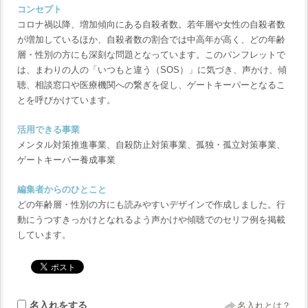
コンセプト
コロナ禍以降、増加傾向にある自殺者数。若年層や女性の自殺者数
が増加しているほか、自殺者数の割合では中高年が高く、どの年齢
層・性別の方にも深刻な問題となっています。このパンフレットで
は、まわりの人の「いつもと違う（SOS）」に気づき、声かけ、傾
聴、相談窓口や医療機関への繋ぎを促し、ゲートキーパーとなるこ
とを呼びかけています。
活用できる事業
メンタル対策推進事業、自殺防止対策事業、孤独・孤立対策事業、
ゲートキーパー養成事業
編集者からのひとこと
どの年齢層・性別の方にも読みやすいデザインで作成しました。行
動にうつすきっかけとなれるよう声かけや傾聴でのセリフ例を掲載
しています。
名入れをする
名入れとは？