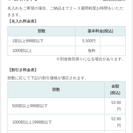
名入れをご希望の場合、ご納品まで２～３週間程度お時間をいただ
きます。
【名入れ料金表】
部数
基本料金(税込)
1部以上999部以下
5,500円
1000部以上
無料
※別途御見積りになる場合があります。
【割引き料金表】
部数に応じて下記の割引価格が適応されます。
金額
部数
(税込)
53.90
500部以上999部以下
円
52.80
1000部以上1999部以下
円