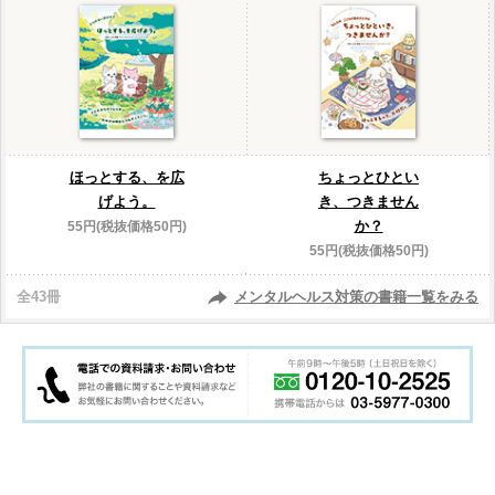
ほっとする、を広
ちょっとひとい
げよう。
き、つきません
か？
55円(税抜価格50円)
55円(税抜価格50円)
全43冊
メンタルヘルス対策の書籍一覧をみる