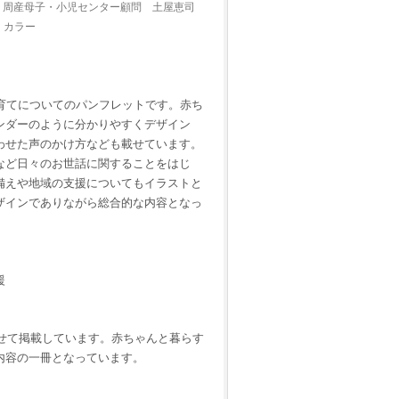
 周産母子・小児センター顧問 土屋恵司
／ カラー
子育てについてのパンフレットです。赤ち
ンダーのように分かりやすくデザイン
わせた声のかけ方なども載せています。
など日々のお世話に関することをはじ
備えや地域の支援についてもイラストと
ザインでありながら総合的な内容となっ
援
併せて掲載しています。赤ちゃんと暮らす
内容の一冊となっています。