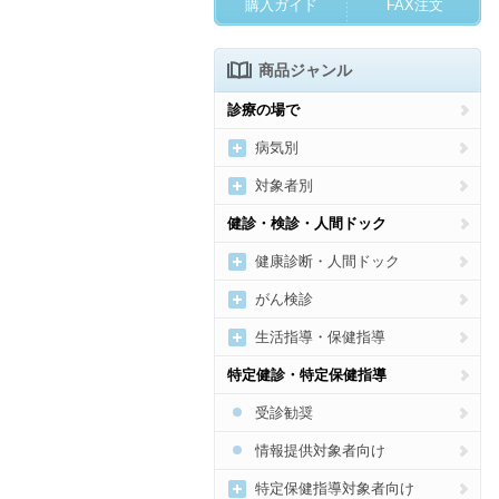
購入ガイド
FAX注文
商品ジャンル
診療の場で
病気別
新型コロナウイルス感染症
対象者別
高血圧
女性の病気・健康づくり
健診・検診・人間ドック
糖尿病
妊産婦向け
健康診断・人間ドック
脂質異常症
乳幼児向け
健診・人間ドック受診勧奨
がん検診
痛風・高尿酸血症
子どもの病気・健康づくり
健診・人間ドックの結果通
がん総合
生活指導・保健指導
知・結果説明
肥満
高齢者の健康づくり
がん検診の受診勧奨、結果説
運動
特定健診・特定保健指導
明
メタボリックシンドローム
メンタルヘルス
食事
受診勧奨
貧血
歯科
禁煙
情報提供対象者向け
心臓病
アルコール
特定保健指導対象者向け