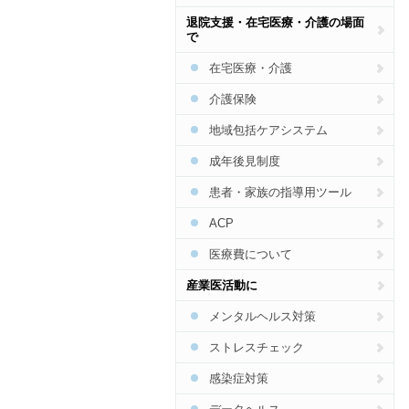
脳卒中
生活習慣病予防総合
特定健診・特定保健指導総合
退院支援・在宅医療・介護の場面
CKD
で
食事
COPD
在宅医療・介護
運動
骨粗しょう症
介護保険
禁煙
花粉症・アレルギー
地域包括ケアシステム
アルコール
SAS
成年後見制度
肝炎・肝臓病
患者・家族の指導用ツール
インフルエンザ
ACP
食中毒
医療費について
梅毒
産業医活動に
結核
メンタルヘルス対策
HIV・エイズ・STI
ストレスチェック
麻しん・風しん
感染症対策
ジカウイルス・デング熱