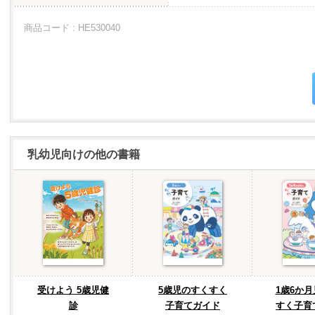
商品コード : HE530040
乳幼児向けの他の書籍
受けよう 5歳児健
5歳児のすくすく
1歳6か
診
子育てガイド
すく子育