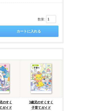
数量:
月児のすく
3歳児のすくすく
てガイド
子育てガイド