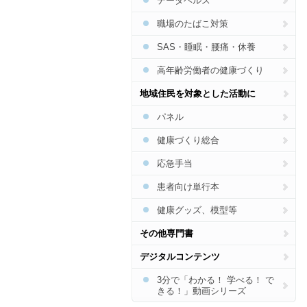
データヘルス
認知症
職場のたばこ対策
フレイル・低栄養
SAS・睡眠・腰痛・休養
熱中症
がん
高年齢労働者の健康づくり
地域住民を対象とした活動に
パネル
健康づくり総合
応急手当
患者向け単行本
健康グッズ、模型等
その他専門書
デジタルコンテンツ
3分で「わかる！ 学べる！ で
きる！」動画シリーズ