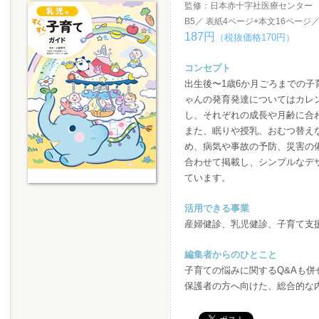
監修：日本赤十字社医療センター
B5／ 表紙4ページ+本文16ページ
187円
（税抜価格170円）
コンセプト
出生後〜1歳6か月ごろまでの
ゃんの発育発達についてはカレ
し、それぞれの成長や月齢に合
また、眠りや授乳、おむつ替え
め、病気や事故の予防、災害の
合わせて掲載し、シンプルなデ
ています。
活用できる事業
産婦健診、乳児健診、子育て支
編集者からのひとこと
子育ての悩みに関するQ&Aも
保護者の方へ向けた、総合的な