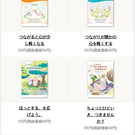
つながると心が少
つながりが誰かの
し軽くなる
心を軽くする
55円(税抜価格50円)
55円(税抜価格50円)
ほっとする、を広
ちょっとひとい
げよう。
き、つきません
か？
55円(税抜価格50円)
55円(税抜価格50円)