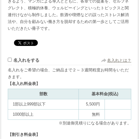
きるよう、マンガによる導入とともに、各章での提案を、セルフネ
グレクト、積極的休養、ウェルビーイングといったトピックスと関
連付けながら制作しました。飲酒や喫煙などの誤ったストレス解消
法や、自分を顧みない働き方を脱却するための第一歩としてご活用
いただきたい冊子です。
名入れをする
名入れとは？
名入れをご希望の場合、ご納品まで２～３週間程度お時間をいただ
きます。
【名入れ料金表】
部数
基本料金(税込)
1部以上999部以下
5,500円
1000部以上
無料
※別途御見積りになる場合があります。
【割引き料金表】