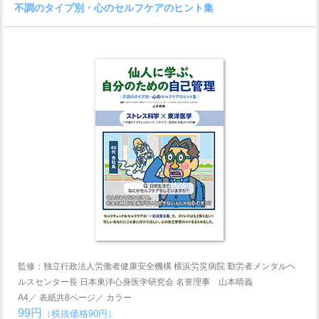
不調のタイプ別・心のセルフケアのヒント集
監修：独立行政法人労働者健康安全機構 横浜労災病院 勤労者メンタルヘ
ルスセンター長 日本東洋心身医学研究会 名誉理事 山本晴義
A4／ 表紙共8ページ／ カラー
99円
（税抜価格90円）