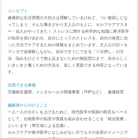
コンセプト
健康的な生活習慣の大切さは理解しているけれど、つい後回しにな
ってしまう。そんな働きざかり主人公のもとに、セルフケアマスタ
ー・仙人がやってきた！ ストレスに関する科学的な知識に東洋医学
の知見を掛け合わせ、自分にとってのストレスを、自分の体質に合
った方法でケアするための情報をまとめています。主人公の日々を
マンガで追体験しながら、自分ですぐにできる「ツボ押し」の方
法、悩みをひとりで抱え込まないための相談窓口まで、自分らしく
いきいきと働くための方法を、楽しく実践できる内容となっていま
す。
活用できる事業
労働衛生週間、メンタルヘルス関連事業（THPなど）、健康経営
編集者からのひとこと
一人一人のＱＯＬを上げるために、現代医学や医師の助言をベース
として、伝統医学の知見や実践を組み合わせることを「統合医療」
といいます（厚労省による定義）。
セルフケアや東洋医学になじみがない方でもその全容がイメージで