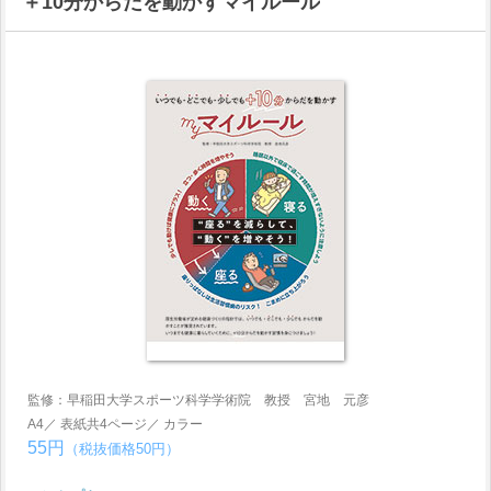
＋10分からだを動かすマイルール
監修：早稲田大学スポーツ科学学術院 教授 宮地 元彦
A4／ 表紙共4ページ／ カラー
55円
（税抜価格50円）