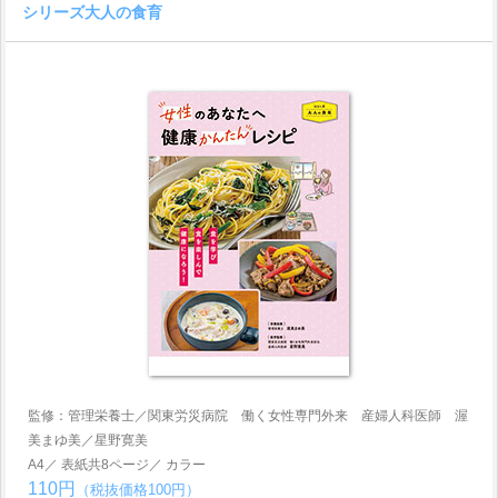
シリーズ大人の食育
監修：管理栄養士／関東労災病院 働く女性専門外来 産婦人科医師 渥
美まゆ美／星野寛美
A4／ 表紙共8ページ／ カラー
110円
（税抜価格100円）