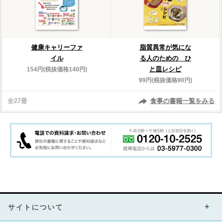
健康キャリーファ
脂質異常が気にな
イル
る人のための ひ
と皿レシピ
154円(税抜価格140円)
99円(税抜価格90円)
全27冊
食事の書籍一覧をみる
サイトについて