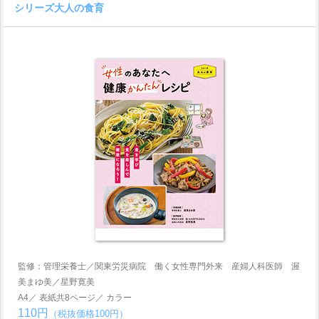
シリーズ大人の食育
監修：管理栄養士／関東労災病院 働く女性専門外来 産婦人科医師 渥
美まゆ美／星野寛美
A4／ 表紙共8ページ／ カラー
110円
（税抜価格100円）